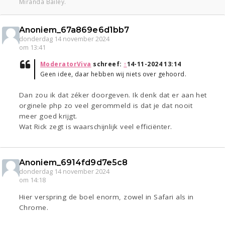
Miranda Bailey.
Anoniem_67a869e6d1bb7
donderdag 14 november 2024
om 13:41
ModeratorViva
schreef:
↑
14-11-2024 13:14
Geen idee, daar hebben wij niets over gehoord.
Dan zou ik dat zéker doorgeven. Ik denk dat er aan het
orginele php zo veel gerommeld is dat je dat nooit
meer goed krijgt.
Wat Rick zegt is waarschijnlijk veel efficiënter.
Anoniem_6914fd9d7e5c8
donderdag 14 november 2024
om 14:18
Hier verspring de boel enorm, zowel in Safari als in
Chrome.