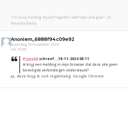
"I'm busy holding myself together with tape and glue", dr.
Miranda Bailey.
Anoniem_6888f94c09e92
maandag 18 november 2024
om 10:38
Pioen00
schreef:
↑
18-11-2024 08:11
ik krijg een melding in mijn browser dat deze site geen
beveiligde verbindingen ondersteunt?
Ja, deze krijg ik ook regelmatig. Google Chrome.