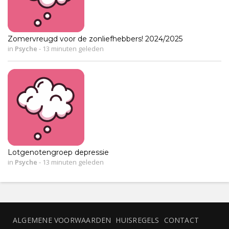
Zomervreugd voor de zonliefhebbers! 2024/2025
in
Psyche
-
13 minuten geleden
Lotgenotengroep depressie
in
Psyche
-
13 minuten geleden
ALGEMENE VOORWAARDEN
HUISREGELS
CONTACT