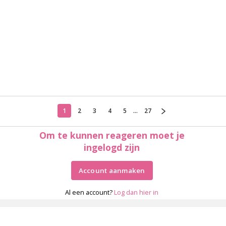
1
2
3
4
5
...
27
Om te kunnen reageren moet je
ingelogd zijn
Account aanmaken
Al een account?
Log dan hier in