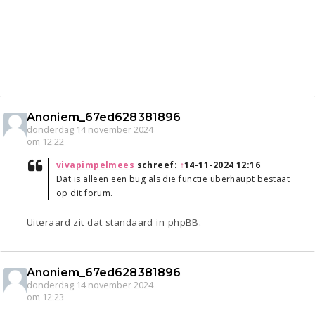
Anoniem_67ed628381896
donderdag 14 november 2024
om 12:22
vivapimpelmees
schreef:
↑
14-11-2024 12:16
Dat is alleen een bug als die functie überhaupt bestaat
op dit forum.
Uiteraard zit dat standaard in phpBB.
Anoniem_67ed628381896
donderdag 14 november 2024
om 12:23