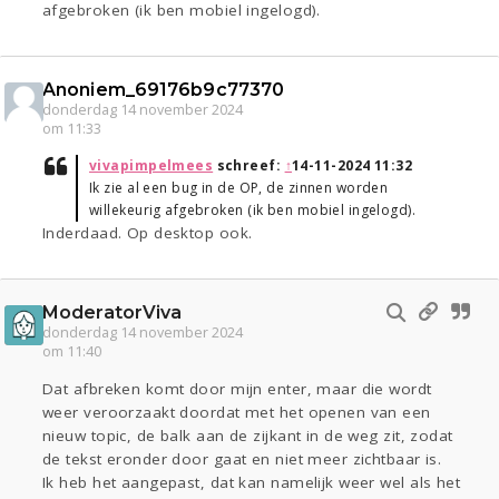
afgebroken (ik ben mobiel ingelogd).
Anoniem_69176b9c77370
donderdag 14 november 2024
om 11:33
vivapimpelmees
schreef:
↑
14-11-2024 11:32
Ik zie al een bug in de OP, de zinnen worden
willekeurig afgebroken (ik ben mobiel ingelogd).
Inderdaad. Op desktop ook.
ModeratorViva
donderdag 14 november 2024
om 11:40
Dat afbreken komt door mijn enter, maar die wordt
weer veroorzaakt doordat met het openen van een
nieuw topic, de balk aan de zijkant in de weg zit, zodat
de tekst eronder door gaat en niet meer zichtbaar is.
Ik heb het aangepast, dat kan namelijk weer wel als het