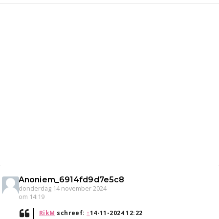
Anoniem_6914fd9d7e5c8
donderdag 14 november 2024
om 14:19
RikM
schreef:
↑
14-11-2024 12:22