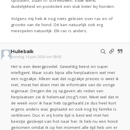
opsluiten, slaan of schreeuwen. Vaak werkt
duidelijkheid en positiciteit een stuk beter bij honden.
Volgens mij heb ik nog niets gelezen over ras en of
grootte van de hond. Dit kan natuurlijk ook erg
meespelen natuurlijk. Elk ras is anders.
Huilebalk
zondag 14 juni 2026 om 08:43
Het is een dwergpoedel. Geweldig beest en super
intelligent. Maar zoals bijna alle herplaatsers wel met
een rugzakje. Alleen wat dat rugzakje precies is weet ik
niet, moet het doen met de informatie van de vorige
eigenaar. Dingen die zij opgaven als reden van
herplaatsen zie ik helemaal (nog?) niet. Weet wel dat in
de week voor ik haar heb opgehaald ze dus heel kort
ergens anders was geplaatst en ook nog bij familie is
verbleven. Dus in vrij korte tijd is best wel met het
beestje gesleept van hot naar her. Ik heb nu een hond
genomen omdat ik op het moment alle tijd heb om er