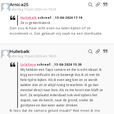
Arnica25
zaterdag 13 juni 2026 om 18:24
Huilebalk
schreef:
↑
13-06-2026 17:19
Ze is gesteriliseerd.
Dan zou ik haar echt even na laten kijken of ze
incontinent is. Dat gebeurt vrij vaak na een sterilisatie.
Huilebalk
zaterdag 13 juni 2026 om 18:30
Lolalieve
schreef:
↑
13-06-2026 15:39
Wij hebben een Tapo camera en die is echt ideaal. Ik
krijg een notificatie als ze beweegt dus ik zit niet de
hele tijd te kijken. Als ik even weg ben en ze wordt
wakker dan zit ze altijd rustig te wachten. Ik ga dan
meestal direct naar huis. Als ze me hoort dan blaft ze
kort. Ze verplaatst inderdaad ook veel tijdens het
slapen, van de bench, naar de grond, onder de
gordijnen en dan weer water drinken.
Ik lees dat de camera geluid maakt? Wat moet ik me