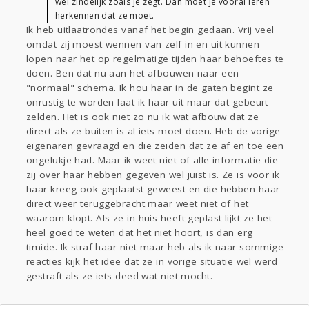
wel zindelijk zoals je zegt. Dan moet je vooral leren
herkennen dat ze moet.
Ik heb uitlaatrondes vanaf het begin gedaan. Vrij veel
omdat zij moest wennen van zelf in en uit kunnen
lopen naar het op regelmatige tijden haar behoeftes te
doen. Ben dat nu aan het afbouwen naar een
"normaal" schema. Ik hou haar in de gaten begint ze
onrustig te worden laat ik haar uit maar dat gebeurt
zelden. Het is ook niet zo nu ik wat afbouw dat ze
direct als ze buiten is al iets moet doen. Heb de vorige
eigenaren gevraagd en die zeiden dat ze af en toe een
ongelukje had. Maar ik weet niet of alle informatie die
zij over haar hebben gegeven wel juist is. Ze is voor ik
haar kreeg ook geplaatst geweest en die hebben haar
direct weer teruggebracht maar weet niet of het
waarom klopt. Als ze in huis heeft geplast lijkt ze het
heel goed te weten dat het niet hoort, is dan erg
timide. Ik straf haar niet maar heb als ik naar sommige
reacties kijk het idee dat ze in vorige situatie wel werd
gestraft als ze iets deed wat niet mocht.