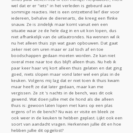
wel dat er er "iets" in het verleden is gebeurd aan
Gevraagd
Horen
Doen
Zien
sommige reacties. Het is een ontzettend lief dier voor
Lezen
iedereen, behalve de dierenarts, die kreeg een flinke
snauw. Ze is zindelijk maar komt vanuit een een
situatie waar ze de hele dag in en uit kon lopen, dus
niet afhankelijk van de uitlaatrondes. Na wennen wil ik
nu het alleen thuis zijn wat gaan opbouwen. Dat gaat
zeker niet om uren maar er zal toch af en toe
boodschappen gedaan moeten worden. Ze kan niet
overal mee naar toe dus blijft alleen thuis. Nu heb ik
paar keer haar vrij kort alleen thuis gelaten en dat ging
goed, niets slopen maar vond later wel een plas in de
keuken. Volgens mij lag dat er niet toen ik thuis kwam
maar heeft ze dat later gedaan, maar kan me
vergissen. Ze zit 's nachts in de bench, was dit ook
gewend. Wat doen jullie met de hond als die alleen
thuis is: gewoon laten lopen met kans op een plas
ergens of in de bench? Nu was er visite en bleek ze
ook weer in de keuken te hebben geplast. Lijkt ook een
soort van aandacht vragen. Herkennen jullie dit en hoe
hebben jullie dit opgelost?