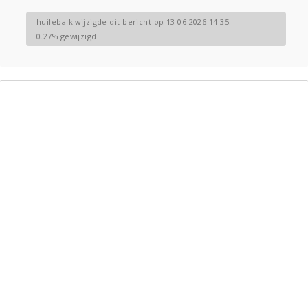
huilebalk wijzigde dit bericht op 13-06-2026 14:35
0.27% gewijzigd