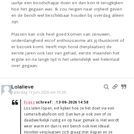
uurtje een boodschapje doen en dan kon ik terugkijken
hoe het gegaan was. Ik zou neigen naar vrijheid geven
en de bench wel beschikbaar houden bij overdag alleen
zijn.
Plassen kan ook heel goed komen van zenuwen,
onderdanigheid en/of enthousiasme als jij thuiskomt of
er bezoek komt. Heeft mijn hond (herplaatser) de
eerste jaren ook last van gehad, eerste maanden het
ergste en na lange tijd is het uiteindelijk wel helemaal
over gegaan.
Lolalieve
zaterdag 13 juni 2026 om 15:39
Frost
schreef:
↑
13-06-2026 14:58
Los laten lopen, evt kijken hoe ze het doet via een
camera/babyfoon oid. Dan kun je ook zien of ze
daadwerkelijk rustig en op haar gemak is. Het wordt
weer warm en dan is een bench ook niet ideaal.
Honden verplaatsen zich graag met slapen en ze