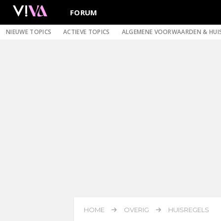
FORUM
NIEUWE TOPICS
ACTIEVE TOPICS
ALGEMENE VOORWAARDEN & HUI
HOME
OVERIG
HUISREGELS