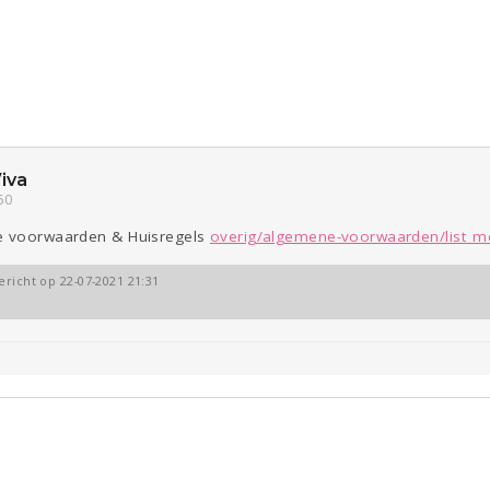
ld & Recht
Seks
Gezondheid
Coronavirus
COVID-19
Reizen
Overig
iva
50
Digi
Eten
Zwanger
ne voorwaarden & Huisregels
overig/algemene-voorwaarden/list_
Kinderen
Mode &
Psyche
Beauty
ericht op 22-07-2021 21:31
Viva zoekt
Aangeboden
Gevraagd
Horen
Doen
Zien