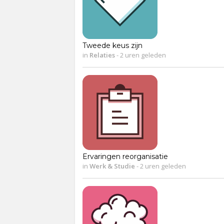
Tweede keus zijn
in
Relaties
-
2 uren geleden
Ervaringen reorganisatie
in
Werk & Studie
-
2 uren geleden