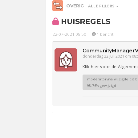
OVERIG
ALLE PIJLERS
HUISREGELS
Ge
22-07-2021 08:50
1 bericht
Relaties
Werk &
Studie
CommunityManagerV
donderdag 22 juli 2021 om 08:
Entertainment
Lijf & Lijn
Klik hier voor de Algeme
moderatorviva wijzigde dit b
98.76% gewijzigd
Sport
Contact