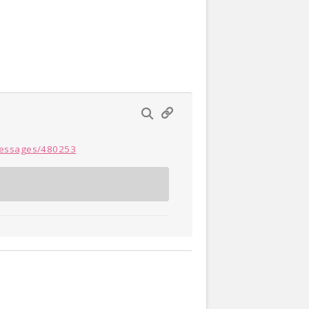
Actueel
Oekraïne
Thuis
Klussen
messages/480253
Lezen