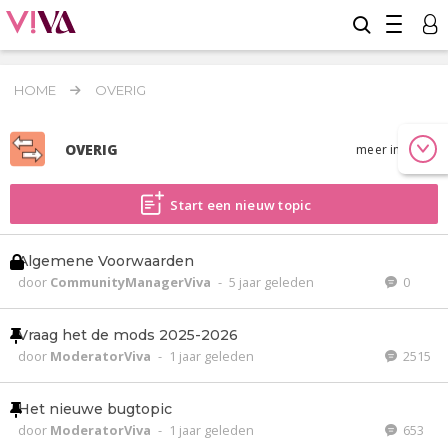
HOME
OVERIG
OVERIG
meer info
Start een nieuw topic
Algemene Voorwaarden
door
CommunityManagerViva
-
5 jaar geleden
0
Vraag het de mods 2025-2026
door
ModeratorViva
-
1 jaar geleden
2515
Het nieuwe bugtopic
door
ModeratorViva
-
1 jaar geleden
653