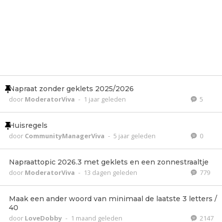
Napraat zonder geklets 2025/2026
door
ModeratorViva
-
1 jaar geleden
5
Huisregels
door
CommunityManagerViva
-
5 jaar geleden
0
Napraattopic 2026.3 met geklets en een zonnestraaltje
door
ModeratorViva
-
13 dagen geleden
779
Maak een ander woord van minimaal de laatste 3 letters /
40
door
LoveDobby
-
1 maand geleden
2147