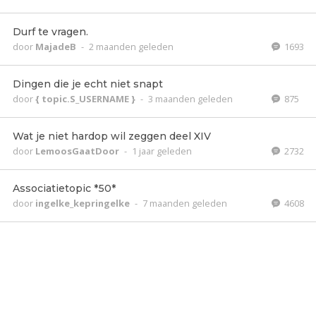
Durf te vragen.
door
MajadeB
-
2 maanden geleden
1693
Dingen die je echt niet snapt
door
{ topic.S_USERNAME }
-
3 maanden geleden
875
Wat je niet hardop wil zeggen deel XIV
door
LemoosGaatDoor
-
1 jaar geleden
2732
Associatietopic *50*
door
ingelke_kepringelke
-
7 maanden geleden
4608