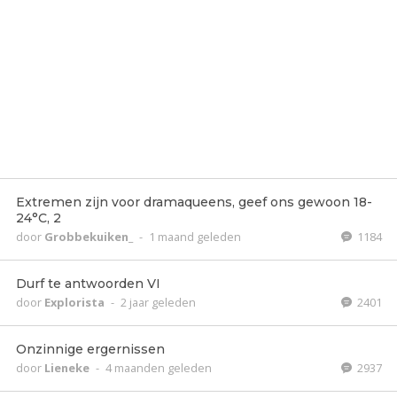
Extremen zijn voor dramaqueens, geef ons gewoon 18-
24°C, 2
door
Grobbekuiken_
-
1 maand geleden
1184
Durf te antwoorden VI
door
Explorista
-
2 jaar geleden
2401
Onzinnige ergernissen
door
Lieneke
-
4 maanden geleden
2937