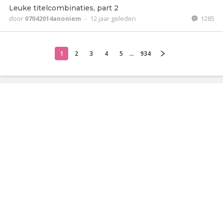
Leuke titelcombinaties, part 2
door
07042014anoniem
-
12 jaar geleden
1285
1
2
3
4
5
...
934