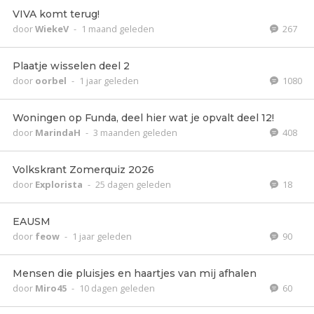
VIVA komt terug!
door
WiekeV
-
1 maand geleden
267
Plaatje wisselen deel 2
door
oorbel
-
1 jaar geleden
1080
Woningen op Funda, deel hier wat je opvalt deel 12!
door
MarindaH
-
3 maanden geleden
408
Volkskrant Zomerquiz 2026
door
Explorista
-
25 dagen geleden
18
EAUSM
door
feow
-
1 jaar geleden
90
Mensen die pluisjes en haartjes van mij afhalen
door
Miro45
-
10 dagen geleden
60