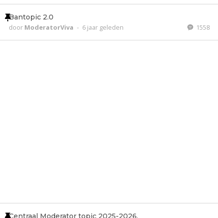
Bantopic 2.0
door
ModeratorViva
-
6 jaar geleden
1558
Centraal Moderator topic 2025-2026.