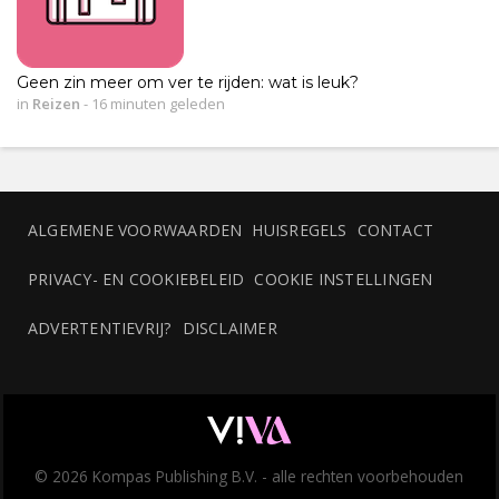
Geen zin meer om ver te rijden: wat is leuk?
in
Reizen
-
16 minuten geleden
ALGEMENE VOORWAARDEN
HUISREGELS
CONTACT
PRIVACY- EN COOKIEBELEID
COOKIE INSTELLINGEN
ADVERTENTIEVRIJ?
DISCLAIMER
© 2026 Kompas Publishing B.V. - alle rechten voorbehouden