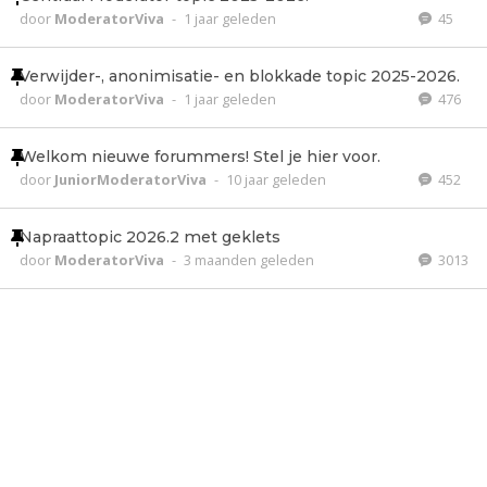
door
ModeratorViva
-
1 jaar geleden
45
Verwijder-, anonimisatie- en blokkade topic 2025-2026.
door
ModeratorViva
-
1 jaar geleden
476
Welkom nieuwe forummers! Stel je hier voor.
door
JuniorModeratorViva
-
10 jaar geleden
452
Napraattopic 2026.2 met geklets
door
ModeratorViva
-
3 maanden geleden
3013