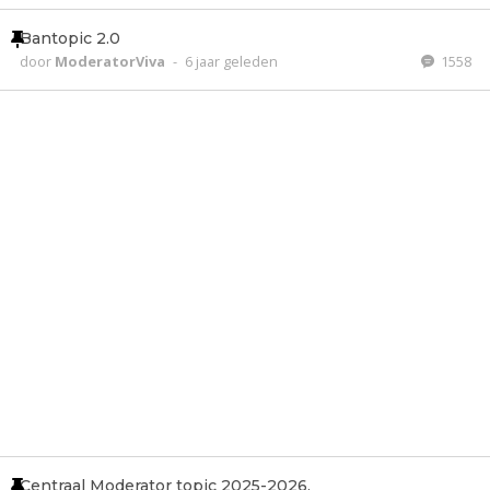
Bantopic 2.0
door
ModeratorViva
-
6 jaar geleden
1558
Centraal Moderator topic 2025-2026.