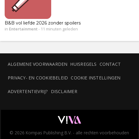
B&B vol liefde 2026 zonder spoilers
in
Entertainment
-
11 minuten geleden
ALGEMENE VOORWAARDEN
HUISREGELS
CONTACT
PRIVACY- EN COOKIEBELEID
COOKIE INSTELLINGEN
ADVERTENTIEVRIJ?
DISCLAIMER
© 2026 Kompas Publishing B.V. - alle rechten voorbehouden