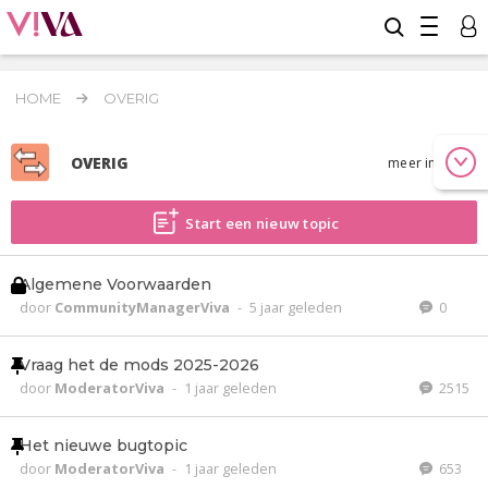
HOME
OVERIG
OVERIG
meer info
Start een nieuw topic
Algemene Voorwaarden
door
CommunityManagerViva
-
5 jaar geleden
0
Vraag het de mods 2025-2026
door
ModeratorViva
-
1 jaar geleden
2515
Het nieuwe bugtopic
door
ModeratorViva
-
1 jaar geleden
653