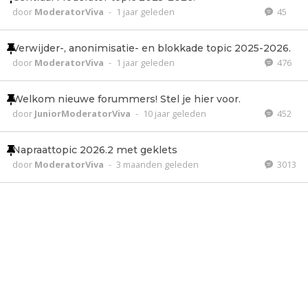
door
ModeratorViva
-
1 jaar geleden
45
Verwijder-, anonimisatie- en blokkade topic 2025-2026.
door
ModeratorViva
-
1 jaar geleden
476
Welkom nieuwe forummers! Stel je hier voor.
door
JuniorModeratorViva
-
10 jaar geleden
452
Napraattopic 2026.2 met geklets
door
ModeratorViva
-
3 maanden geleden
3013