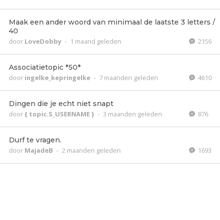
Maak een ander woord van minimaal de laatste 3 letters /
40
door
LoveDobby
-
1 maand geleden
2156
Associatietopic *50*
door
ingelke_kepringelke
-
7 maanden geleden
4610
Dingen die je echt niet snapt
door
{ topic.S_USERNAME }
-
3 maanden geleden
876
Durf te vragen.
door
MajadeB
-
2 maanden geleden
1693