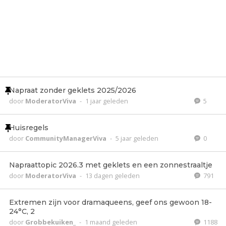
Napraat zonder geklets 2025/2026
door
ModeratorViva
-
1 jaar geleden
5
Huisregels
door
CommunityManagerViva
-
5 jaar geleden
0
Napraattopic 2026.3 met geklets en een zonnestraaltje
door
ModeratorViva
-
13 dagen geleden
791
Extremen zijn voor dramaqueens, geef ons gewoon 18-
24°C, 2
door
Grobbekuiken_
-
1 maand geleden
1188