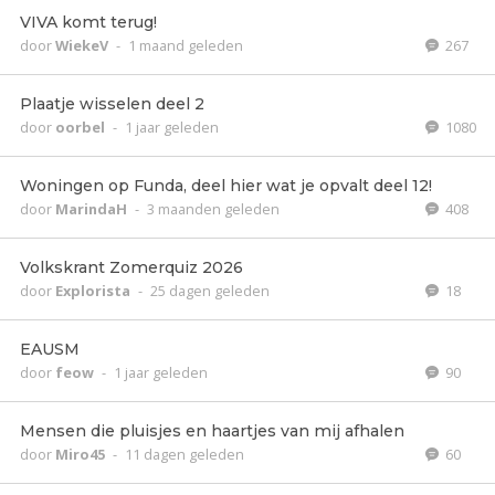
VIVA komt terug!
door
WiekeV
-
1 maand geleden
267
Plaatje wisselen deel 2
door
oorbel
-
1 jaar geleden
1080
Woningen op Funda, deel hier wat je opvalt deel 12!
door
MarindaH
-
3 maanden geleden
408
Volkskrant Zomerquiz 2026
door
Explorista
-
25 dagen geleden
18
EAUSM
door
feow
-
1 jaar geleden
90
Mensen die pluisjes en haartjes van mij afhalen
door
Miro45
-
11 dagen geleden
60