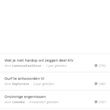
Wat je niet hardop wil zeggen deel XIV
door
LemoosGaatDoor
-
1 jaar geleden
2732
Durf te antwoorden VI
door
Explorista
-
2 jaar geleden
2401
Onzinnige ergernissen
door
Lieneke
-
4 maanden geleden
2937