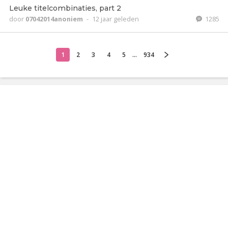
Leuke titelcombinaties, part 2
door
07042014anoniem
-
12 jaar geleden
1285
1
2
3
4
5
...
934