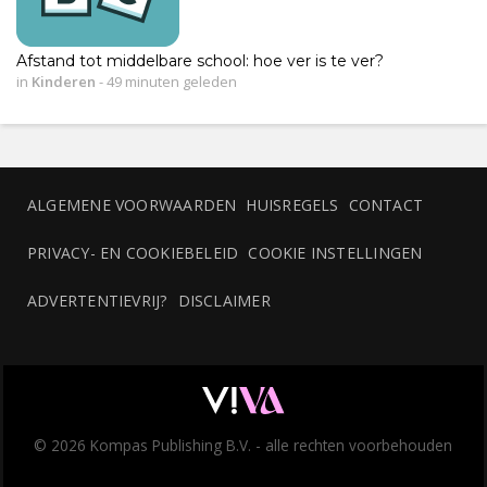
Afstand tot middelbare school: hoe ver is te ver?
in
Kinderen
-
49 minuten geleden
ALGEMENE VOORWAARDEN
HUISREGELS
CONTACT
PRIVACY- EN COOKIEBELEID
COOKIE INSTELLINGEN
ADVERTENTIEVRIJ?
DISCLAIMER
© 2026 Kompas Publishing B.V. - alle rechten voorbehouden