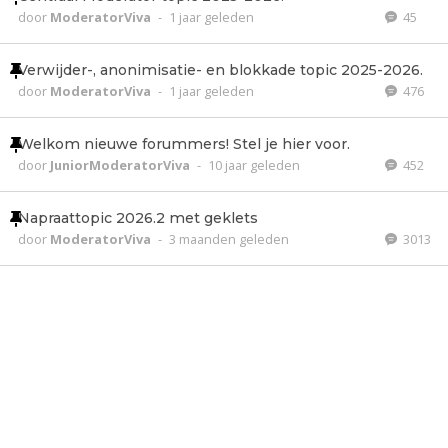
door
ModeratorViva
-
1 jaar geleden
45
Verwijder-, anonimisatie- en blokkade topic 2025-2026.
door
ModeratorViva
-
1 jaar geleden
476
Welkom nieuwe forummers! Stel je hier voor.
door
JuniorModeratorViva
-
10 jaar geleden
452
Napraattopic 2026.2 met geklets
door
ModeratorViva
-
3 maanden geleden
3013