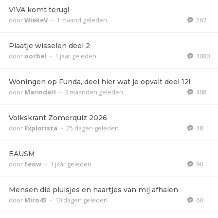
VIVA komt terug!
door
WiekeV
-
1 maand geleden
267
Plaatje wisselen deel 2
door
oorbel
-
1 jaar geleden
1080
Woningen op Funda, deel hier wat je opvalt deel 12!
door
MarindaH
-
3 maanden geleden
408
Volkskrant Zomerquiz 2026
door
Explorista
-
25 dagen geleden
18
EAUSM
door
feow
-
1 jaar geleden
90
Mensen die pluisjes en haartjes van mij afhalen
door
Miro45
-
10 dagen geleden
60