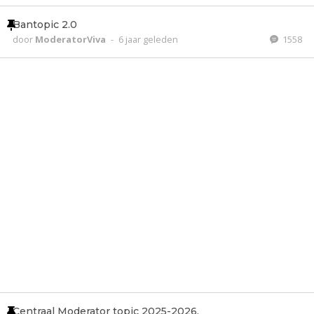
Bantopic 2.0
door
ModeratorViva
-
6 jaar geleden
1558
Centraal Moderator topic 2025-2026.