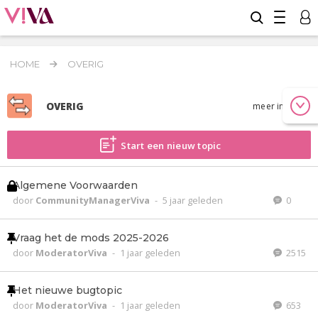
HOME
OVERIG
OVERIG
meer info
Start een nieuw topic
Algemene Voorwaarden
door
CommunityManagerViva
-
5 jaar geleden
0
Vraag het de mods 2025-2026
door
ModeratorViva
-
1 jaar geleden
2515
Het nieuwe bugtopic
door
ModeratorViva
-
1 jaar geleden
653