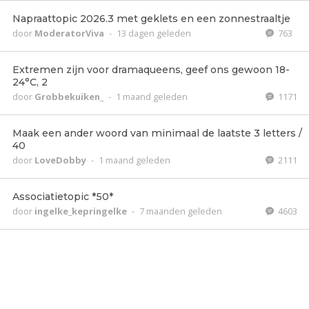
Napraattopic 2026.3 met geklets en een zonnestraaltje
door
ModeratorViva
-
13 dagen geleden
763
Extremen zijn voor dramaqueens, geef ons gewoon 18-
24°C, 2
door
Grobbekuiken_
-
1 maand geleden
1171
Maak een ander woord van minimaal de laatste 3 letters /
40
door
LoveDobby
-
1 maand geleden
2111
Associatietopic *50*
door
ingelke_kepringelke
-
7 maanden geleden
4603