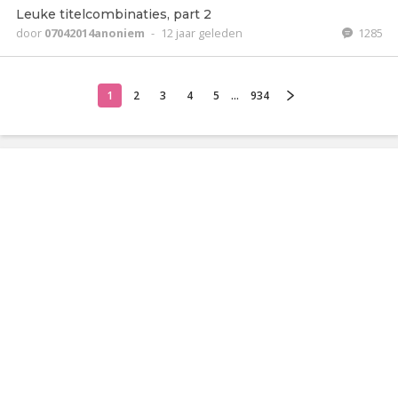
Leuke titelcombinaties, part 2
door
07042014anoniem
-
12 jaar geleden
1285
1
2
3
4
5
...
934