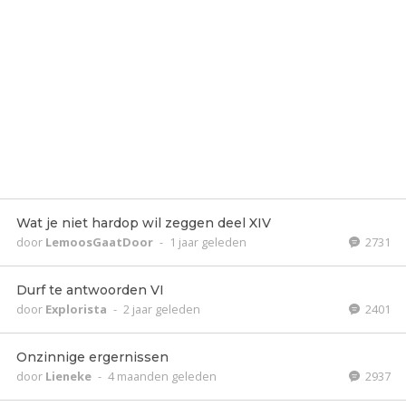
Wat je niet hardop wil zeggen deel XIV
door
LemoosGaatDoor
-
1 jaar geleden
2731
Durf te antwoorden VI
door
Explorista
-
2 jaar geleden
2401
Onzinnige ergernissen
door
Lieneke
-
4 maanden geleden
2937