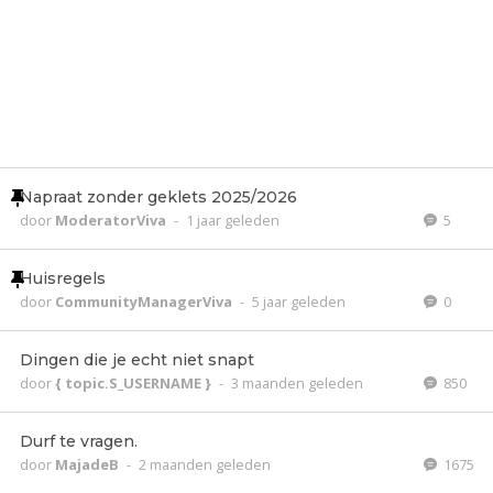
Napraat zonder geklets 2025/2026
door
ModeratorViva
-
1 jaar geleden
5
Huisregels
door
CommunityManagerViva
-
5 jaar geleden
0
Dingen die je echt niet snapt
door
{ topic.S_USERNAME }
-
3 maanden geleden
850
Durf te vragen.
door
MajadeB
-
2 maanden geleden
1675