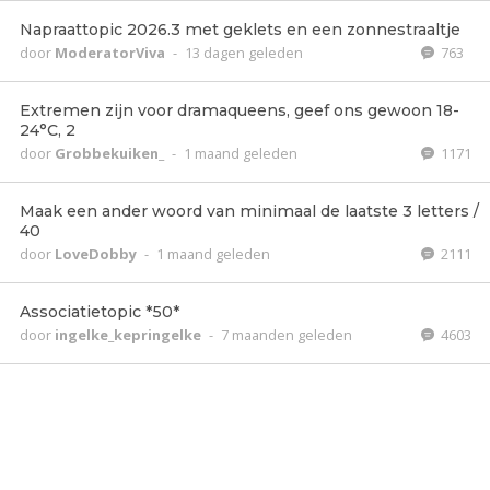
Napraattopic 2026.3 met geklets en een zonnestraaltje
door
ModeratorViva
-
13 dagen geleden
763
Extremen zijn voor dramaqueens, geef ons gewoon 18-
24°C, 2
door
Grobbekuiken_
-
1 maand geleden
1171
Maak een ander woord van minimaal de laatste 3 letters /
40
door
LoveDobby
-
1 maand geleden
2111
Associatietopic *50*
door
ingelke_kepringelke
-
7 maanden geleden
4603