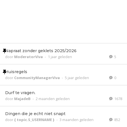
Napraat zonder geklets 2025/2026
door
ModeratorViva
-
1 jaar geleden
5
Huisregels
door
CommunityManagerViva
-
5 jaar geleden
0
Durf te vragen.
door
MajadeB
-
2 maanden geleden
1678
Dingen die je echt niet snapt
door
{ topic.S_USERNAME }
-
3 maanden geleden
852