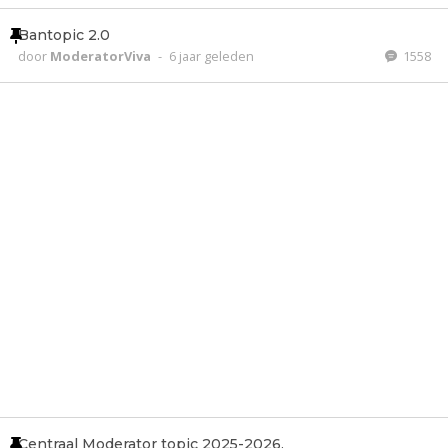
Bantopic 2.0
door
ModeratorViva
-
6 jaar geleden
1558
Centraal Moderator topic 2025-2026.