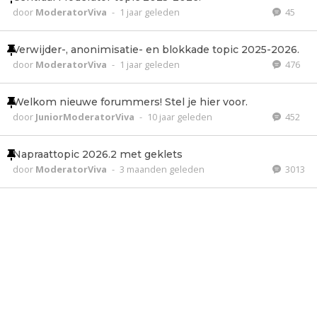
door
ModeratorViva
-
1 jaar geleden
45
Verwijder-, anonimisatie- en blokkade topic 2025-2026.
door
ModeratorViva
-
1 jaar geleden
476
Welkom nieuwe forummers! Stel je hier voor.
door
JuniorModeratorViva
-
10 jaar geleden
452
Napraattopic 2026.2 met geklets
door
ModeratorViva
-
3 maanden geleden
3013