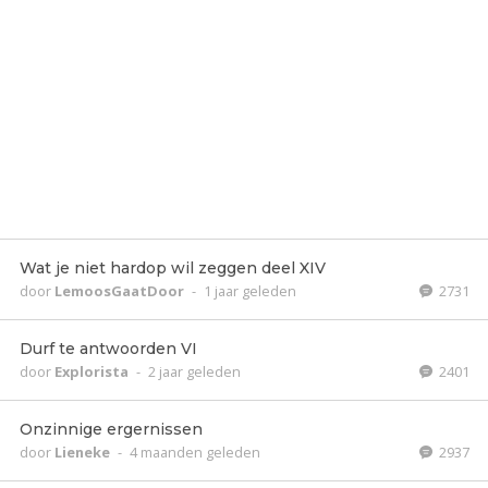
Wat je niet hardop wil zeggen deel XIV
door
LemoosGaatDoor
-
1 jaar geleden
2731
Durf te antwoorden VI
door
Explorista
-
2 jaar geleden
2401
Onzinnige ergernissen
door
Lieneke
-
4 maanden geleden
2937