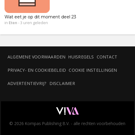
Wat eet je op dit moment deel 23
in
Eten
-
3 uren geleden
ALGEMENE VOORWAARDEN
HUISREGELS
CONTACT
PRIVACY- EN COOKIEBELEID
COOKIE INSTELLINGEN
ADVERTENTIEVRIJ?
DISCLAIMER
© 2026 Kompas Publishing B.V. - alle rechten voorbehouden