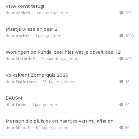
VIVA komt terug!
door
WiekeV
-
1 maand geleden
267
Plaatje wisselen deel 2
door
oorbel
-
1 jaar geleden
1080
Woningen op Funda, deel hier wat je opvalt deel 12!
door
MarindaH
-
3 maanden geleden
408
Volkskrant Zomerquiz 2026
door
Explorista
-
25 dagen geleden
18
EAUSM
door
feow
-
1 jaar geleden
90
Mensen die pluisjes en haartjes van mij afhalen
door
Miro45
-
10 dagen geleden
60