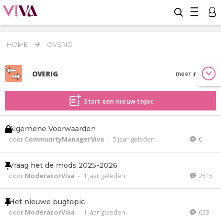
HOME
OVERIG
OVERIG
meer info
Start een nieuw topic
Algemene Voorwaarden
door
CommunityManagerViva
-
5 jaar geleden
0
Vraag het de mods 2025-2026
door
ModeratorViva
-
1 jaar geleden
2515
Het nieuwe bugtopic
door
ModeratorViva
-
1 jaar geleden
653