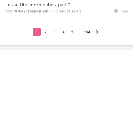
Leuke titelcombinaties, part 2
door
07042014anoniem
-
12 jaar geleden
1285
1
2
3
4
5
...
934