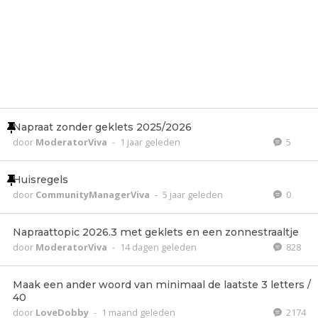
Napraat zonder geklets 2025/2026
door
ModeratorViva
-
1 jaar geleden
5
Huisregels
door
CommunityManagerViva
-
5 jaar geleden
0
Napraattopic 2026.3 met geklets en een zonnestraaltje
door
ModeratorViva
-
14 dagen geleden
828
Maak een ander woord van minimaal de laatste 3 letters /
40
door
LoveDobby
-
1 maand geleden
2174