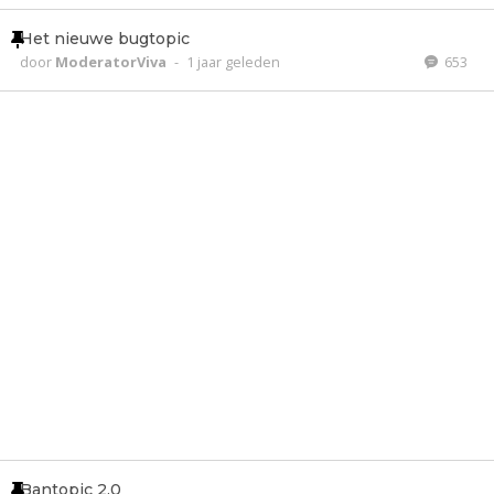
Het nieuwe bugtopic
door
ModeratorViva
-
1 jaar geleden
653
Bantopic 2.0