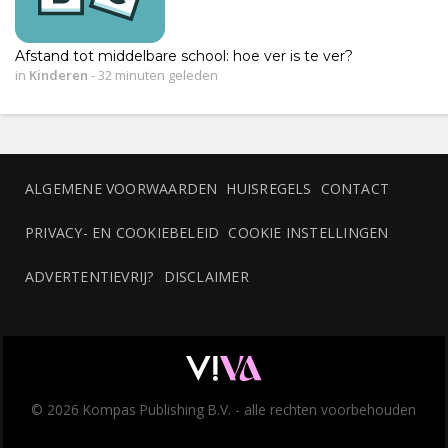
Afstand tot middelbare school: hoe ver is te ver?
in
Kinderen
-
32 minuten geleden
ALGEMENE VOORWAARDEN
HUISREGELS
CONTACT
PRIVACY- EN COOKIEBELEID
COOKIE INSTELLINGEN
ADVERTENTIEVRIJ?
DISCLAIMER
© 2026 Kompas Publishing B.V. - alle rechten voorbehouden