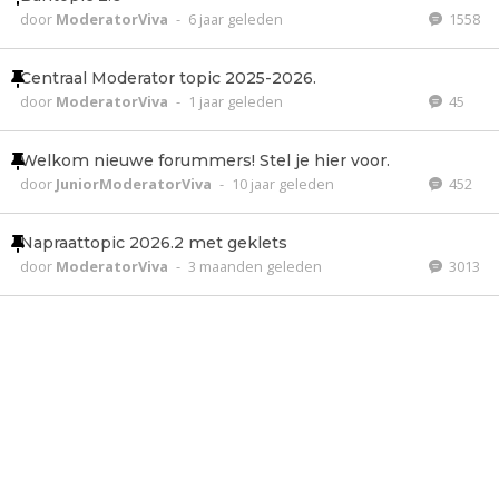
door
ModeratorViva
-
6 jaar geleden
1558
Centraal Moderator topic 2025-2026.
door
ModeratorViva
-
1 jaar geleden
45
Welkom nieuwe forummers! Stel je hier voor.
door
JuniorModeratorViva
-
10 jaar geleden
452
Napraattopic 2026.2 met geklets
door
ModeratorViva
-
3 maanden geleden
3013