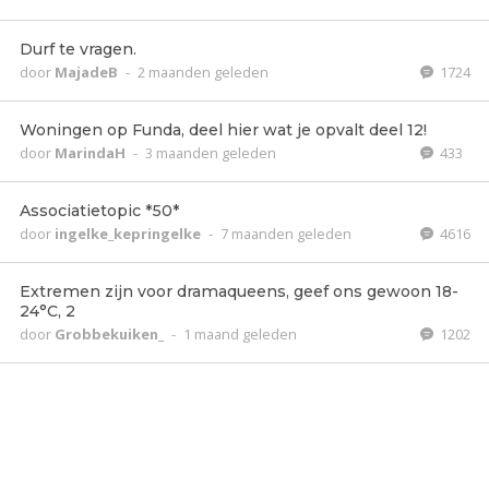
Durf te vragen.
door
MajadeB
-
2 maanden geleden
1724
Woningen op Funda, deel hier wat je opvalt deel 12!
door
MarindaH
-
3 maanden geleden
433
Associatietopic *50*
door
ingelke_kepringelke
-
7 maanden geleden
4616
Extremen zijn voor dramaqueens, geef ons gewoon 18-
24°C, 2
door
Grobbekuiken_
-
1 maand geleden
1202