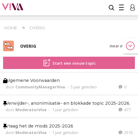
HOME
OVERIG
OVERIG
meer info
Start een nieuw topic
Algemene Voorwaarden
door
CommunityManagerViva
-
5 jaar geleden
0
Verwijder-, anonimisatie- en blokkade topic 2025-2026.
door
ModeratorViva
-
1 jaar geleden
477
Vraag het de mods 2025-2026
door
ModeratorViva
-
1 jaar geleden
2515