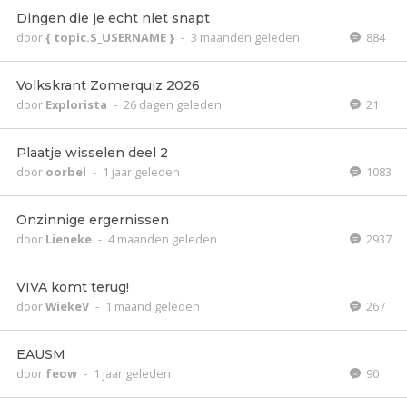
Dingen die je echt niet snapt
door
{ topic.S_USERNAME }
-
3 maanden geleden
884
Volkskrant Zomerquiz 2026
door
Explorista
-
26 dagen geleden
21
Plaatje wisselen deel 2
door
oorbel
-
1 jaar geleden
1083
Onzinnige ergernissen
door
Lieneke
-
4 maanden geleden
2937
VIVA komt terug!
door
WiekeV
-
1 maand geleden
267
EAUSM
door
feow
-
1 jaar geleden
90