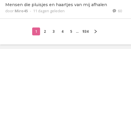
Mensen die pluisjes en haartjes van mij afhalen
door
Miro45
-
11 dagen geleden
60
1
2
3
4
5
...
934