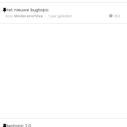
Het nieuwe bugtopic
door
ModeratorViva
-
1 jaar geleden
653
Bantopic 2.0