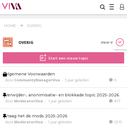
HOME
OVERIG
OVERIG
meer info
Start een nieuw topic
Algemene Voorwaarden
door
CommunityManagerViva
-
5 jaar geleden
0
Verwijder-, anonimisatie- en blokkade topic 2025-2026.
door
ModeratorViva
-
1 jaar geleden
477
Vraag het de mods 2025-2026
door
ModeratorViva
-
1 jaar geleden
2515