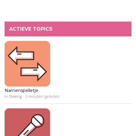
ACTIEVE TOPICS
Namenspelletje
in
Overig
-
3 minuten geleden