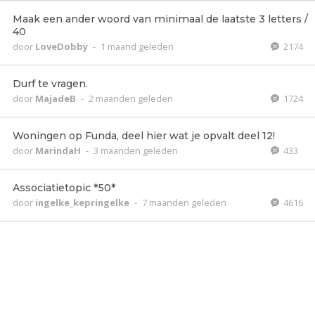
Maak een ander woord van minimaal de laatste 3 letters /
40
door
LoveDobby
-
1 maand geleden
2174
Durf te vragen.
door
MajadeB
-
2 maanden geleden
1724
Woningen op Funda, deel hier wat je opvalt deel 12!
door
MarindaH
-
3 maanden geleden
433
Associatietopic *50*
door
ingelke_kepringelke
-
7 maanden geleden
4616