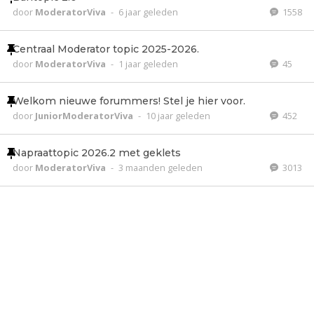
door
ModeratorViva
-
6 jaar geleden
1558
Centraal Moderator topic 2025-2026.
door
ModeratorViva
-
1 jaar geleden
45
Welkom nieuwe forummers! Stel je hier voor.
door
JuniorModeratorViva
-
10 jaar geleden
452
Napraattopic 2026.2 met geklets
door
ModeratorViva
-
3 maanden geleden
3013