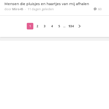
Mensen die pluisjes en haartjes van mij afhalen
door
Miro45
-
11 dagen geleden
60
1
2
3
4
5
...
934