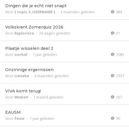
Dingen die je echt niet snapt
door
{ topic.S_USERNAME }
-
3 maanden geleden
884
Volkskrant Zomerquiz 2026
door
Explorista
-
26 dagen geleden
21
Plaatje wisselen deel 2
door
oorbel
-
1 jaar geleden
1083
Onzinnige ergernissen
door
Lieneke
-
4 maanden geleden
2937
VIVA komt terug!
door
WiekeV
-
1 maand geleden
267
EAUSM
door
feow
-
1 jaar geleden
90