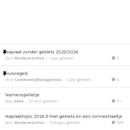
Napraat zonder geklets 2025/2026
door
ModeratorViva
-
1 jaar geleden
5
Huisregels
door
CommunityManagerViva
-
5 jaar geleden
0
Namenspelletje
door
Jiske
-
20 uren geleden
31
Napraattopic 2026.3 met geklets en een zonnestraaltje
door
ModeratorViva
-
14 dagen geleden
828