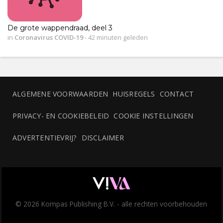
De grote wappendraad, deel 3
in
Coronavirus COVID-19
-
42 minuten geleden
ALGEMENE VOORWAARDEN
HUISREGELS
CONTACT
PRIVACY- EN COOKIEBELEID
COOKIE INSTELLINGEN
ADVERTENTIEVRIJ?
DISCLAIMER
© 2026 Kompas Publishing B.V. - alle rechten voorbehouden