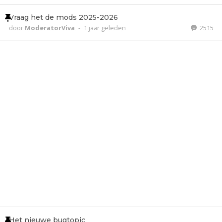
Vraag het de mods 2025-2026
door
ModeratorViva
-
1 jaar geleden
2515
Het nieuwe bugtopic