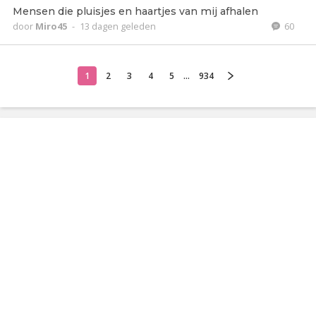
Mensen die pluisjes en haartjes van mij afhalen
door
Miro45
-
13 dagen geleden
60
1
2
3
4
5
...
934