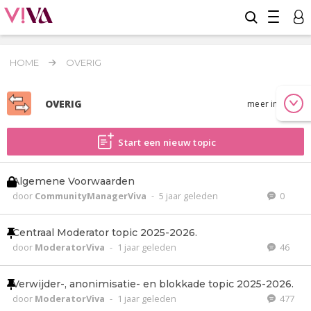
HOME
OVERIG
OVERIG
meer info
Start een nieuw topic
Algemene Voorwaarden
door
CommunityManagerViva
-
5 jaar geleden
0
Centraal Moderator topic 2025-2026.
door
ModeratorViva
-
1 jaar geleden
46
Verwijder-, anonimisatie- en blokkade topic 2025-2026.
door
ModeratorViva
-
1 jaar geleden
477