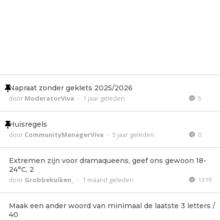
Napraat zonder geklets 2025/2026
door
ModeratorViva
-
1 jaar geleden
5
Huisregels
door
CommunityManagerViva
-
5 jaar geleden
0
Extremen zijn voor dramaqueens, geef ons gewoon 18-
24°C, 2
door
Grobbekuiken_
-
1 maand geleden
1319
Maak een ander woord van minimaal de laatste 3 letters /
40