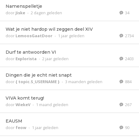
Namenspelletje
door
Jiske
-
2 dagen geleden
34
Wat je niet hardop wil zeggen deel XIV
door
LemoosGaatDoor
-
1 jaar geleden
2734
Durf te antwoorden VI
door
Explorista
-
2 jaar geleden
2403
Dingen die je echt niet snapt
door
{ topic.S_USERNAME }
-
3 maanden geleden
884
VIVA komt terug!
door
WiekeV
-
1 maand geleden
267
EAUSM
door
feow
-
1 jaar geleden
90