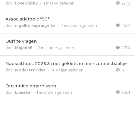
door
LoveDobby
-
1 maand geleden
2212
Associatietopic *50*
door
ingelke_kepringelke
-
7 maanden geleden
4627
Durf te vragen.
door
MajadeB
-
2 maanden geleden
1750
Napraattopic 2026.3 met geklets en een zonnestraaltje
door
ModeratorViva
-
16 dagen geleden
831
Onzinnige ergernissen
door
Lieneke
-
4 maanden geleden
3024