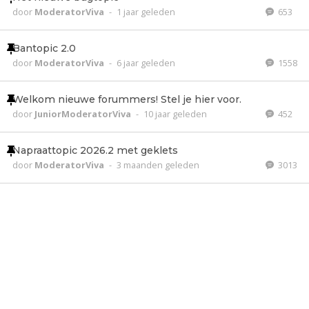
door
ModeratorViva
-
1 jaar geleden
653
Bantopic 2.0
door
ModeratorViva
-
6 jaar geleden
1558
Welkom nieuwe forummers! Stel je hier voor.
door
JuniorModeratorViva
-
10 jaar geleden
452
Napraattopic 2026.2 met geklets
door
ModeratorViva
-
3 maanden geleden
3013