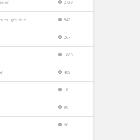
eleden
2729
nden geleden
847
267
1080
en
408
n
18
90
60