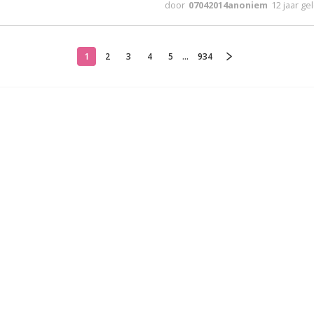
door
07042014anoniem
12 jaar g
1
2
3
4
5
...
934