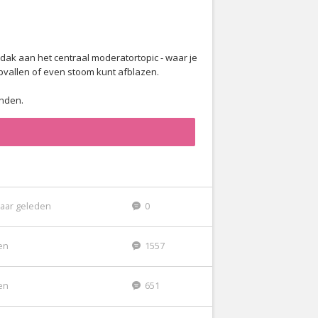
erdak aan het centraal moderatortopic - waar je
opvallen of even stoom kunt afblazen.
inden.
jaar geleden
0
den
1557
den
651