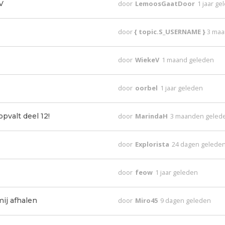
V
door
LemoosGaatDoor
1 jaar g
door
{ topic.S_USERNAME }
3 maa
door
WiekeV
1 maand geleden
door
oorbel
1 jaar geleden
pvalt deel 12!
door
MarindaH
3 maanden geled
door
Explorista
24 dagen gelede
door
feow
1 jaar geleden
ij afhalen
door
Miro45
9 dagen geleden