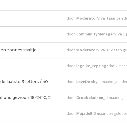
door
ModeratorViva
1 jaar gele
door
CommunityManagerViva
5 
en zonnestraaltje
door
ModeratorViva
12 dagen g
door
ingelke_kepringelke
7 maa
 laatste 3 letters / 40
door
LoveDobby
1 maand gelede
f ons gewoon 18-24°C, 2
door
Grobbekuiken_
1 maand ge
door
MajadeB
2 maanden gelede