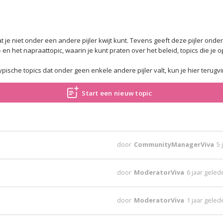
dat je niet onder een andere pijler kwijt kunt. Tevens geeft deze pijler ond
en het napraattopic, waarin je kunt praten over het beleid, topics die je 
ypische topics dat onder geen enkele andere pijler valt, kun je hier terugv
Start een nieuw topic
door
CommunityManagerViva
5 
door
ModeratorViva
6 jaar gele
door
ModeratorViva
1 jaar gele