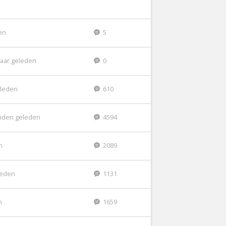
den
5
jaar geleden
0
eleden
610
nden geleden
4594
n
2089
leden
1131
n
1659