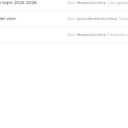
e topic 2025-2026.
door
ModeratorViva
1 jaar gele
er voor.
door
JuniorModeratorViva
10 ja
door
ModeratorViva
3 maanden 