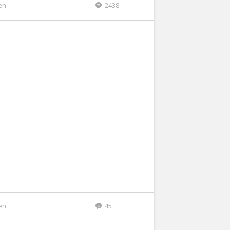
den
2438
den
45