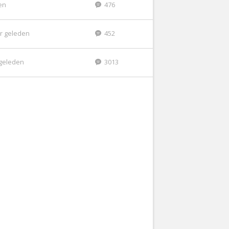
den
476
ar geleden
452
geleden
3013