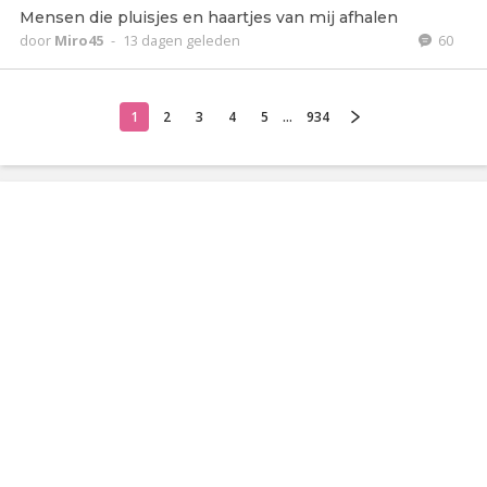
Mensen die pluisjes en haartjes van mij afhalen
door
Miro45
-
13 dagen geleden
60
1
2
3
4
5
...
934