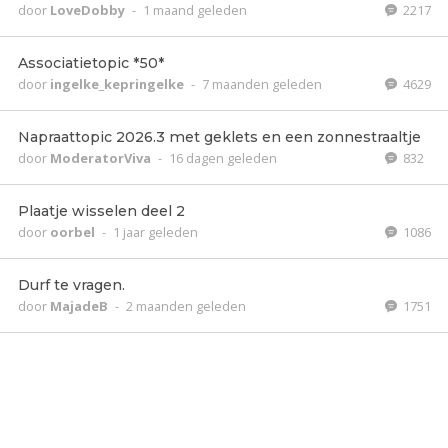
door
LoveDobby
-
1 maand geleden
2217
Associatietopic *50*
door
ingelke_kepringelke
-
7 maanden geleden
4629
Napraattopic 2026.3 met geklets en een zonnestraaltje
door
ModeratorViva
-
16 dagen geleden
832
Plaatje wisselen deel 2
door
oorbel
-
1 jaar geleden
1086
Durf te vragen.
door
MajadeB
-
2 maanden geleden
1751