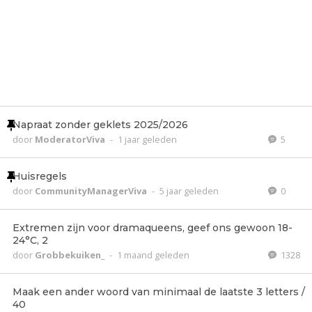
Napraat zonder geklets 2025/2026
door
ModeratorViva
-
1 jaar geleden
5
Huisregels
door
CommunityManagerViva
-
5 jaar geleden
0
Extremen zijn voor dramaqueens, geef ons gewoon 18-
24°C, 2
door
Grobbekuiken_
-
1 maand geleden
1328
Maak een ander woord van minimaal de laatste 3 letters /
40