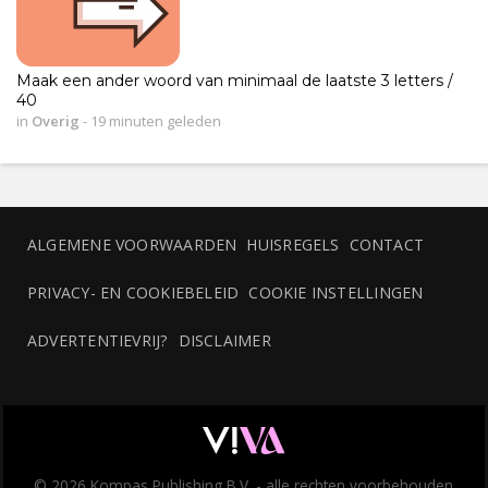
Maak een ander woord van minimaal de laatste 3 letters /
40
in
Overig
-
19 minuten geleden
ALGEMENE VOORWAARDEN
HUISREGELS
CONTACT
PRIVACY- EN COOKIEBELEID
COOKIE INSTELLINGEN
ADVERTENTIEVRIJ?
DISCLAIMER
© 2026 Kompas Publishing B.V. - alle rechten voorbehouden