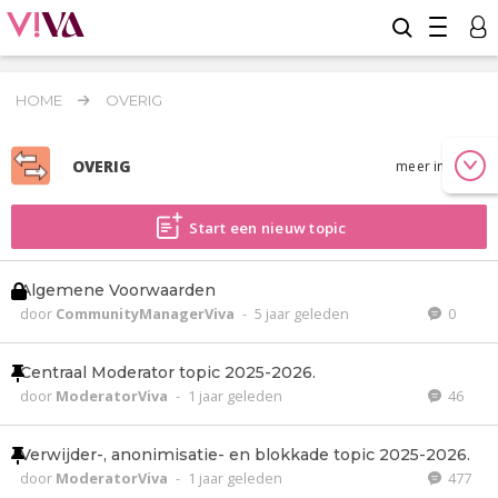
HOME
OVERIG
OVERIG
meer info
Start een nieuw topic
Algemene Voorwaarden
door
CommunityManagerViva
-
5 jaar geleden
0
Centraal Moderator topic 2025-2026.
door
ModeratorViva
-
1 jaar geleden
46
Verwijder-, anonimisatie- en blokkade topic 2025-2026.
door
ModeratorViva
-
1 jaar geleden
477