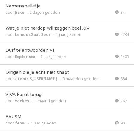
Namenspelletje
door
Jiske
-
2 dagen geleden
34
Wat je niet hardop wil zeggen deel XIV
door
LemoosGaatDoor
-
1 jaar geleden
2734
Durf te antwoorden VI
door
Explorista
-
2 jaar geleden
2403
Dingen die je echt niet snapt
door
{ topic.S_USERNAME }
-
3 maanden geleden
884
VIVA komt terug!
door
WiekeV
-
1 maand geleden
267
EAUSM
door
feow
-
1 jaar geleden
90