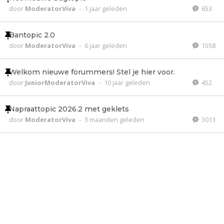
door
ModeratorViva
-
1 jaar geleden
653
Bantopic 2.0
door
ModeratorViva
-
6 jaar geleden
1558
Welkom nieuwe forummers! Stel je hier voor.
door
JuniorModeratorViva
-
10 jaar geleden
452
Napraattopic 2026.2 met geklets
door
ModeratorViva
-
3 maanden geleden
3013