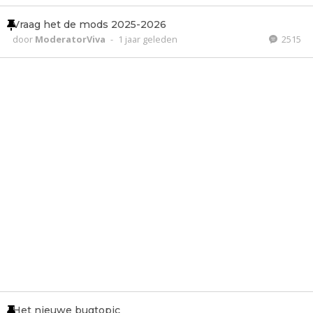
Vraag het de mods 2025-2026
door
ModeratorViva
-
1 jaar geleden
2515
Het nieuwe bugtopic