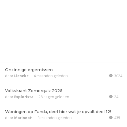
Onzinnige ergernissen
door
Lieneke
-
4 maanden geleden
3024
Volkskrant Zomerquiz 2026
door
Explorista
-
28 dagen geleden
24
Woningen op Funda, deel hier wat je opvalt deel 12!
door
MarindaH
-
3 maanden geleden
435