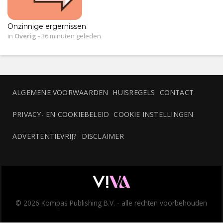
Onzinnige ergernissen
in
Overig
-
36 minuten geleden
ALGEMENE VOORWAARDEN
HUISREGELS
CONTACT
PRIVACY- EN COOKIEBELEID
COOKIE INSTELLINGEN
ADVERTENTIEVRIJ?
DISCLAIMER
© 2026 Kompas Publishing B.V. - alle rechten voorbehouden