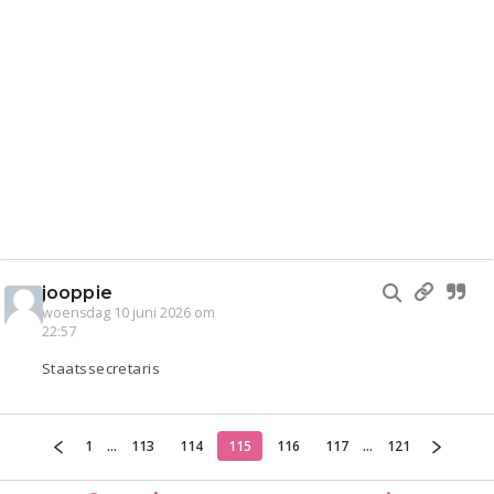
jooppie
woensdag 10 juni 2026 om
22:57
Staatssecretaris
1
...
113
114
115
116
117
...
121