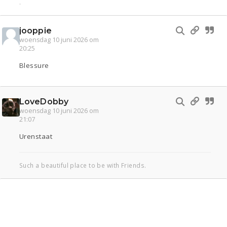
.
jooppie
woensdag 10 juni 2026 om
20:25
Blessure
LoveDobby
woensdag 10 juni 2026 om
21:07
Urenstaat
Such a beautiful place to be with Friends.