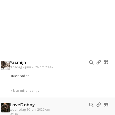
Yasmijn
dinsdag 9 juni 2026 om 23:47
Buienradar
Ik ben mij er eentje
LoveDobby
woensdag 10 juni 2026 om
05:36