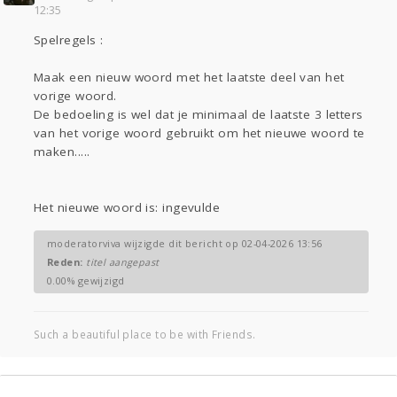
12:35
Gevraagd
Horen
Doen
Zien
Spelregels :
Lezen
Maak een nieuw woord met het laatste deel van het
vorige woord.
De bedoeling is wel dat je minimaal de laatste 3 letters
van het vorige woord gebruikt om het nieuwe woord te
maken.....
Het nieuwe woord is: ingevulde
moderatorviva wijzigde dit bericht op 02-04-2026 13:56
Reden:
titel aangepast
0.00% gewijzigd
Such a beautiful place to be with Friends.