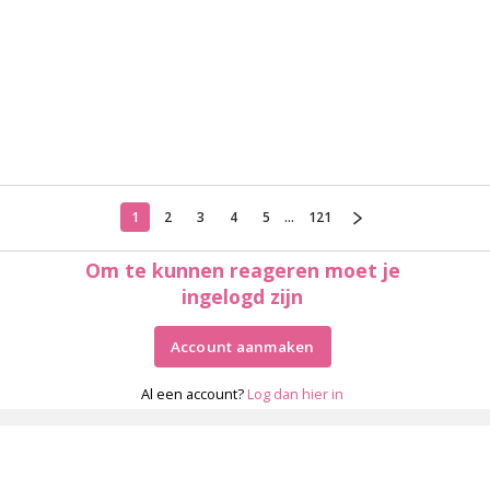
1
2
3
4
5
...
121
Om te kunnen reageren moet je
ingelogd zijn
Account aanmaken
Al een account?
Log dan hier in