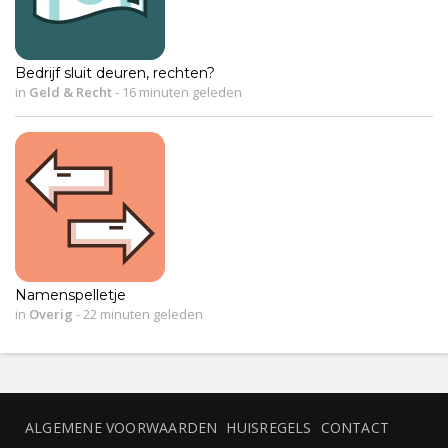
Bedrijf sluit deuren, rechten?
in
Geld & Recht
-
16 minuten geleden
Namenspelletje
in
Overig
-
22 minuten geleden
ALGEMENE VOORWAARDEN
HUISREGELS
CONTACT