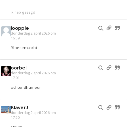
ik heb gezegd
jooppie
donderdag 2 april 2026 om
16:59
Bloesemtocht
oorbel
donderdag 2 april 2026 om
17:01
ochtendhumeur
KlaverJ
donderdag 2 april 2026 om
17:50