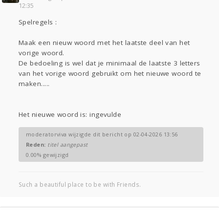
12:35
Gevraagd
Horen
Doen
Zien
Spelregels :
Lezen
Maak een nieuw woord met het laatste deel van het
vorige woord.
De bedoeling is wel dat je minimaal de laatste 3 letters
van het vorige woord gebruikt om het nieuwe woord te
maken.....
Het nieuwe woord is: ingevulde
moderatorviva wijzigde dit bericht op 02-04-2026 13:56
Reden:
titel aangepast
0.00% gewijzigd
Such a beautiful place to be with Friends.