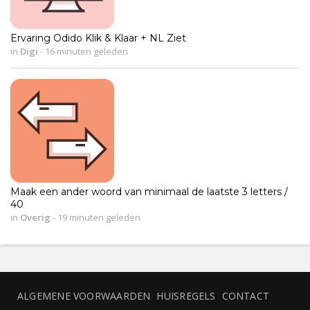
Ervaring Odido Klik & Klaar + NL Ziet
in
Digi
-
16 minuten geleden
Maak een ander woord van minimaal de laatste 3 letters /
40
in
Overig
-
19 minuten geleden
ALGEMENE VOORWAARDEN
HUISREGELS
CONTACT