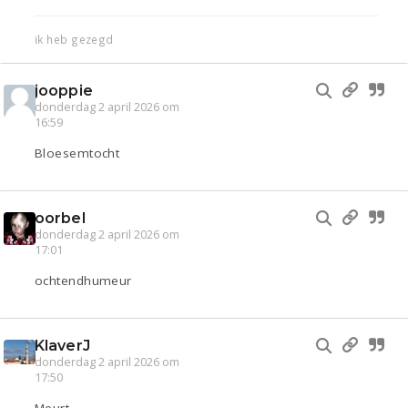
ik heb gezegd
jooppie
donderdag 2 april 2026 om
16:59
Bloesemtocht
oorbel
donderdag 2 april 2026 om
17:01
ochtendhumeur
KlaverJ
donderdag 2 april 2026 om
17:50