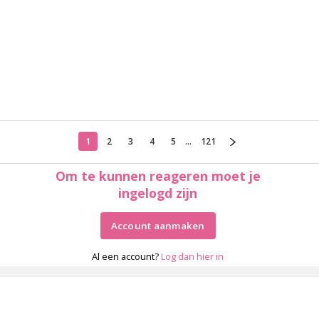
1
2
3
4
5
...
121
Om te kunnen reageren moet je
ingelogd zijn
Account aanmaken
Al een account?
Log dan hier in