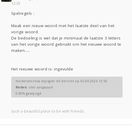
12:35
Gevraagd
Horen
Doen
Zien
Spelregels :
Lezen
Maak een nieuw woord met het laatste deel van het
vorige woord.
De bedoeling is wel dat je minimaal de laatste 3 letters
van het vorige woord gebruikt om het nieuwe woord te
maken.....
Het nieuwe woord is: ingevulde
moderatorviva wijzigde dit bericht op 02-04-2026 13:56
Reden:
titel aangepast
0.00% gewijzigd
Such a beautiful place to be with Friends.