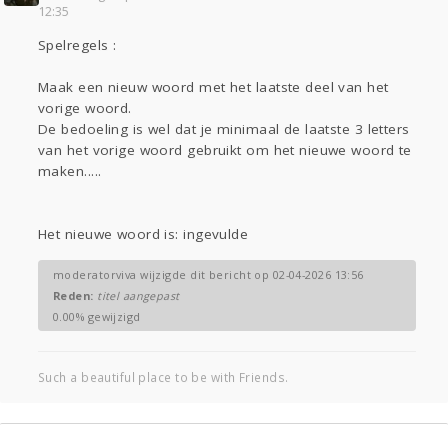
12:35
Gevraagd
Horen
Doen
Zien
Spelregels :
Lezen
Maak een nieuw woord met het laatste deel van het
vorige woord.
De bedoeling is wel dat je minimaal de laatste 3 letters
van het vorige woord gebruikt om het nieuwe woord te
maken.....
Het nieuwe woord is: ingevulde
moderatorviva wijzigde dit bericht op 02-04-2026 13:56
Reden:
titel aangepast
0.00% gewijzigd
Such a beautiful place to be with Friends.