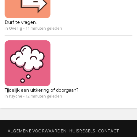
Durf te vragen.
in
Overig
-
11 minuten geleden
Tijdelijk een uitkering of doorgaan?
in
Psyche
-
12 minuten geleden
ALGEMENE VOORWAARDEN
HUISREGELS
CONTACT