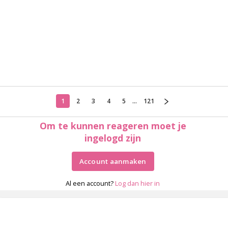
1
2
3
4
5
...
121
Om te kunnen reageren moet je
ingelogd zijn
Account aanmaken
Al een account?
Log dan hier in