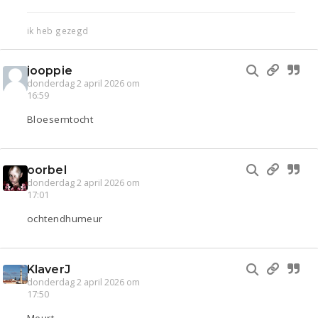
ik heb gezegd
jooppie
donderdag 2 april 2026 om
16:59
Bloesemtocht
oorbel
donderdag 2 april 2026 om
17:01
ochtendhumeur
KlaverJ
donderdag 2 april 2026 om
17:50