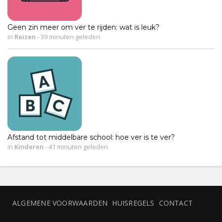
Geen zin meer om ver te rijden: wat is leuk?
in
Reizen
-
39 minuten geleden
Afstand tot middelbare school: hoe ver is te ver?
in
Kinderen
-
41 minuten geleden
ALGEMENE VOORWAARDEN
HUISREGELS
CONTACT