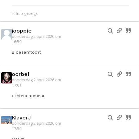
ik heb gezegd
jooppie
donderdag 2 april 2026 om
16:59
Bloesemtocht
oorbel
donderdag 2 april 2026 om
17:01
ochtendhumeur
KlaverJ
donderdag 2 april 2026 om
17:50