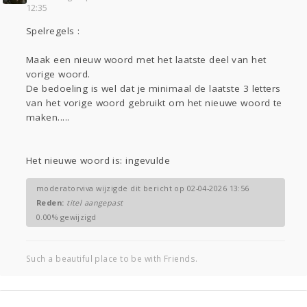
12:35
Gevraagd
Horen
Doen
Zien
Spelregels :
Lezen
Maak een nieuw woord met het laatste deel van het
vorige woord.
De bedoeling is wel dat je minimaal de laatste 3 letters
van het vorige woord gebruikt om het nieuwe woord te
maken.....
Het nieuwe woord is: ingevulde
moderatorviva wijzigde dit bericht op 02-04-2026 13:56
Reden:
titel aangepast
0.00% gewijzigd
Such a beautiful place to be with Friends.