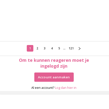
1
2
3
4
5
...
121
Om te kunnen reageren moet je
ingelogd zijn
Account aanmaken
Al een account?
Log dan hier in