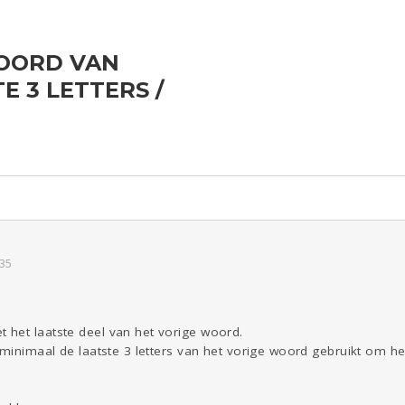
OORD VAN
ld & Recht
Reizen
Seks
Gezondheid
Coronavirus
E 3 LETTERS /
COVID-19
Overig
Kinderen
Digi
Eten
Mode &
Zwanger
Psyche
Beauty
Viva zoekt
Aangeboden
Gevraagd
Horen
Doen
Zien
:35
het laatste deel van het vorige woord.
 minimaal de laatste 3 letters van het vorige woord gebruikt om he