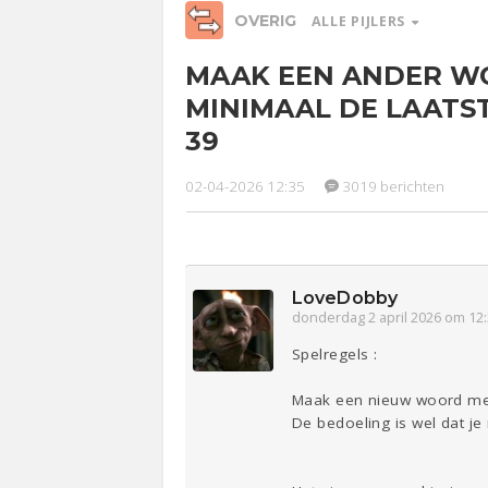
OVERIG
ALLE PIJLERS
MAAK EEN ANDER W
Relaties
Werk &
Ge
MINIMAAL DE LAATST
Studie
39
Entertainment
Lijf & Lijn
02-04-2026 12:35
3019 berichten
Sport
Contact
LoveDobby
donderdag 2 april 2026 om 12
Spelregels :
Maak een nieuw woord met 
De bedoeling is wel dat je