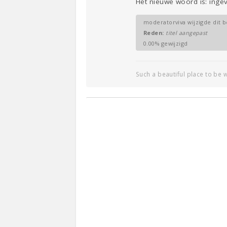
Het nieuwe woord is: inge
moderatorviva wijzigde dit b
Reden:
titel aangepast
0.00% gewijzigd
Such a beautiful place to be w