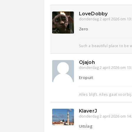
LoveDobby
donderdag 2 april 2026 om 13
Zero
Such a beautiful place to be w
Ojajoh
donderdag 2 april 2026 om 13
Eropuit
Alles blijft. Alles gaat voorbij
KlaverJ
donderdag 2 april 2026 om 14
Uitslag