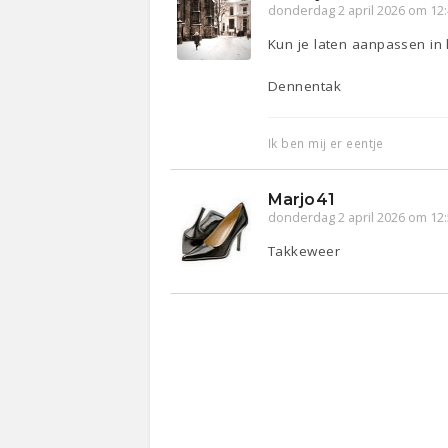
donderdag 2 april 2026 om 12
Kun je laten aanpassen in
Dennentak
Ik ben mij er eentje
Marjo41
donderdag 2 april 2026 om 12
Takkeweer