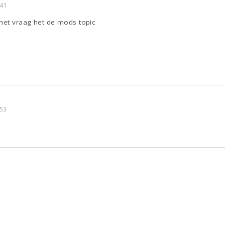
:41
 het vraag het de mods topic
:53