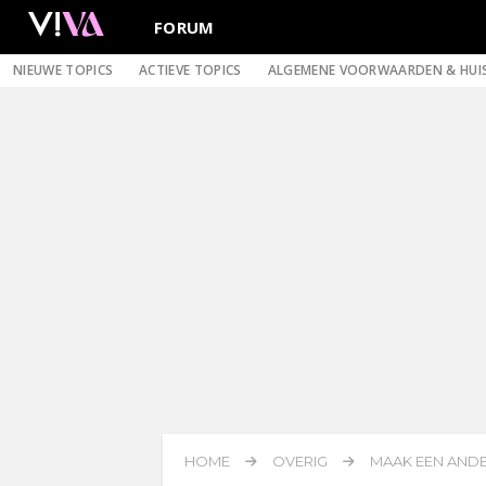
FORUM
NIEUWE TOPICS
ACTIEVE TOPICS
ALGEMENE VOORWAARDEN & HUI
HOME
OVERIG
MAAK EEN ANDE