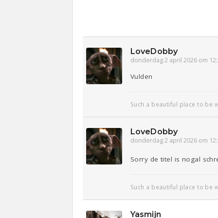
LoveDobby
donderdag 2 april 2026 om 12
Vulden
Such a beautiful place to be w
LoveDobby
donderdag 2 april 2026 om 12
Sorry de titel is nogal sc
Such a beautiful place to be w
Yasmijn