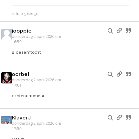
ik heb gezegd
jooppie
donderdag 2 april 2026 om
16:59
Bloesemtocht
oorbel
donderdag 2 april 2026 om
17:01
ochtendhumeur
KlaverJ
donderdag 2 april 2026 om
17:50