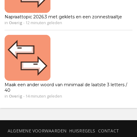
Napraattopic 2026.3 met geklets en een zonnestraaltje
in
Overig
-
12 minuten geleden
Maak een ander woord van minimaal de laatste 3 letters /
40
in
Overig
-
14 minuten geleden
ALGEMENE VOORWAARDEN
HUISREGELS
CONTACT