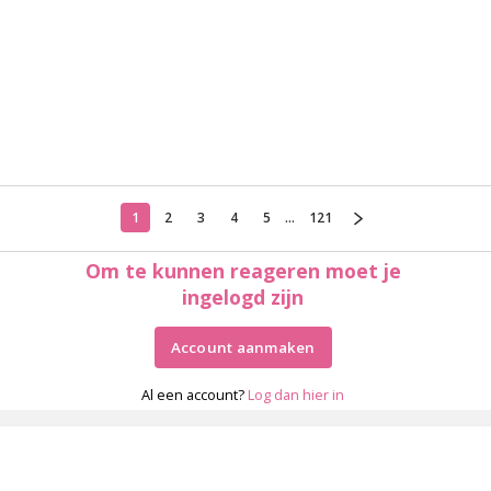
1
2
3
4
5
...
121
Om te kunnen reageren moet je
ingelogd zijn
Account aanmaken
Al een account?
Log dan hier in