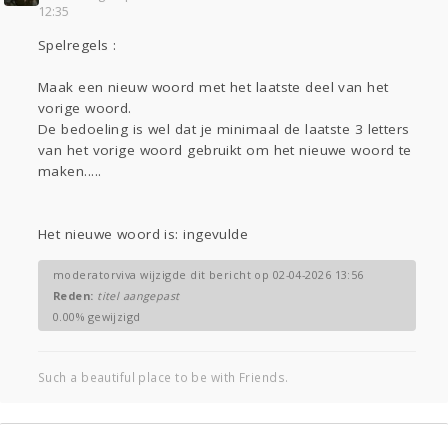
12:35
Gevraagd
Horen
Doen
Zien
Spelregels :
Lezen
Maak een nieuw woord met het laatste deel van het
vorige woord.
De bedoeling is wel dat je minimaal de laatste 3 letters
van het vorige woord gebruikt om het nieuwe woord te
maken.....
Het nieuwe woord is: ingevulde
moderatorviva wijzigde dit bericht op 02-04-2026 13:56
Reden:
titel aangepast
0.00% gewijzigd
Such a beautiful place to be with Friends.