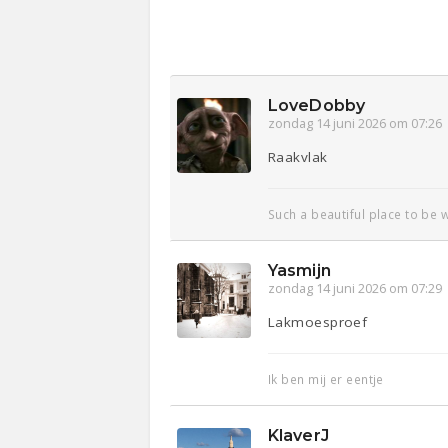
LoveDobby
zondag 14 juni 2026 om 07:26
Raakvlak
Such a beautiful place to be w
Yasmijn
zondag 14 juni 2026 om 07:29
Lakmoesproef
Ik ben mij er eentje
KlaverJ