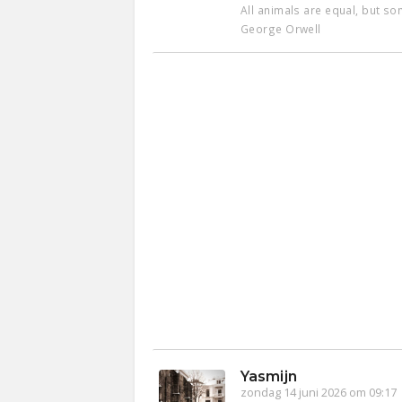
All animals are equal, but s
George Orwell
Yasmijn
zondag 14 juni 2026 om 09:17