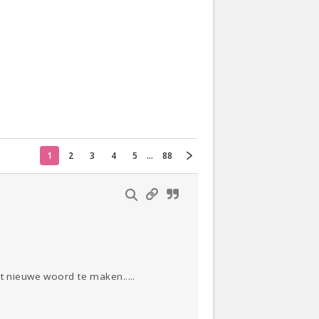
Actueel
Oekraïne
Thuis
Klussen
Lezen
1
2
3
4
5
...
88
t nieuwe woord te maken.....