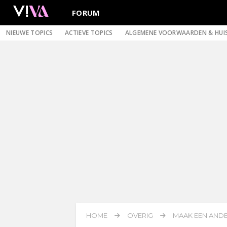
FORUM
NIEUWE TOPICS
ACTIEVE TOPICS
ALGEMENE VOORWAARDEN & HUI
HOME
OVERIG
MAAK EEN ANDE