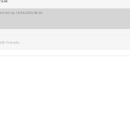
raak
ericht op 14-06-2026 08:26
ith Friends.