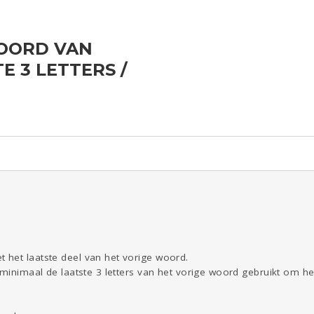
OORD VAN
ld & Recht
Reizen
Seks
Gezondheid
Coronavirus
E 3 LETTERS /
COVID-19
Overig
Kinderen
Digi
Eten
Mode &
Zwanger
Psyche
Beauty
Viva zoekt
Aangeboden
Gevraagd
Horen
Doen
Zien
het laatste deel van het vorige woord.
 minimaal de laatste 3 letters van het vorige woord gebruikt om he