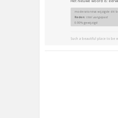
Het nieuwe woord is: eerw
moderatorviva wijzigde dit b
Reden:
titel aangepast
0.00% gewijzigd
Such a beautiful place to be w