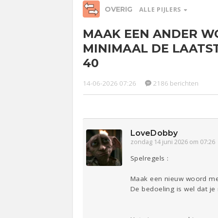
OVERIG
ALLE PIJLERS
MAAK EEN ANDER W
Relaties
Werk &
Ge
MINIMAAL DE LAATST
Studie
40
Entertainment
Lijf & Lijn
14-06-2026 07:26
2186 berichten
Sport
Contact
LoveDobby
zondag 14 juni 2026 om 07:26
Spelregels :
Maak een nieuw woord met 
De bedoeling is wel dat je