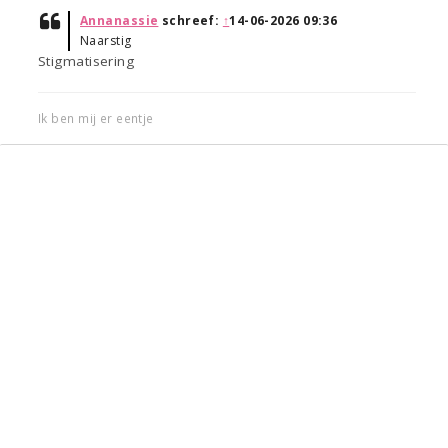
Annanassie
schreef:
↑
14-06-2026 09:36
Naarstig
Stigmatisering
Ik ben mij er eentje