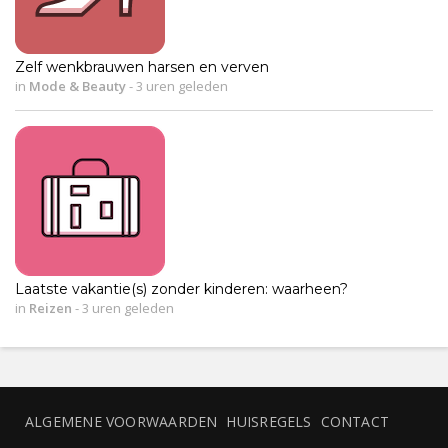
Zelf wenkbrauwen harsen en verven
in
Mode & Beauty
-
3 uren geleden
Laatste vakantie(s) zonder kinderen: waarheen?
in
Reizen
-
3 uren geleden
ALGEMENE VOORWAARDEN
HUISREGELS
CONTACT