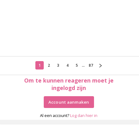
1
2
3
4
5
...
87
Om te kunnen reageren moet je
ingelogd zijn
Account aanmaken
Al een account?
Log dan hier in