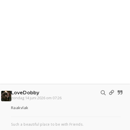
LoveDobby
zondag 14 juni 2026 om 07:26
Raakvlak
Such a beautiful place to be with Friends.