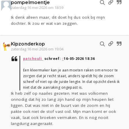
pompelmoentje
zaterdag 16 mei 2026 om 18:59
Ik denk alleen maar, dit doet hij dus ook bij mijn
dochter. Ik zou er wat van zeggen.
Kipzonderkop
zaterdag 16 mei 2026 om 19:04
patchouli_
schreef:
↑
16-05-2026 18:36
Een kleermaker kan je aan moeten raken om ervoor te
zorgen dat je recht staat, anders speldt hij de zoom
scheef of niet op de juiste lengte. In dat opzicht denk ik
niet dat de aanraking ongepast is.
Ik heb zelf op naailes gezeten. Het was volkomen
onnodig dat hij zo lang zijn hand op mijn heupen liet
liggen. Dat was niet in de buurt van de zoom en hij
pakte ook niet de stof vast oid. Mijn man komt er ook
vaak, laat ook broeken vermaken. En is nog nooit
langdurig aangeraakt.