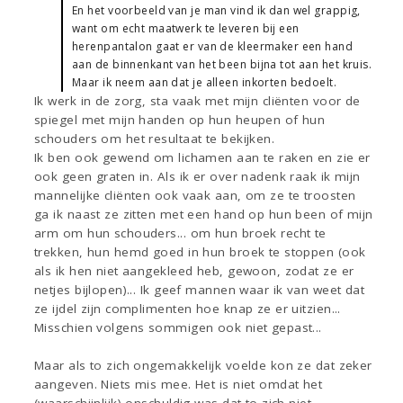
En het voorbeeld van je man vind ik dan wel grappig,
want om echt maatwerk te leveren bij een
herenpantalon gaat er van de kleermaker een hand
aan de binnenkant van het been bijna tot aan het kruis.
Maar ik neem aan dat je alleen inkorten bedoelt.
Ik werk in de zorg, sta vaak met mijn cliënten voor de
spiegel met mijn handen op hun heupen of hun
schouders om het resultaat te bekijken.
Ik ben ook gewend om lichamen aan te raken en zie er
ook geen graten in. Als ik er over nadenk raak ik mijn
mannelijke cliënten ook vaak aan, om ze te troosten
ga ik naast ze zitten met een hand op hun been of mijn
arm om hun schouders... om hun broek recht te
trekken, hun hemd goed in hun broek te stoppen (ook
als ik hen niet aangekleed heb, gewoon, zodat ze er
netjes bijlopen)... Ik geef mannen waar ik van weet dat
ze ijdel zijn complimenten hoe knap ze er uitzien...
Misschien volgens sommigen ook niet gepast...
Maar als to zich ongemakkelijk voelde kon ze dat zeker
aangeven. Niets mis mee. Het is niet omdat het