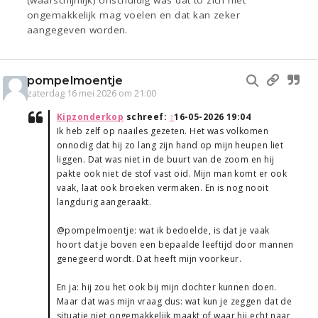
(waarschijnlijk) onschuldig was dat to zich niet
ongemakkelijk mag voelen en dat kan zeker
aangegeven worden.
pompelmoentje
zaterdag 16 mei 2026 om 21:00
Kipzonderkop
schreef:
↑
16-05-2026 19:04
Ik heb zelf op naailes gezeten. Het was volkomen
onnodig dat hij zo lang zijn hand op mijn heupen liet
liggen. Dat was niet in de buurt van de zoom en hij
pakte ook niet de stof vast oid. Mijn man komt er ook
vaak, laat ook broeken vermaken. En is nog nooit
langdurig aangeraakt.
@pompelmoentje: wat ik bedoelde, is dat je vaak
hoort dat je boven een bepaalde leeftijd door mannen
genegeerd wordt. Dat heeft mijn voorkeur.
En ja: hij zou het ook bij mijn dochter kunnen doen.
Maar dat was mijn vraag dus: wat kun je zeggen dat de
situatie niet ongemakkelijk maakt of waar hij echt naar