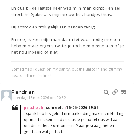
En dus bij de laatste keer was mijn man dichtbij en zei
direct: hé Sjakie… is mijn vrouw hè.. handjes thuis.
Hij schrok en trok gelijk zijn handen terug.
En nee, ik zou mijn man daar niet voor nodig moeten
hebben maar ergens twijfel je toch een beetje aan of je
het nou inbeeld of niet
Sometimes I question my sanity, but the unicorn and gummy
bears tell me I’m fine!
Flandrien
zaterdag 16 mei 2026 om 20:52
patchouli_
schreef:
↑
16-05-2026 19:59
Tsja, ik heb les gehad in maatkleding maken en kleding
op maat maken, en dan raak je je model dus wel aan
om die reden. Positioneren. Maar je vraagt het en
geeft aan wat je doet.