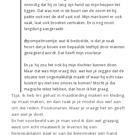
onnodig dat hij zo lang zijn hand op mijn heupen liet
liggen. Dat was niet in de buurt van de zoom en hij
pakte ook niet de stof vast oid. Mijn man komt er ook
vaak, laat ook broeken vermaken. En is nog nooit
langdurig aangeraakt.
@pompelmoentje: wat ik bedoelde, is dat je vaak
hoort dat je boven een bepaalde leeftijd door mannen
genegeerd wordt. Dat heeft mijn voorkeur.
En ja: hij zou het ook bij mijn dochter kunnen doen.
Maar dat was mijn vraag dus: wat kun je zeggen dat de
situatie niet ongemakkelijk maakt of waar hij echt naar
luistert ipv met een smoes te komen? Mocht je die
magische tekst hebben, dan hoor ik het graag.
Tsja, ik heb les gehad in maatkleding maken en kleding
op maat maken, en dan raak je je model dus wel aan
om die reden. Positioneren. Maar je vraagt het en geeft
aan wat je doet.
En het voorbeeld van je man vind ik dan wel grappig,
want om echt maatwerk te leveren bij een
herenpantalon gaat er van de kleermaker een hand