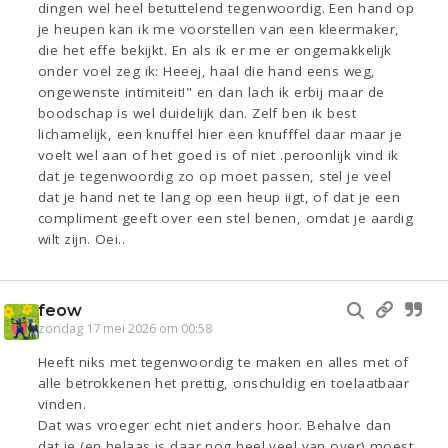
dingen wel heel betuttelend tegenwoordig. Een hand op
je heupen kan ik me voorstellen van een kleermaker,
die het effe bekijkt. En als ik er me er ongemakkelijk
onder voel zeg ik: Heeej, haal die hand eens weg,
ongewenste intimiteit!" en dan lach ik erbij maar de
boodschap is wel duidelijk dan. Zelf ben ik best
lichamelijk, een knuffel hier een knufffel daar maar je
voelt wel aan of het goed is of niet .peroonlijk vind ik
dat je tegenwoordig zo op moet passen, stel je veel
dat je hand net te lang op een heup iigt, of dat je een
compliment geeft over een stel benen, omdat je aardig
wilt zijn. Oei..
feow
zondag 17 mei 2026 om 00:58
Heeft niks met tegenwoordig te maken en alles met of
alle betrokkenen het prettig, onschuldig en toelaatbaar
vinden.
Dat was vroeger echt niet anders hoor. Behalve dan
dat je (en helaas is daar nog heel veel van over) moest