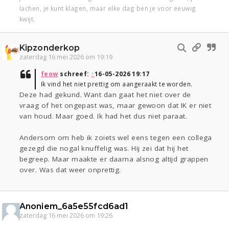
lachen, je kunt klagen, maar elke dag ben je voor eeuwig
kwijt.
Kipzonderkop
zaterdag 16 mei 2026 om 19:19
feow
schreef:
↑
16-05-2026 19:17
Ik vind het niet prettig om aangeraakt te worden.
Deze had gekund. Want dan gaat het niet over de
vraag of het ongepast was, maar gewoon dat IK er niet
van houd. Maar goed. Ik had het dus niet paraat.
Andersom om heb ik zoiets wel eens tegen een collega
gezegd die nogal knuffelig was. Hij zei dat hij het
begreep. Maar maakte er daarna alsnog altijd grappen
over. Was dat weer onprettig.
Anoniem_6a5e55fcd6ad1
zaterdag 16 mei 2026 om 19:26