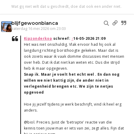
Wat gij niet wilt dat u geschiedt, doe dat ook een ander niet.
blijfgewoonbianca
zaterdag 16 mei 2026 om 23:03
Kipzonderkop
schreef:
↑
16-05-2026 21:09
Het was niet onschuldig. Vlak ervoor had hij ook al
langdurig richting borsthoogte gekeken. Maar dat is
ook zoiets waar ik vaak domme discussies met mensen
over heb. Dat ik dat niet kan weten etc. Dus die strijd
heb ik maar opgegeven.
Snap ik. Maar je voelt het echt wel . En dan nog
willen we niet kattig zijn, de ander niet in
verlegenheid brengen etc. We zijn te netjes
opgevoed
Hoe jij jezelf tijdens je werk beschrijft, vind ik heel erg
anders.
@biol. Precies. Juist de 'betrapte' reactie van die
kennis toen jouw man er iets van zei, zegt alles. Fijn dat