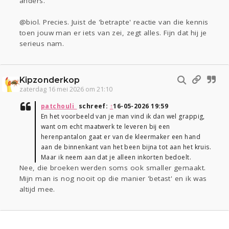
anders.
@biol. Precies. Juist de 'betrapte' reactie van die kennis
toen jouw man er iets van zei, zegt alles. Fijn dat hij je
serieus nam.
Kipzonderkop
zaterdag 16 mei 2026 om 21:10
patchouli_
schreef:
↑
16-05-2026 19:59
En het voorbeeld van je man vind ik dan wel grappig,
want om echt maatwerk te leveren bij een
herenpantalon gaat er van de kleermaker een hand
aan de binnenkant van het been bijna tot aan het kruis.
Maar ik neem aan dat je alleen inkorten bedoelt.
Nee, die broeken werden soms ook smaller gemaakt.
Mijn man is nog nooit op die manier 'betast' en ik was
altijd mee.