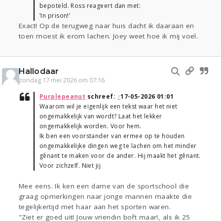
bepoteld. Ross reageert dan met:
‘In prison!’
Exact! Op de terugweg naar huis dacht ik daaraan en
toen moest ik erom lachen. Joey weet hoe ik mij voel.
Hallodaar
zondag 17 mei 2026 om 07:16
Purplepeanut
schreef:
↑
17-05-2026 01:01
Waarom wil je eigenlijk een tekst waar het niet
ongemakkelijk van wordt? Laat het lekker
ongemakkelijk worden. Voor hem.
Ik ben een voorstander van ermee op te houden
ongemakkelijke dingen weg te lachen om het minder
gênant te maken voor de ander. Hij maakt het gênant.
Voor zichzelf. Niet jij
Mee eens. Ik ken een dame van de sportschool die
graag opmerkingen naar jonge mannen maakte die
tegelijkertijd met haar aan het sporten waren.
"Ziet er goed uit! Jouw vriendin boft maar!, als ik 25