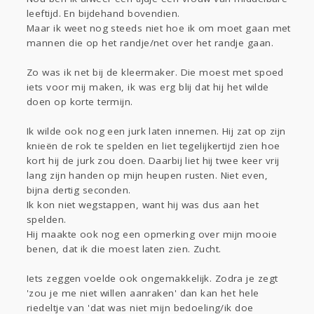
leeftijd. En bijdehand bovendien.
Gevraagd
Horen
Doen
Zien
Maar ik weet nog steeds niet hoe ik om moet gaan met
Lezen
mannen die op het randje/net over het randje gaan.
Zo was ik net bij de kleermaker. Die moest met spoed
iets voor mij maken, ik was erg blij dat hij het wilde
doen op korte termijn.
Ik wilde ook nog een jurk laten innemen. Hij zat op zijn
knieën de rok te spelden en liet tegelijkertijd zien hoe
kort hij de jurk zou doen. Daarbij liet hij twee keer vrij
lang zijn handen op mijn heupen rusten. Niet even,
bijna dertig seconden.
Ik kon niet wegstappen, want hij was dus aan het
spelden.
Hij maakte ook nog een opmerking over mijn mooie
benen, dat ik die moest laten zien. Zucht.
Iets zeggen voelde ook ongemakkelijk. Zodra je zegt
'zou je me niet willen aanraken' dan kan het hele
riedeltje van 'dat was niet mijn bedoeling/ik doe