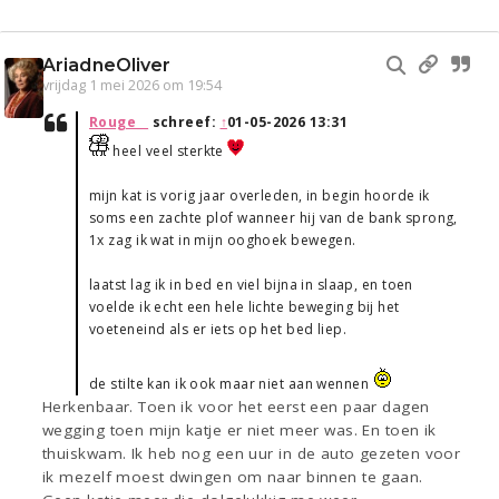
AriadneOliver
vrijdag 1 mei 2026 om 19:54
Rouge__
schreef:
↑
01-05-2026 13:31
heel veel sterkte
mijn kat is vorig jaar overleden, in begin hoorde ik
soms een zachte plof wanneer hij van de bank sprong,
1x zag ik wat in mijn ooghoek bewegen.
laatst lag ik in bed en viel bijna in slaap, en toen
voelde ik echt een hele lichte beweging bij het
voeteneind als er iets op het bed liep.
de stilte kan ik ook maar niet aan wennen
Herkenbaar. Toen ik voor het eerst een paar dagen
wegging toen mijn katje er niet meer was. En toen ik
thuiskwam. Ik heb nog een uur in de auto gezeten voor
ik mezelf moest dwingen om naar binnen te gaan.