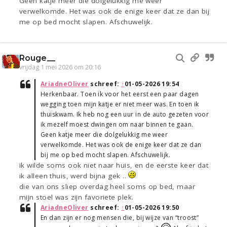
Geen katje meer die dolgelukkig me weer
verwelkomde. Het was ook de enige keer dat ze dan bij
me op bed mocht slapen. Afschuwelijk.
Rouge__
vrijdag 1 mei 2026 om 20:16
AriadneOliver
schreef:
↑
01-05-2026 19:54
Herkenbaar. Toen ik voor het eerst een paar dagen
wegging toen mijn katje er niet meer was. En toen ik
thuiskwam. Ik heb nog een uur in de auto gezeten voor
ik mezelf moest dwingen om naar binnen te gaan.
Geen katje meer die dolgelukkig me weer
verwelkomde. Het was ook de enige keer dat ze dan
bij me op bed mocht slapen. Afschuwelijk.
ik wilde soms ook niet naar huis, en de eerste keer dat
ik alleen thuis, werd bijna gek ..
die van ons sliep overdag heel soms op bed, maar
mijn stoel was zijn favoriete plek.
AriadneOliver
schreef:
↑
01-05-2026 19:50
En dan zijn er nog mensen die, bij wijze van “troost”