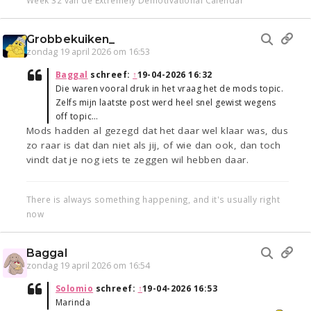
Week 32 van de Extremely Demotivational Calendar
Grobbekuiken_
zondag 19 april 2026 om 16:53
Baggal
schreef:
↑
19-04-2026 16:32
Die waren vooral druk in het vraag het de mods topic.
Zelfs mijn laatste post werd heel snel gewist wegens
off topic…
Mods hadden al gezegd dat het daar wel klaar was, dus
zo raar is dat dan niet als jij, of wie dan ook, dan toch
vindt dat je nog iets te zeggen wil hebben daar.
There is always something happening, and it's usually right
now
Baggal
zondag 19 april 2026 om 16:54
Solomio
schreef:
↑
19-04-2026 16:53
Marinda