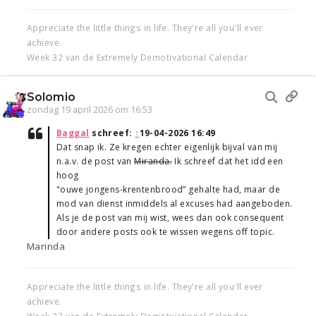
Appreciate the little things in life. They're all you'll ever
achieve.
Week 32 van de Extremely Demotivational Calendar
Solomio
zondag 19 april 2026 om 16:53
Baggal
schreef:
↑
19-04-2026 16:49
Dat snap ik. Ze kregen echter eigenlijk bijval van mij
n.a.v. de post van
Miranda.
Ik schreef dat het idd een
hoog
"ouwe jongens-krentenbrood” gehalte had, maar de
mod van dienst inmiddels al excuses had aangeboden.
Als je de post van mij wist, wees dan ook consequent
door andere posts ook te wissen wegens off topic.
Marinda
Appreciate the little things in life. They're all you'll ever
achieve.