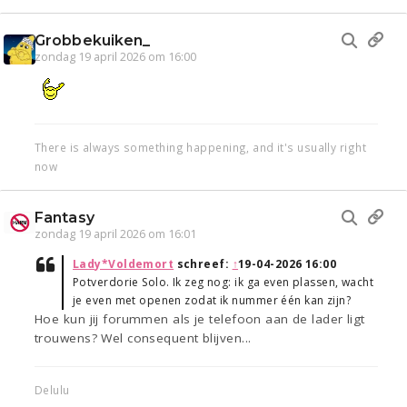
Grobbekuiken_
zondag 19 april 2026 om 16:00
There is always something happening, and it's usually right
now
Fantasy
zondag 19 april 2026 om 16:01
Lady*Voldemort
schreef:
↑
19-04-2026 16:00
Potverdorie Solo. Ik zeg nog: ik ga even plassen, wacht
je even met openen zodat ik nummer één kan zijn?
Hoe kun jij forummen als je telefoon aan de lader ligt
trouwens? Wel consequent blijven...
Delulu