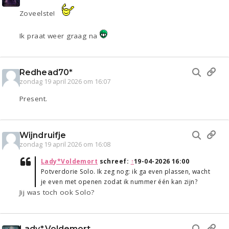
Zoveelste!
Ik praat weer graag na
Redhead70*
zondag 19 april 2026 om 16:07
Present.
Wijndruifje
zondag 19 april 2026 om 16:08
Lady*Voldemort
schreef:
↑
19-04-2026 16:00
Potverdorie Solo. Ik zeg nog: ik ga even plassen, wacht
je even met openen zodat ik nummer één kan zijn?
Jij was toch ook Solo?
Lady*Voldemort