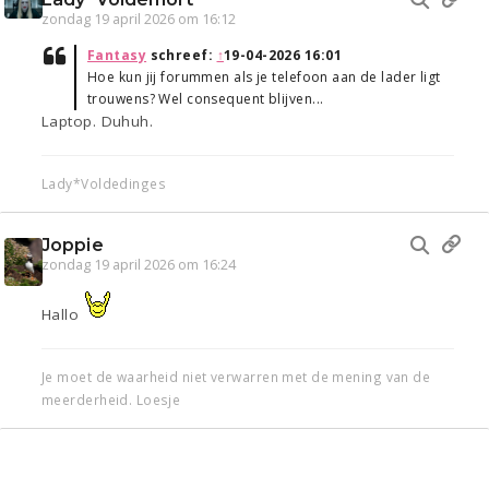
zondag 19 april 2026 om 16:12
Fantasy
schreef:
↑
19-04-2026 16:01
Hoe kun jij forummen als je telefoon aan de lader ligt
trouwens? Wel consequent blijven...
Laptop. Duhuh.
Lady*Voldedinges
Joppie
zondag 19 april 2026 om 16:24
Hallo
Je moet de waarheid niet verwarren met de mening van de
meerderheid. Loesje