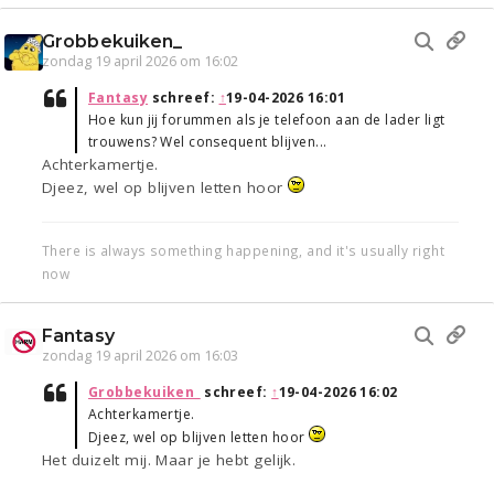
Grobbekuiken_
zondag 19 april 2026 om 16:02
Fantasy
schreef:
↑
19-04-2026 16:01
Hoe kun jij forummen als je telefoon aan de lader ligt
trouwens? Wel consequent blijven...
Achterkamertje.
Djeez, wel op blijven letten hoor
There is always something happening, and it's usually right
now
Fantasy
zondag 19 april 2026 om 16:03
Grobbekuiken_
schreef:
↑
19-04-2026 16:02
Achterkamertje.
Djeez, wel op blijven letten hoor
Het duizelt mij. Maar je hebt gelijk.