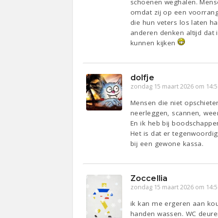
schoenen weghalen. Mensen 
omdat zij op een voorrangs
die hun veters los laten h
anderen denken altijd dat i
kunnen kijken
dolfje
zondag 15 maart 2026 om 14:5
Mensen die niet opschiete
neerleggen, scannen, wee
En ik heb bij boodschapp
Het is dat er tegenwoordig
bij een gewone kassa.
Zoccellia
zondag 15 maart 2026 om 14:5
ik kan me ergeren aan kou
handen wassen. WC deuren