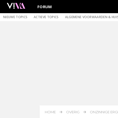
FORUM
NIEUWE TOPICS
ACTIEVE TOPICS
ALGEMENE VOORWAARDEN & HUI
HOME
OVERIG
ONZINNIGE ERG