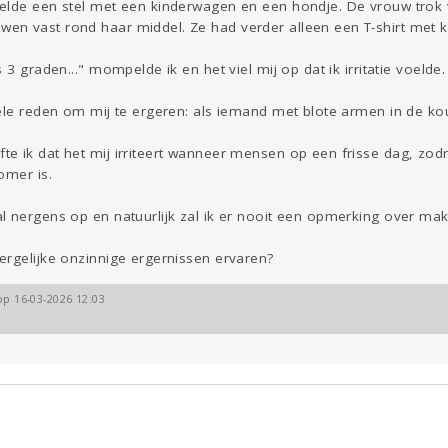
elde een stel met een kinderwagen en een hondje. De vrouw trok v
en vast rond haar middel. Ze had verder alleen een T-shirt met
 3 graden..." mompelde ik en het viel mij op dat ik irritatie voelde.
kele reden om mij te ergeren: als iemand met blote armen in de ko
 ik dat het mij irriteert wanneer mensen op een frisse dag, zodra
omer is.
l nergens op en natuurlijk zal ik er nooit een opmerking over ma
ergelijke onzinnige ergernissen ervaren?
op 16-03-2026 12:03