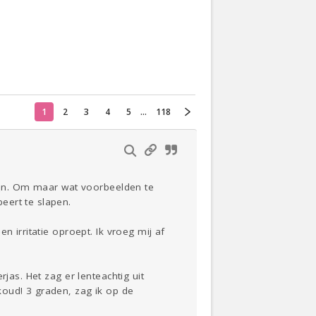
Actueel
Oekraïne
1
2
3
4
5
...
118
Thuis
Klussen
Lezen
zijn. Om maar wat voorbeelden te
eert te slapen.
 irritatie oproept. Ik vroeg mij af
jas. Het zag er lenteachtig uit
koud! 3 graden, zag ik op de