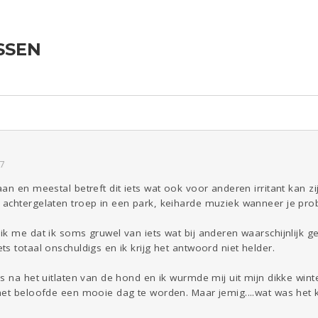
SSEN
ld & Recht
Reizen
Seks
Gezondheid
Coronavirus
COVID-19
Overig
Kinderen
Digi
Eten
Mode &
Zwanger
Psyche
Beauty
Viva zoekt
Aangeboden
Gevraagd
Horen
Doen
Zien
7
an en meestal betreft dit iets wat ook voor anderen irritant kan 
achtergelaten troep in een park, keiharde muziek wanneer je prob
k me dat ik soms gruwel van iets wat bij anderen waarschijnlijk geen
s totaal onschuldigs en ik krijg het antwoord niet helder.
 na het uitlaten van de hond en ik wurmde mij uit mijn dikke winter
het beloofde een mooie dag te worden. Maar jemig....wat was het 