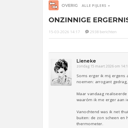
OVERIG
ALLE PIJLERS
ONZINNIGE ERGERNI
Relaties
Werk &
Ge
Studie
15-03-2026 14:17
2938 berichten
Entertainment
Lijf & Lijn
Sport
Contact
Lieneke
zondag 15 maart 2026 om 14:1
Soms erger ik mij ergens a
noemen: arrogant gedrag, 
Maar vandaag realiseerde i
waaróm ik me erger aan iet
Vanochtend was ik net thuis
buiten: de zon scheen en 
thermometer.