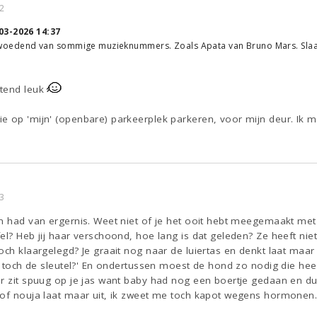
2
03-2026 14:37
ijk woedend van sommige muzieknummers. Zoals Apata van Bruno Mars. Slaat
ttend leuk
e op 'mijn' (openbare) parkeerplek parkeren, voor mijn deur. Ik 
3
rm had van ergernis. Weet niet of je het ooit hebt meegemaakt met
el? Heb jij haar verschoond, hoe lang is dat geleden? Ze heeft nie
och klaargelegd? Je graait nog naar de luiertas en denkt laat maar e
bt toch de sleutel?' En ondertussen moest de hond zo nodig die he
er zit spuug op je jas want baby had nog een boertje gedaan en du
 of nouja laat maar uit, ik zweet me toch kapot wegens hormonen