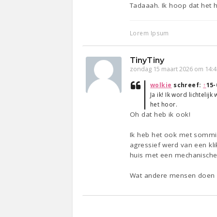
Tadaaah. Ik hoop dat het h
Lorem Ipsum
TinyTiny
zondag 15 maart 2026 om 14:4
wolkie
schreef:
↑
15-
Ja ik! Ik word lichtel
het hoor.
Oh dat heb ik ook!
Ik heb het ook met sommige
agressief werd van een kl
huis met een mechanische v
Wat andere mensen doen (z