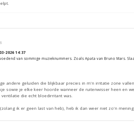
elpt.
6
03-2026 14:37
ijk woedend van sommige muzieknummers. Zoals Apata van Bruno Mars. Slaat
 andere geluiden die blijkbaar precies in m'n irritatie zone valle
ikje sowie je elke keer hoorde wanneer de ruitenwisser heen en 
entilatie die echt bloedirritant was.
olang ik er geen last van heb), heb ik dan weer niet zo'n mening