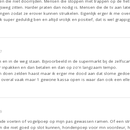
die niet doorrijden. Mensen die stoppen met trappen op de fiets 
weg zitten. Harder praten dan nodig is. Mensen die de tv aan late
angen zodat ze erover kunnen struikelen. Eigenlijk erger ik me over
k super geduldig ben en altijd vrolijk en positief, dat is wel grappi
7
n en in de weg staan. Bijvoorbeeld in de supermarkt bij de zelfsc
r inpakken en dan betalen en dan op zo'n langzaam tempo.
en doen zelden haast maar ik erger me dood aan dat slome gedoe
 overal vaak maar 1 gewone kassa open is waar dan ook een ellenla
9
de voeten of vogelpoep op mijn pas gewassen ramen. Of een straa
 die niet goed op slot kunnen, hondenpoep voor mn voordeur, het