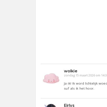
wolkie
zondag 15 maart 2026 om 14:3
Ja ik! Ik word lichtelijk
suf als ik het hoor.
Eirlys