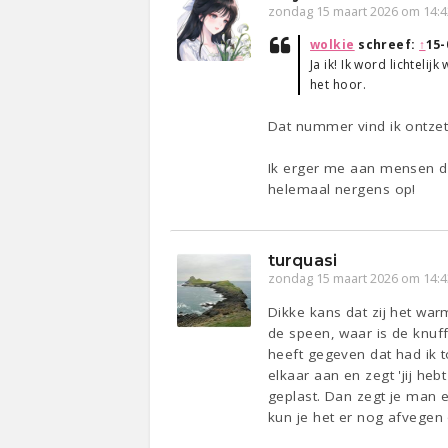
zondag 15 maart 2026 om 14:4
wolkie
schreef:
↑
15-
Ja ik! Ik word lichtel
het hoor.
Dat nummer vind ik ontze
Ik erger me aan mensen di
helemaal nergens op!
turquasi
zondag 15 maart 2026 om 14:4
Dikke kans dat zij het wa
de speen, waar is de knuff
heeft gegeven dat had ik t
elkaar aan en zegt 'jij he
geplast. Dan zegt je man 
kun je het er nog afvegen