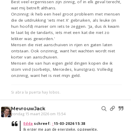
Best veel ergernissen zijn zinnig, of in elk geval terecht,
wat mij betreft althans.
Onzinnig: ik heb een heel groot probleem met mensen
die de uitdrukking 'iets met X' gebruiken, als leuke (in
hun hoofd) manier om iets te zeggen. 'Ja, dus ik kwam
te laat bij de tandarts, iets met een kat die niet zo
lekker was geworden.'
Mensen die niet aanschuiven in rijen en gaten laten
ontstaan. Ook onzinnig, want het wachten wordt niet
korter van aanschuiven.
Mensen die van hun eigen geld dingen kopen die ik
stom vind (sorbetijs, Mercedes, kunstgras). Volledig
onzinnig, want het is niet mijn geld.
Si abra la puerta hay lobos.
MevrouwJack
zondag 15 maart 2026 om 15:54
Edda
schreef:
↑
15-03-2026 15:38
Ik erger me aan de energieke, opgewekte,