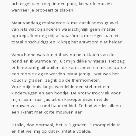
Gevraagd
Horen
Doen
Zien
achtergelaten troep in een park, keiharde muziek
Lezen
wanneer je probeert te slapen.
Maar vandaag realiseerde ik me dat ik soms gruwel
van iets wat bij anderen waarschijnlijk geen irritatie
oproept. Ik vroeg mij af waaróm ik me erger aan iets
totaal onschuldigs en ik krijg het antwoord niet helder.
Vanochtend was ik net thuis na het uitlaten van de
hond en ik wurmde mij uit mijn dikke winterjas. Het zag
er lenteachtig uit buiten: de zon scheen en het beloofde
een mooie dag te worden. Maar jemig....wat was het
koud! 3 graden, zag ik op de thermometer.
Voor mijn huis langs wandelde een stel met een
kinderwagen en een hondje. De vrouw trok vlak voor
mijn raam haar jas uit en knoopte deze met de
mouwen vast rond haar middel. Ze had verder alleen
een T-shirt met korte mouwen aan.
"Hallo, doe normaal, het is 3 graden..." mompelde ik
en het viel mij op dat ik irritatie voelde.