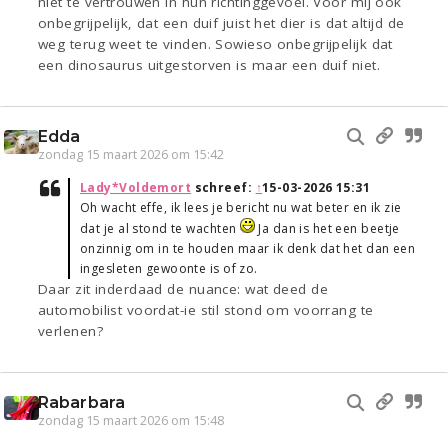
niet te vertrouwen in hun richtinggevoel. Voor mij ook
onbegrijpelijk, dat een duif juist het dier is dat altijd de
weg terug weet te vinden. Sowieso onbegrijpelijk dat
een dinosaurus uitgestorven is maar een duif niet.
Edda
zondag 15 maart 2026 om 15:42
Lady*Voldemort
schreef:
↑
15-03-2026 15:31
Oh wacht effe, ik lees je bericht nu wat beter en ik zie
dat je al stond te wachten
Ja dan is het een beetje
onzinnig om in te houden maar ik denk dat het dan een
ingesleten gewoonte is of zo.
Daar zit inderdaad de nuance: wat deed de
automobilist voordat-ie stil stond om voorrang te
verlenen?
Rabarbara
zondag 15 maart 2026 om 15:48