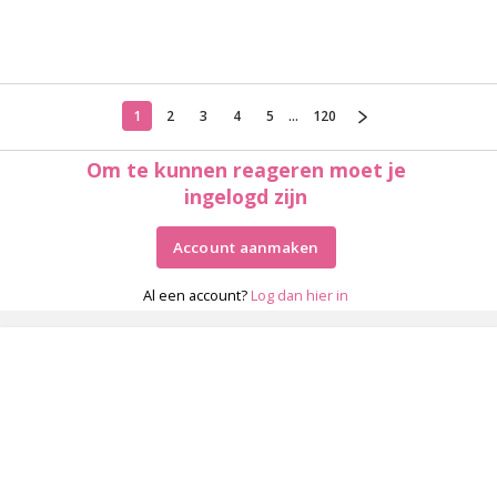
1
2
3
4
5
...
120
Om te kunnen reageren moet je
ingelogd zijn
Account aanmaken
Al een account?
Log dan hier in