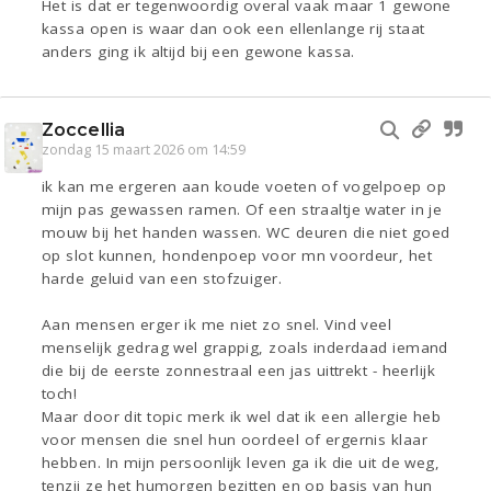
Het is dat er tegenwoordig overal vaak maar 1 gewone
kassa open is waar dan ook een ellenlange rij staat
anders ging ik altijd bij een gewone kassa.
Zoccellia
zondag 15 maart 2026 om 14:59
ik kan me ergeren aan koude voeten of vogelpoep op
mijn pas gewassen ramen. Of een straaltje water in je
mouw bij het handen wassen. WC deuren die niet goed
op slot kunnen, hondenpoep voor mn voordeur, het
harde geluid van een stofzuiger.
Aan mensen erger ik me niet zo snel. Vind veel
menselijk gedrag wel grappig, zoals inderdaad iemand
die bij de eerste zonnestraal een jas uittrekt - heerlijk
toch!
Maar door dit topic merk ik wel dat ik een allergie heb
voor mensen die snel hun oordeel of ergernis klaar
hebben. In mijn persoonlijk leven ga ik die uit de weg,
tenzij ze het humorgen bezitten en op basis van hun