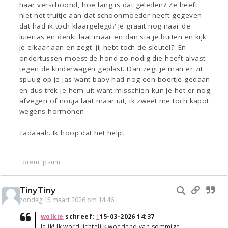
haar verschoond, hoe lang is dat geleden? Ze heeft
niet het truitje aan dat schoonmoeder heeft gegeven
dat had ik toch klaargelegd? Je graait nog naar de
luiertas en denkt laat maar en dan sta je buiten en kijk
je elkaar aan en zegt 'jij hebt toch de sleutel?' En
ondertussen moest de hond zo nodig die heeft alvast
tegen de kinderwagen geplast. Dan zegt je man er zit
spuug op je jas want baby had nog een boertje gedaan
en dus trek je hem uit want misschien kun je het er nog
afvegen of nouja laat maar uit, ik zweet me toch kapot
wegens hormonen.
Tadaaah. Ik hoop dat het helpt.
Lorem Ipsum
TinyTiny
zondag 15 maart 2026 om 14:46
wolkie
schreef:
↑
15-03-2026 14:37
Ja ik! Ik word lichtelijk woedend van sommige