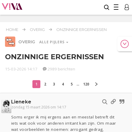
HOME
OVERIG
ONZINNIGE ERGERNISSEN
OVERIG
ALLE PIJLERS
ONZINNIGE ERGERNISSEN
15-03-2026 14:17
2989 berichten
Relaties
Werk & Studie
Geld & Recht
Reizen
Seks
Gezondheid
Coronavirus
COVID-19
1
2
3
4
5
...
120
Overig
Lieneke
Actueel
Oekraïne
Entertainment
Lijf & Lijn
zondag 15 maart 2026 om 14:17
Kinderen
Digi
Eten
Mode & Beauty
Soms erger ik mij ergens aan en meestal betreft dit
Zwanger
Psyche
Thuis
Klussen
iets wat ook voor anderen irritant kan zijn. Om maar
Sport
Contact
Viva zoekt
Aangeboden
wat voorbeelden te noemen: arrogant gedrag,