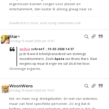
ergernissen kunnen zorgen voor plezier en
entertainment, dan luister ik alsnog graag naar ze.
Daadkracht is mooi, even rustig ademhalen ook
Star⁴
zondag 15 maart 2026 om 15:01
wolkie
schreef:
↑
15-03-2026 14:37
Ja ik! Ik word lichtelijk woedend van sommige
muzieknummers. Zoals
Apata
van Bruno Mars. Slaat
nergens op maar ik erger me suf als ik het hoor.
Onzinnige ergernis.
WoonWens
zondag 15 maart 2026 om 15:01
Eet- en meer nog: drinkgeluiden. En niet van iedereen,
maar van heel specifieke personen. Zo erg dat ik
heftige agressie voel opkomen. Het gekste is dat als