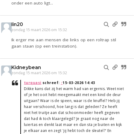
onder een auto ligt...
lin20
zondag 15 maart 2026 om 15:32
Ik erger me aan mensen die links op een roltrap stil
gaan staan (op een treinstation).
Kidneybean
zondag 15 maart 2026 om 15:32
turquasi
schreef:
↑
15-03-2026 14:43
Dikke kans dat zij het warm had van ergernis. Weet niet
of je het ooit hebt meegemaakt met een kind de deur
uitgaan? Waar is de speen, waar is de knuffel? Heb jij
haar verschoond, hoe lang is dat geleden? Ze heeft
niet het truitje aan dat schoonmoeder heeft gegeven
dat had ik toch klaargelegd? Je graait nog naar de
luiertas en denkt laat maar en dan sta je buiten en kijk
je elkaar aan en zegt 'jij hebt toch de sleutel?' En