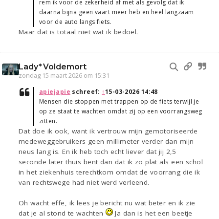
rem ik voor de zekerheid af met als gevolg dat ik
daarna bijna geen vaart meer heb en heel langzaam
voor de auto langs fiets.
Maar dat is totaal niet wat ik bedoel.
Lady*Voldemort
zondag 15 maart 2026 om 15:31
apiejapie
schreef:
↑
15-03-2026 14:48
Mensen die stoppen met trappen op de fiets terwijl je
op ze staat te wachten omdat zij op een voorrangsweg
zitten.
Dat doe ik ook, want ik vertrouw mijn gemotoriseerde
medeweggebruikers geen millimeter verder dan mijn
neus lang is. En ik heb toch echt liever dat jij 2,5
seconde later thuis bent dan dat ik zo plat als een schol
in het ziekenhuis terechtkom omdat de voorrang die ik
van rechtswege had niet werd verleend.
Oh wacht effe, ik lees je bericht nu wat beter en ik zie
dat je al stond te wachten
Ja dan is het een beetje