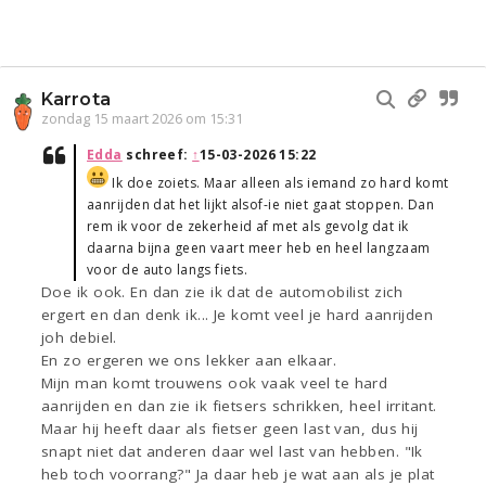
Karrota
zondag 15 maart 2026 om 15:31
Edda
schreef:
↑
15-03-2026 15:22
Ik doe zoiets. Maar alleen als iemand zo hard komt
aanrijden dat het lijkt alsof-ie niet gaat stoppen. Dan
rem ik voor de zekerheid af met als gevolg dat ik
daarna bijna geen vaart meer heb en heel langzaam
voor de auto langs fiets.
Doe ik ook. En dan zie ik dat de automobilist zich
ergert en dan denk ik... Je komt veel je hard aanrijden
joh debiel.
En zo ergeren we ons lekker aan elkaar.
Mijn man komt trouwens ook vaak veel te hard
aanrijden en dan zie ik fietsers schrikken, heel irritant.
Maar hij heeft daar als fietser geen last van, dus hij
snapt niet dat anderen daar wel last van hebben. "Ik
heb toch voorrang?" Ja daar heb je wat aan als je plat