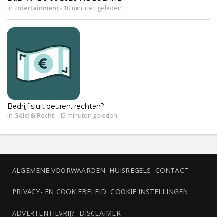
in
Entertainment
-
10 minuten geleden
Bedrijf sluit deuren, rechten?
in
Geld & Recht
-
15 minuten geleden
ALGEMENE VOORWAARDEN
HUISREGELS
CONTACT
PRIVACY- EN COOKIEBELEID
COOKIE INSTELLINGEN
ADVERTENTIEVRIJ?
DISCLAIMER