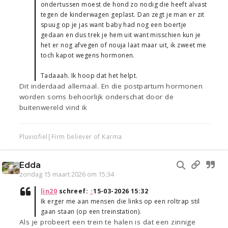
ondertussen moest de hond zo nodig die heeft alvast
tegen de kinderwagen geplast. Dan zegt je man er zit
spuug op je jas want baby had nog een boertje
gedaan en dus trek je hem uit want misschien kun je
het er nog afvegen of nouja laat maar uit, ik zweet me
toch kapot wegens hormonen.
Tadaaah. Ik hoop dat het helpt.
Dit inderdaad allemaal. En die postpartum hormonen
worden soms behoorlijk onderschat door de
buitenwereld vind ik
Pluviofiel|Firm believer of Karma
Edda
zondag 15 maart 2026 om 15:34
lin20
schreef:
↑
15-03-2026 15:32
Ik erger me aan mensen die links op een roltrap stil
gaan staan (op een treinstation).
Als je probeert een trein te halen is dat een zinnige