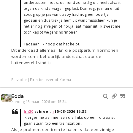
ondertussen moest de hond zo nodig die heeft alvast
tegen de kinderwagen geplast. Dan zegt je man er zit
spuug op je jas want baby had nog een boertje
gedaan en dus trek je hem uit want misschien kun je
het er nog afvegen of nouja laat maar uit, ik zweet me
toch kapot wegens hormonen.
Tadaaah. Ik hoop dat het helpt.
Dit inderdaad allemaal. En die postpartum hormonen
worden soms behoorlijk onderschat door de
buitenwereld vind ik
Pluviofiel|Firm believer of Karma
Edda
zondag 15 maart 2026 om 15:34
lin20
schreef:
↑
15-03-2026 15:32
Ik erger me aan mensen die links op een roltrap stil
gaan staan (op een treinstation).
Als je probeert een trein te halen is dat een zinnige