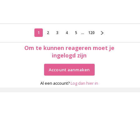
1
2
3
4
5
...
120
Om te kunnen reageren moet je
ingelogd zijn
Account aanmaken
Al een account?
Log dan hier in