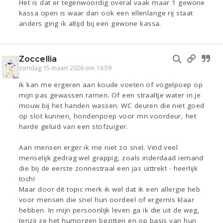
Het is dat er tegenwoordig overal vaak maar 1 gewone
kassa open is waar dan ook een ellenlange rij staat
anders ging ik altijd bij een gewone kassa.
Zoccellia
zondag 15 maart 2026 om 14:59
ik kan me ergeren aan koude voeten of vogelpoep op
mijn pas gewassen ramen. Of een straaltje water in je
mouw bij het handen wassen. WC deuren die niet goed
op slot kunnen, hondenpoep voor mn voordeur, het
harde geluid van een stofzuiger.
Aan mensen erger ik me niet zo snel. Vind veel
menselijk gedrag wel grappig, zoals inderdaad iemand
die bij de eerste zonnestraal een jas uittrekt - heerlijk
toch!
Maar door dit topic merk ik wel dat ik een allergie heb
voor mensen die snel hun oordeel of ergernis klaar
hebben. In mijn persoonlijk leven ga ik die uit de weg,
tenzij ze het humorgen bezitten en op basis van hun