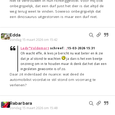
niet te vertrouwen in hun richtinggevoel. Voor mij ook
onbegrijpelijk, dat een duif juist het dier is dat altijd de
weg terug weet te vinden. Sowieso onbegrijpelijk dat
een dinosaurus uitgestorven is maar een duif niet.
Edda
zondag 15 maart 2026 om 15:42
Lady*Voldemort
schreef:
↑
15-03-2026 15:31
Oh wacht effe, ik lees je bericht nu wat beter en ik zie
dat je al stond te wachten
Ja dan is het een beetje
onzinnig om in te houden maar ik denk dat het dan een
ingesleten gewoonte is of zo.
Daar zit inderdaad de nuance: wat deed de
automobilist voordat-ie stil stond om voorrang te
verlenen?
Rabarbara
zondag 15 maart 2026 om 15:48