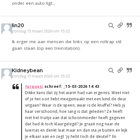
onder een auto ligt...
lin20
zondag 15 maart 2026 om 15:32
Ik erger me aan mensen die links op een roltrap stil
gaan staan (op een treinstation).
Kidneybean
zondag 15 maart 2026 om 15:32
turquasi
schreef:
↑
15-03-2026 14:43
Dikke kans dat zij het warm had van ergernis. Weet niet
of je het ooit hebt meegemaakt met een kind de deur
uitgaan? Waar is de speen, waar is de knuffel? Heb jij
haar verschoond, hoe lang is dat geleden? Ze heeft
niet het truitje aan dat schoonmoeder heeft gegeven
dat had ik toch klaargelegd? Je graait nog naar de
luiertas en denkt laat maar en dan sta je buiten en kijk
je elkaar aan en zegt 'jij hebt toch de sleutel?' En