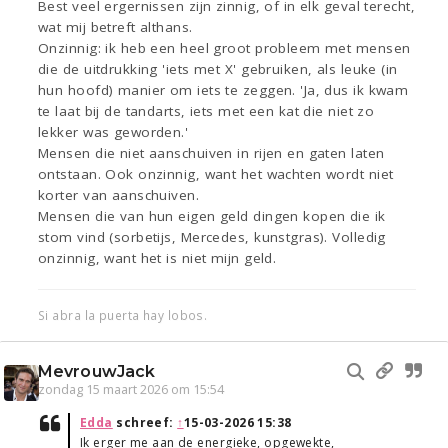
Best veel ergernissen zijn zinnig, of in elk geval terecht,
wat mij betreft althans.
Onzinnig: ik heb een heel groot probleem met mensen
die de uitdrukking 'iets met X' gebruiken, als leuke (in
hun hoofd) manier om iets te zeggen. 'Ja, dus ik kwam
te laat bij de tandarts, iets met een kat die niet zo
lekker was geworden.'
Mensen die niet aanschuiven in rijen en gaten laten
ontstaan. Ook onzinnig, want het wachten wordt niet
korter van aanschuiven.
Mensen die van hun eigen geld dingen kopen die ik
stom vind (sorbetijs, Mercedes, kunstgras). Volledig
onzinnig, want het is niet mijn geld.
Si abra la puerta hay lobos.
MevrouwJack
zondag 15 maart 2026 om 15:54
Edda
schreef:
↑
15-03-2026 15:38
Ik erger me aan de energieke, opgewekte,