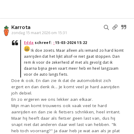
Karrota
zondag 15 maart 2026 om 15:31
Edda
schreef:
↑
15-03-2026 15:22
Ik doe zoiets. Maar alleen als iemand zo hard komt
aanrijden dat het lijkt alsof-ie niet gaat stoppen. Dan
rem ik voor de zekerheid af met als gevolg dat ik
daarna bijna geen vaart meer heb en heel langzaam
voor de auto langs fiets.
Doe ik ook. En dan zie ik dat de automobilist zich
ergert en dan denk ik... Je komt veel je hard aanrijden
joh debiel.
En zo ergeren we ons lekker aan elkaar.
Mijn man komt trouwens ook vaak veel te hard
aanrijden en dan zie ik fietsers schrikken, heel irritant.
Maar hij heeft daar als fietser geen last van, dus hij
snapt niet dat anderen daar wel last van hebben. "Ik
heb toch voorrang?" Ja daar heb je wat aan als je plat