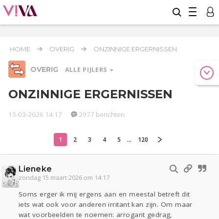
HOME
OVERIG
ONZINNIGE ERGERNISSEN
OVERIG
ALLE PIJLERS
ONZINNIGE ERGERNISSEN
15-03-2026 14:17
2977 berichten
Relaties
Werk & Studie
Geld & Recht
Reizen
Seks
Gezondheid
Coronavirus
COVID-19
1
2
3
4
5
...
120
Overig
Lieneke
Actueel
Oekraïne
Entertainment
Lijf & Lijn
zondag 15 maart 2026 om 14:17
Kinderen
Digi
Eten
Mode & Beauty
Soms erger ik mij ergens aan en meestal betreft dit
Zwanger
Psyche
Thuis
Klussen
iets wat ook voor anderen irritant kan zijn. Om maar
Sport
Contact
Viva zoekt
Aangeboden
wat voorbeelden te noemen: arrogant gedrag,