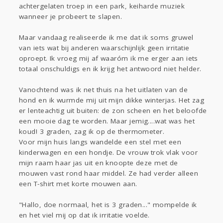
Gevraagd
Horen
Doen
Zien
achtergelaten troep in een park, keiharde muziek
Lezen
wanneer je probeert te slapen.
Maar vandaag realiseerde ik me dat ik soms gruwel
van iets wat bij anderen waarschijnlijk geen irritatie
oproept. Ik vroeg mij af waaróm ik me erger aan iets
totaal onschuldigs en ik krijg het antwoord niet helder.
Vanochtend was ik net thuis na het uitlaten van de
hond en ik wurmde mij uit mijn dikke winterjas. Het zag
er lenteachtig uit buiten: de zon scheen en het beloofde
een mooie dag te worden. Maar jemig....wat was het
koud! 3 graden, zag ik op de thermometer.
Voor mijn huis langs wandelde een stel met een
kinderwagen en een hondje. De vrouw trok vlak voor
mijn raam haar jas uit en knoopte deze met de
mouwen vast rond haar middel. Ze had verder alleen
een T-shirt met korte mouwen aan.
"Hallo, doe normaal, het is 3 graden..." mompelde ik
en het viel mij op dat ik irritatie voelde.