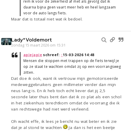
rem ik voor de zekerheid af met als gevolg dat ik
daarna bijna geen vaart meer heb en heel langzaam
voor de auto langs fiets.
Maar dat is totaal niet wat ik bedoel.
Lady*Voldemort
zondag 15 maart 2026 om 15:31
apiejapie
schreef:
↑
15-03-2026 14:48
Mensen die stoppen met trappen op de fiets terwijl je
op ze staat te wachten omdat zij op een voorrangsweg
zitten.
Dat doe ik ook, want ik vertrouw mijn gemotoriseerde
medeweggebruikers geen millimeter verder dan mijn
neus lang is. En ik heb toch echt liever dat jij 2,5
seconde later thuis bent dan dat ik zo plat als een schol
in het ziekenhuis terechtkom omdat de voorrang die ik
van rechtswege had niet werd verleend.
Oh wacht effe, ik lees je bericht nu wat beter en ik zie
dat je al stond te wachten
Ja dan is het een beetje