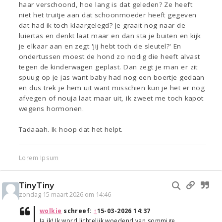
haar verschoond, hoe lang is dat geleden? Ze heeft
niet het truitje aan dat schoonmoeder heeft gegeven
dat had ik toch klaargelegd? Je graait nog naar de
luiertas en denkt laat maar en dan sta je buiten en kijk
je elkaar aan en zegt 'jij hebt toch de sleutel?' En
ondertussen moest de hond zo nodig die heeft alvast
tegen de kinderwagen geplast. Dan zegt je man er zit
spuug op je jas want baby had nog een boertje gedaan
en dus trek je hem uit want misschien kun je het er nog
afvegen of nouja laat maar uit, ik zweet me toch kapot
wegens hormonen.
Tadaaah. Ik hoop dat het helpt.
Lorem Ipsum
TinyTiny
zondag 15 maart 2026 om 14:46
wolkie
schreef:
↑
15-03-2026 14:37
Ja ik! Ik word lichtelijk woedend van sommige