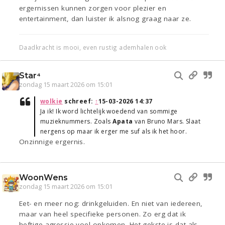
ergernissen kunnen zorgen voor plezier en
entertainment, dan luister ik alsnog graag naar ze.
Daadkracht is mooi, even rustig ademhalen ook
Star⁴
zondag 15 maart 2026 om 15:01
wolkie
schreef:
↑
15-03-2026 14:37
Ja ik! Ik word lichtelijk woedend van sommige
muzieknummers. Zoals
Apata
van Bruno Mars. Slaat
nergens op maar ik erger me suf als ik het hoor.
Onzinnige ergernis.
WoonWens
zondag 15 maart 2026 om 15:01
Eet- en meer nog: drinkgeluiden. En niet van iedereen,
maar van heel specifieke personen. Zo erg dat ik
heftige agressie voel opkomen. Het gekste is dat als