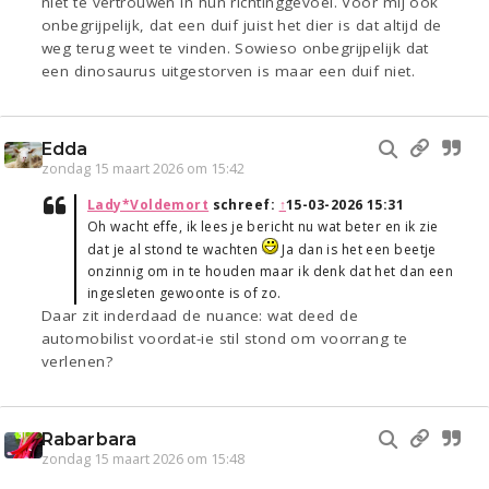
niet te vertrouwen in hun richtinggevoel. Voor mij ook
onbegrijpelijk, dat een duif juist het dier is dat altijd de
weg terug weet te vinden. Sowieso onbegrijpelijk dat
een dinosaurus uitgestorven is maar een duif niet.
Edda
zondag 15 maart 2026 om 15:42
Lady*Voldemort
schreef:
↑
15-03-2026 15:31
Oh wacht effe, ik lees je bericht nu wat beter en ik zie
dat je al stond te wachten
Ja dan is het een beetje
onzinnig om in te houden maar ik denk dat het dan een
ingesleten gewoonte is of zo.
Daar zit inderdaad de nuance: wat deed de
automobilist voordat-ie stil stond om voorrang te
verlenen?
Rabarbara
zondag 15 maart 2026 om 15:48