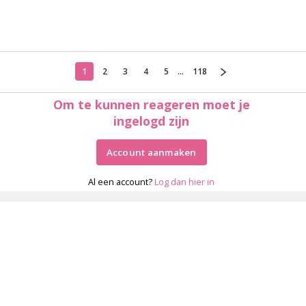
1
2
3
4
5
...
118
Om te kunnen reageren moet je
ingelogd zijn
Account aanmaken
Al een account?
Log dan hier in