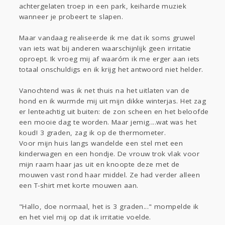
Gevraagd
Horen
Doen
Zien
achtergelaten troep in een park, keiharde muziek
Lezen
wanneer je probeert te slapen.
Maar vandaag realiseerde ik me dat ik soms gruwel
van iets wat bij anderen waarschijnlijk geen irritatie
oproept. Ik vroeg mij af waaróm ik me erger aan iets
totaal onschuldigs en ik krijg het antwoord niet helder.
Vanochtend was ik net thuis na het uitlaten van de
hond en ik wurmde mij uit mijn dikke winterjas. Het zag
er lenteachtig uit buiten: de zon scheen en het beloofde
een mooie dag te worden. Maar jemig....wat was het
koud! 3 graden, zag ik op de thermometer.
Voor mijn huis langs wandelde een stel met een
kinderwagen en een hondje. De vrouw trok vlak voor
mijn raam haar jas uit en knoopte deze met de
mouwen vast rond haar middel. Ze had verder alleen
een T-shirt met korte mouwen aan.
"Hallo, doe normaal, het is 3 graden..." mompelde ik
en het viel mij op dat ik irritatie voelde.