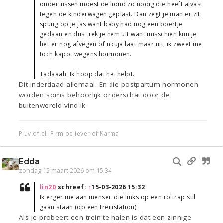
ondertussen moest de hond zo nodig die heeft alvast
tegen de kinderwagen geplast. Dan zegt je man er zit
spuug op je jas want baby had nog een boertje
gedaan en dus trek je hem uit want misschien kun je
het er nog afvegen of nouja laat maar uit, ik zweet me
toch kapot wegens hormonen.
Tadaaah. Ik hoop dat het helpt.
Dit inderdaad allemaal. En die postpartum hormonen
worden soms behoorlijk onderschat door de
buitenwereld vind ik
Pluviofiel|Firm believer of Karma
Edda
zondag 15 maart 2026 om 15:34
lin20
schreef:
↑
15-03-2026 15:32
Ik erger me aan mensen die links op een roltrap stil
gaan staan (op een treinstation).
Als je probeert een trein te halen is dat een zinnige