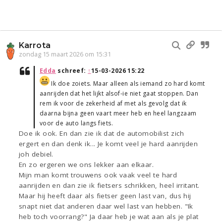
Karrota
zondag 15 maart 2026 om 15:31
Edda
schreef:
↑
15-03-2026 15:22
Ik doe zoiets. Maar alleen als iemand zo hard komt
aanrijden dat het lijkt alsof-ie niet gaat stoppen. Dan
rem ik voor de zekerheid af met als gevolg dat ik
daarna bijna geen vaart meer heb en heel langzaam
voor de auto langs fiets.
Doe ik ook. En dan zie ik dat de automobilist zich
ergert en dan denk ik... Je komt veel je hard aanrijden
joh debiel.
En zo ergeren we ons lekker aan elkaar.
Mijn man komt trouwens ook vaak veel te hard
aanrijden en dan zie ik fietsers schrikken, heel irritant.
Maar hij heeft daar als fietser geen last van, dus hij
snapt niet dat anderen daar wel last van hebben. "Ik
heb toch voorrang?" Ja daar heb je wat aan als je plat