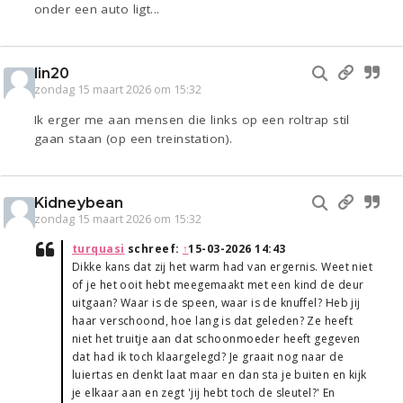
onder een auto ligt...
lin20
zondag 15 maart 2026 om 15:32
Ik erger me aan mensen die links op een roltrap stil
gaan staan (op een treinstation).
Kidneybean
zondag 15 maart 2026 om 15:32
turquasi
schreef:
↑
15-03-2026 14:43
Dikke kans dat zij het warm had van ergernis. Weet niet
of je het ooit hebt meegemaakt met een kind de deur
uitgaan? Waar is de speen, waar is de knuffel? Heb jij
haar verschoond, hoe lang is dat geleden? Ze heeft
niet het truitje aan dat schoonmoeder heeft gegeven
dat had ik toch klaargelegd? Je graait nog naar de
luiertas en denkt laat maar en dan sta je buiten en kijk
je elkaar aan en zegt 'jij hebt toch de sleutel?' En