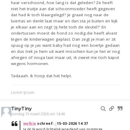
haar verschoond, hoe lang is dat geleden? Ze heeft
niet het truitje aan dat schoonmoeder heeft gegeven
dat had ik toch klaargelegd? Je graait nog naar de
luiertas en denkt laat maar en dan sta je buiten en kijk
je elkaar aan en zegt 'jij hebt toch de sleutel?' En
ondertussen moest de hond zo nodig die heeft alvast
tegen de kinderwagen geplast. Dan zegt je man er zit
spuug op je jas want baby had nog een boertje gedaan
en dus trek je hem uit want misschien kun je het er nog
afvegen of nouja laat maar uit, ik zweet me toch kapot
wegens hormonen.
Tadaaah. Ik hoop dat het helpt.
Lorem Ipsum
TinyTiny
zondag 15 maart 2026 om 14:46
wolkie
schreef:
↑
15-03-2026 14:37
Ja ik! Ik word lichtelijk woedend van sommige