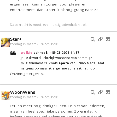
ergernissen kunnen zorgen voor plezier en
entertainment, dan luister ik alsnog graag naar ze.
Daadkracht is mooi, even rustig ademhalen ook
Star⁴
zondag 15 maart 2026 om 15:01
wolkie
schreef:
↑
15-03-2026 14:37
Ja ik! Ik word lichtelijk woedend van sommige
muzieknummers. Zoals
Apata
van Bruno Mars. Slaat
nergens op maar ik erger me suf als ik het hoor.
Onzinnige ergernis.
WoonWens
zondag 15 maart 2026 om 15:01
Eet- en meer nog: drinkgeluiden. En niet van iedereen,
maar van heel specifieke personen. Zo erg dat ik
heftige agressie voel opkomen. Het gekste is dat als