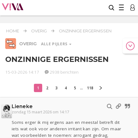
HOME
OVERIG
ONZINNIGE ERGERNISSEN
OVERIG
ALLE PIJLERS
ONZINNIGE ERGERNISSEN
15-03-2026 14:17
2938 berichten
Relaties
Werk & Studie
Geld & Recht
Reizen
Seks
Gezondheid
Coronavirus
COVID-19
1
2
3
4
5
...
118
Overig
Lieneke
Actueel
Oekraïne
Entertainment
Lijf & Lijn
zondag 15 maart 2026 om 14:17
Kinderen
Digi
Eten
Mode & Beauty
Soms erger ik mij ergens aan en meestal betreft dit
Zwanger
Psyche
Thuis
Klussen
iets wat ook voor anderen irritant kan zijn. Om maar
Sport
Contact
Viva zoekt
Aangeboden
wat voorbeelden te noemen: arrogant gedrag,