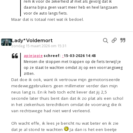
rem ik voor de zekerheid af met als gevolg dat ik
daarna bijna geen vaart meer heb en heel langzaam
voor de auto langs fiets.
Maar dat is totaal niet wat ik bedoel.
Lady*Voldemort
zondag 15 maart 2026 om 15:31
apiejapie
schreef:
↑
15-03-2026 14:48
Mensen die stoppen met trappen op de fiets terwijl je
op ze staat te wachten omdat zij op een voorrangsweg
zitten.
Dat doe ik ook, want ik vertrouw mijn gemotoriseerde
medeweggebruikers geen millimeter verder dan mijn
neus lang is. En ik heb toch echt liever dat jij 2,5
seconde later thuis bent dan dat ik zo plat als een schol
in het ziekenhuis terechtkom omdat de voorrang die ik
van rechtswege had niet werd verleend.
Oh wacht effe, ik lees je bericht nu wat beter en ik zie
dat je al stond te wachten
Ja dan is het een beetje