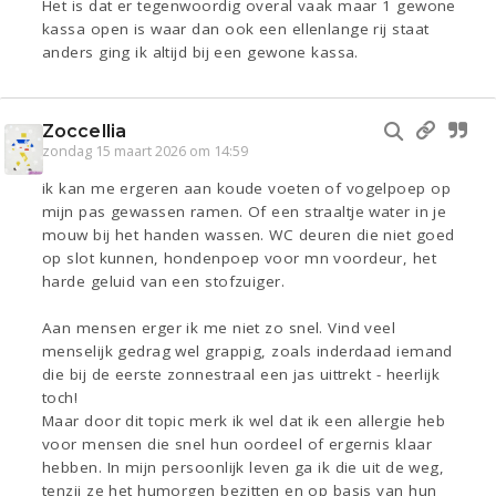
Het is dat er tegenwoordig overal vaak maar 1 gewone
kassa open is waar dan ook een ellenlange rij staat
anders ging ik altijd bij een gewone kassa.
Zoccellia
zondag 15 maart 2026 om 14:59
ik kan me ergeren aan koude voeten of vogelpoep op
mijn pas gewassen ramen. Of een straaltje water in je
mouw bij het handen wassen. WC deuren die niet goed
op slot kunnen, hondenpoep voor mn voordeur, het
harde geluid van een stofzuiger.
Aan mensen erger ik me niet zo snel. Vind veel
menselijk gedrag wel grappig, zoals inderdaad iemand
die bij de eerste zonnestraal een jas uittrekt - heerlijk
toch!
Maar door dit topic merk ik wel dat ik een allergie heb
voor mensen die snel hun oordeel of ergernis klaar
hebben. In mijn persoonlijk leven ga ik die uit de weg,
tenzij ze het humorgen bezitten en op basis van hun