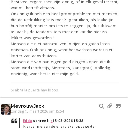
Best veel ergernissen zijn zinnig, of in elk geval terecht,
wat mij betreft althans.
Onzinnig: ik heb een heel groot probleem met mensen
die de uitdrukking 'iets met X' gebruiken, als leuke (in
hun hoofd) manier om iets te zeggen. 'Ja, dus ik kwam
te laat bij de tandarts, iets met een kat die niet zo
lekker was geworden.'
Mensen die niet aanschuiven in rijen en gaten laten
ontstaan. Ook onzinnig, want het wachten wordt niet
korter van aanschuiven.
Mensen die van hun eigen geld dingen kopen die ik
stom vind (sorbetijs, Mercedes, kunstgras). Volledig
onzinnig, want het is niet mijn geld.
Si abra la puerta hay lobos.
MevrouwJack
zondag 15 maart 2026 om 15:54
Edda
schreef:
↑
15-03-2026 15:38
Ik erger me aan de energieke, opgewekte,