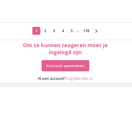
1
2
3
4
5
...
118
Om te kunnen reageren moet je
ingelogd zijn
Account aanmaken
Al een account?
Log dan hier in