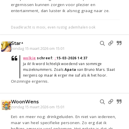
ergernissen kunnen zorgen voor plezier en
entertainment, dan luister ik alsnog graag naar ze.
Daadkracht is mooi, even rustig ademhalen ook
Star⁴
zondag 15 maart 2026 om 15:01
wolkie
schreef:
↑
15-03-2026 14:37
Ja ik! Ik word lichtelijk woedend van sommige
muzieknummers. Zoals
Apata
van Bruno Mars. Slaat
nergens op maar ik erger me suf als ik het hoor.
Onzinnige ergernis.
WoonWens
zondag 15 maart 2026 om 15:01
Eet- en meer nog: drinkgeluiden. En niet van iedereen,
maar van heel specifieke personen. Zo erg dat ik
heftige agressie voel opkomen. Het gekste is dat als