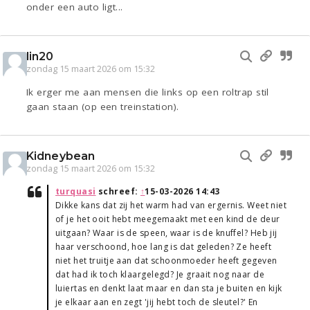
onder een auto ligt...
lin20
zondag 15 maart 2026 om 15:32
Ik erger me aan mensen die links op een roltrap stil
gaan staan (op een treinstation).
Kidneybean
zondag 15 maart 2026 om 15:32
turquasi
schreef:
↑
15-03-2026 14:43
Dikke kans dat zij het warm had van ergernis. Weet niet
of je het ooit hebt meegemaakt met een kind de deur
uitgaan? Waar is de speen, waar is de knuffel? Heb jij
haar verschoond, hoe lang is dat geleden? Ze heeft
niet het truitje aan dat schoonmoeder heeft gegeven
dat had ik toch klaargelegd? Je graait nog naar de
luiertas en denkt laat maar en dan sta je buiten en kijk
je elkaar aan en zegt 'jij hebt toch de sleutel?' En