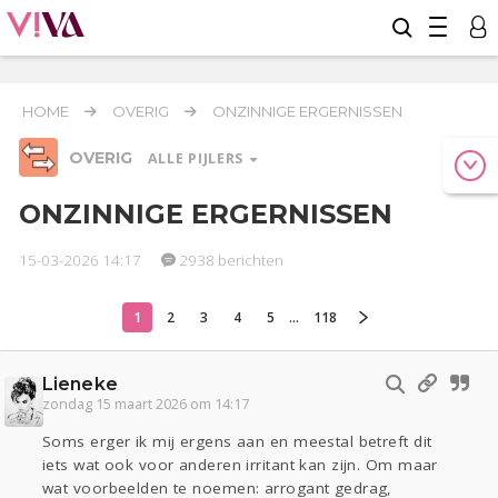
HOME
OVERIG
ONZINNIGE ERGERNISSEN
OVERIG
ALLE PIJLERS
ONZINNIGE ERGERNISSEN
15-03-2026 14:17
2938 berichten
Relaties
Werk & Studie
Geld & Recht
Reizen
Seks
Gezondheid
Coronavirus
COVID-19
1
2
3
4
5
...
118
Overig
Lieneke
Actueel
Oekraïne
Entertainment
Lijf & Lijn
zondag 15 maart 2026 om 14:17
Kinderen
Digi
Eten
Mode & Beauty
Soms erger ik mij ergens aan en meestal betreft dit
Zwanger
Psyche
Thuis
Klussen
iets wat ook voor anderen irritant kan zijn. Om maar
Sport
Contact
Viva zoekt
Aangeboden
wat voorbeelden te noemen: arrogant gedrag,