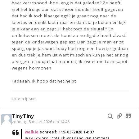
haar verschoond, hoe lang is dat geleden? Ze heeft
niet het truitje aan dat schoonmoeder heeft gegeven
dat had ik toch klaargelegd? Je graait nog naar de
luiertas en denkt laat maar en dan sta je buiten en kijk
je elkaar aan en zegt 'jij hebt toch de sleutel?' En
ondertussen moest de hond zo nodig die heeft alvast
tegen de kinderwagen geplast. Dan zegt je man er zit
spuug op je jas want baby had nog een boertje gedaan
en dus trek je hem uit want misschien kun je het er nog
afvegen of nouja laat maar uit, ik zweet me toch kapot
wegens hormonen.
Tadaaah. Ik hoop dat het helpt.
Lorem Ipsum
TinyTiny
zondag 15 maart 2026 om 14:46
wolkie
schreef:
↑
15-03-2026 14:37
Ja ik! Ik word lichtelijk woedend van sommige