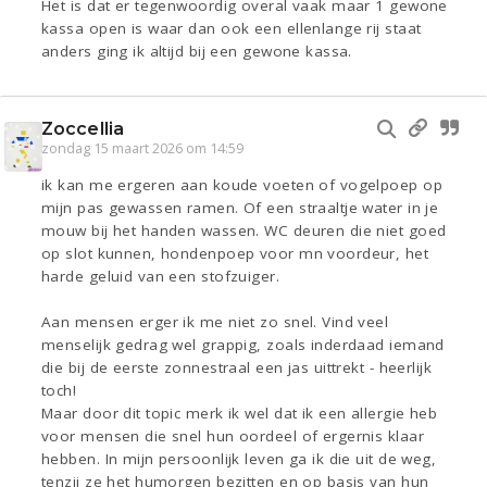
Het is dat er tegenwoordig overal vaak maar 1 gewone
kassa open is waar dan ook een ellenlange rij staat
anders ging ik altijd bij een gewone kassa.
Zoccellia
zondag 15 maart 2026 om 14:59
ik kan me ergeren aan koude voeten of vogelpoep op
mijn pas gewassen ramen. Of een straaltje water in je
mouw bij het handen wassen. WC deuren die niet goed
op slot kunnen, hondenpoep voor mn voordeur, het
harde geluid van een stofzuiger.
Aan mensen erger ik me niet zo snel. Vind veel
menselijk gedrag wel grappig, zoals inderdaad iemand
die bij de eerste zonnestraal een jas uittrekt - heerlijk
toch!
Maar door dit topic merk ik wel dat ik een allergie heb
voor mensen die snel hun oordeel of ergernis klaar
hebben. In mijn persoonlijk leven ga ik die uit de weg,
tenzij ze het humorgen bezitten en op basis van hun