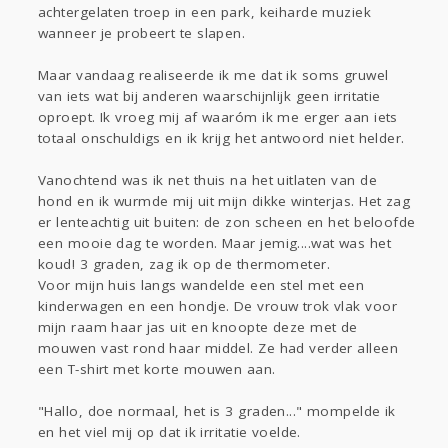
Gevraagd
Horen
Doen
Zien
achtergelaten troep in een park, keiharde muziek
Lezen
wanneer je probeert te slapen.
Maar vandaag realiseerde ik me dat ik soms gruwel
van iets wat bij anderen waarschijnlijk geen irritatie
oproept. Ik vroeg mij af waaróm ik me erger aan iets
totaal onschuldigs en ik krijg het antwoord niet helder.
Vanochtend was ik net thuis na het uitlaten van de
hond en ik wurmde mij uit mijn dikke winterjas. Het zag
er lenteachtig uit buiten: de zon scheen en het beloofde
een mooie dag te worden. Maar jemig....wat was het
koud! 3 graden, zag ik op de thermometer.
Voor mijn huis langs wandelde een stel met een
kinderwagen en een hondje. De vrouw trok vlak voor
mijn raam haar jas uit en knoopte deze met de
mouwen vast rond haar middel. Ze had verder alleen
een T-shirt met korte mouwen aan.
"Hallo, doe normaal, het is 3 graden..." mompelde ik
en het viel mij op dat ik irritatie voelde.