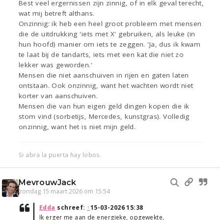
Best veel ergernissen zijn zinnig, of in elk geval terecht,
wat mij betreft althans.
Onzinnig: ik heb een heel groot probleem met mensen
die de uitdrukking 'iets met X' gebruiken, als leuke (in
hun hoofd) manier om iets te zeggen. 'Ja, dus ik kwam
te laat bij de tandarts, iets met een kat die niet zo
lekker was geworden.'
Mensen die niet aanschuiven in rijen en gaten laten
ontstaan. Ook onzinnig, want het wachten wordt niet
korter van aanschuiven.
Mensen die van hun eigen geld dingen kopen die ik
stom vind (sorbetijs, Mercedes, kunstgras). Volledig
onzinnig, want het is niet mijn geld.
Si abra la puerta hay lobos.
MevrouwJack
zondag 15 maart 2026 om 15:54
Edda
schreef:
↑
15-03-2026 15:38
Ik erger me aan de energieke, opgewekte,