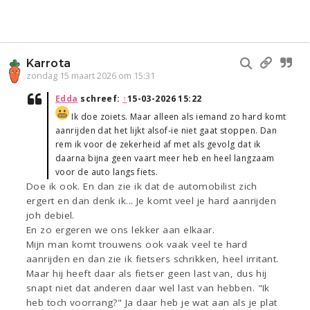
Karrota
zondag 15 maart 2026 om 15:31
Edda
schreef:
↑
15-03-2026 15:22
Ik doe zoiets. Maar alleen als iemand zo hard komt
aanrijden dat het lijkt alsof-ie niet gaat stoppen. Dan
rem ik voor de zekerheid af met als gevolg dat ik
daarna bijna geen vaart meer heb en heel langzaam
voor de auto langs fiets.
Doe ik ook. En dan zie ik dat de automobilist zich
ergert en dan denk ik... Je komt veel je hard aanrijden
joh debiel.
En zo ergeren we ons lekker aan elkaar.
Mijn man komt trouwens ook vaak veel te hard
aanrijden en dan zie ik fietsers schrikken, heel irritant.
Maar hij heeft daar als fietser geen last van, dus hij
snapt niet dat anderen daar wel last van hebben. "Ik
heb toch voorrang?" Ja daar heb je wat aan als je plat