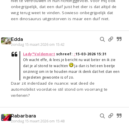
niet te vertrouwen in hun richtinggevoel. Voor mij ook
onbegrijpelijk, dat een duif juist het dier is dat altijd de
weg terug weet te vinden. Sowieso onbegrijpelijk dat
een dinosaurus uitgestorven is maar een duif niet.
Edda
zondag 15 maart 2026 om 15:42
Lady*Voldemort
schreef:
↑
15-03-2026 15:31
Oh wacht effe, ik lees je bericht nu wat beter en ik zie
dat je al stond te wachten
Ja dan is het een beetje
onzinnig om in te houden maar ik denk dat het dan een
ingesleten gewoonte is of zo.
Daar zit inderdaad de nuance: wat deed de
automobilist voordat-ie stil stond om voorrang te
verlenen?
Rabarbara
zondag 15 maart 2026 om 15:48