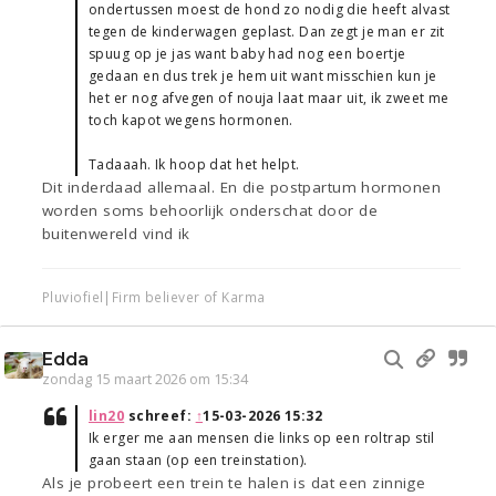
ondertussen moest de hond zo nodig die heeft alvast
tegen de kinderwagen geplast. Dan zegt je man er zit
spuug op je jas want baby had nog een boertje
gedaan en dus trek je hem uit want misschien kun je
het er nog afvegen of nouja laat maar uit, ik zweet me
toch kapot wegens hormonen.
Tadaaah. Ik hoop dat het helpt.
Dit inderdaad allemaal. En die postpartum hormonen
worden soms behoorlijk onderschat door de
buitenwereld vind ik
Pluviofiel|Firm believer of Karma
Edda
zondag 15 maart 2026 om 15:34
lin20
schreef:
↑
15-03-2026 15:32
Ik erger me aan mensen die links op een roltrap stil
gaan staan (op een treinstation).
Als je probeert een trein te halen is dat een zinnige