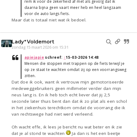
rem ik voor de zekerheid af met als gevolg dat ik
daarna bijna geen vaart meer heb en heel langzaam
voor de auto langs fiets.
Maar dat is totaal niet wat ik bedoel.
Lady*Voldemort
zondag 15 maart 2026 om 15:31
apiejapie
schreef:
↑
15-03-2026 14:48
Mensen die stoppen met trappen op de fiets terwijl je
op ze staat te wachten omdat zij op een voorrangsweg
zitten.
Dat doe ik ook, want ik vertrouw mijn gemotoriseerde
medeweggebruikers geen millimeter verder dan mijn
neus lang is. En ik heb toch echt liever dat jij 2,5
seconde later thuis bent dan dat ik zo plat als een schol
in het ziekenhuis terechtkom omdat de voorrang die ik
van rechtswege had niet werd verleend.
Oh wacht effe, ik lees je bericht nu wat beter en ik zie
dat je al stond te wachten
Ja dan is het een beetje