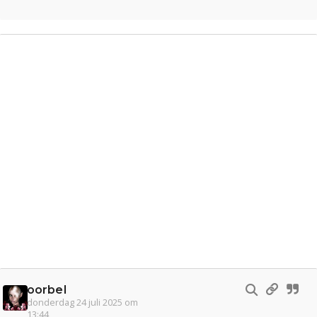
Gevraagd
Horen
Doen
Zien
Lezen
oorbel
donderdag 24 juli 2025 om
13:44