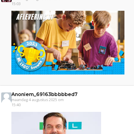
15:03
Anoniem_69163bbbbbed7
maandag 4 augustus 2025 om
15:40