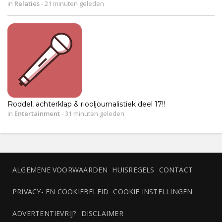
in
Relaties
-
21 minuten geleden
Roddel, achterklap & riooljournalistiek deel 17!!
in
Entertainment
-
31 minuten geleden
ALGEMENE VOORWAARDEN
HUISREGELS
CONTACT
PRIVACY- EN COOKIEBELEID
COOKIE INSTELLINGEN
ADVERTENTIEVRIJ?
DISCLAIMER