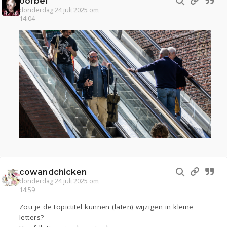
oorbel
donderdag 24 juli 2025 om
14:04
cowandchicken
donderdag 24 juli 2025 om
14:59
Zou je de topictitel kunnen (laten) wijzigen in kleine
letters?