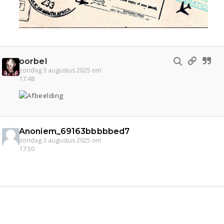
oorbel
zondag 3 augustus 2025 om
17:48
Anoniem_69163bbbbbed7
zondag 3 augustus 2025 om
17:50