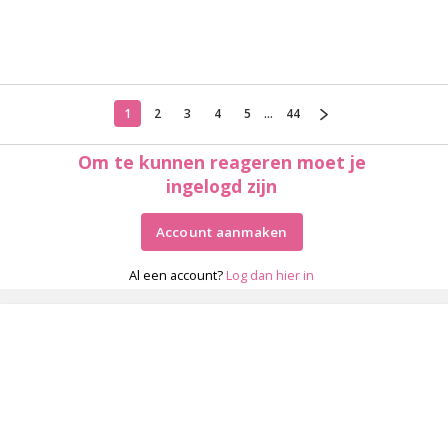
1
2
3
4
5
...
44
Om te kunnen reageren moet je
ingelogd zijn
Account aanmaken
Al een account?
Log dan hier in