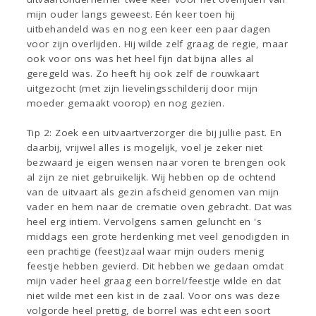
mijn ouder langs geweest. Eén keer toen hij
uitbehandeld was en nog een keer een paar dagen
voor zijn overlijden. Hij wilde zelf graag de regie, maar
ook voor ons was het heel fijn dat bijna alles al
geregeld was. Zo heeft hij ook zelf de rouwkaart
uitgezocht (met zijn lievelingsschilderij door mijn
moeder gemaakt voorop) en nog gezien.
Tip 2: Zoek een uitvaartverzorger die bij jullie past. En
daarbij, vrijwel alles is mogelijk, voel je zeker niet
bezwaard je eigen wensen naar voren te brengen ook
al zijn ze niet gebruikelijk. Wij hebben op de ochtend
van de uitvaart als gezin afscheid genomen van mijn
vader en hem naar de crematie oven gebracht. Dat was
heel erg intiem. Vervolgens samen geluncht en 's
middags een grote herdenking met veel genodigden in
een prachtige (feest)zaal waar mijn ouders menig
feestje hebben gevierd. Dit hebben we gedaan omdat
mijn vader heel graag een borrel/feestje wilde en dat
niet wilde met een kist in de zaal. Voor ons was deze
volgorde heel prettig, de borrel was echt een soort