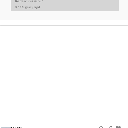
Reden:
Tekstfout
0.11% gewijzigd