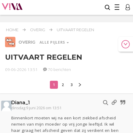
HOME
OVERIG
UITVAART REGELEN
OVERIG
ALLE PIJLERS
UITVAART REGELEN
09-06-2026 13:51
70 berichten
Relaties
Werk & Studie
Geld & Recht
Reizen
Seks
Gezondheid
Coronavirus
COVID-19
1
2
3
Overig
Diana_1
Actueel
Oekraïne
Entertainment
Lijf & Lijn
dinsdag 9 juni 2026 om 13:51
Kinderen
Digi
Eten
Mode & Beauty
Binnenkort moeten wij na een kort ziekbed afscheid
Zwanger
Psyche
Thuis
Klussen
nemen van mijn moeder op vrij jonge leeftijd. Ik wil
Sport
Contact
Viva zoekt
Aangeboden
haar graag het afscheid geven dat zij verdient en ben