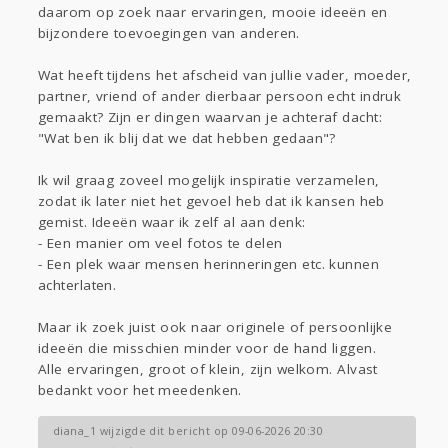
Gevraagd
Horen
Doen
Zien
daarom op zoek naar ervaringen, mooie ideeën en
Lezen
bijzondere toevoegingen van anderen.
Wat heeft tijdens het afscheid van jullie vader, moeder,
partner, vriend of ander dierbaar persoon echt indruk
gemaakt? Zijn er dingen waarvan je achteraf dacht:
"Wat ben ik blij dat we dat hebben gedaan"?
Ik wil graag zoveel mogelijk inspiratie verzamelen,
zodat ik later niet het gevoel heb dat ik kansen heb
gemist. Ideeën waar ik zelf al aan denk:
- Een manier om veel fotos te delen
- Een plek waar mensen herinneringen etc. kunnen
achterlaten.
Maar ik zoek juist ook naar originele of persoonlijke
ideeën die misschien minder voor de hand liggen.
Alle ervaringen, groot of klein, zijn welkom. Alvast
bedankt voor het meedenken.
diana_1 wijzigde dit bericht op 09-06-2026 20:30