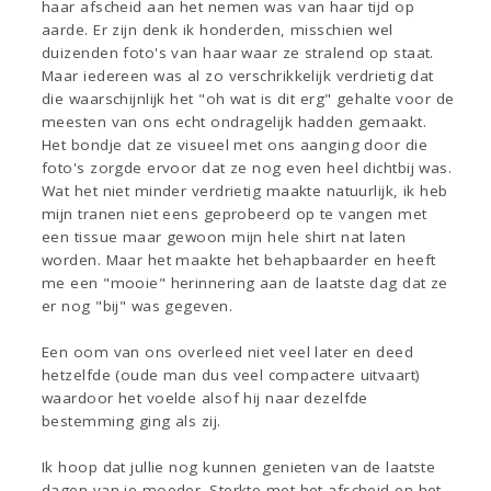
haar afscheid aan het nemen was van haar tijd op
aarde. Er zijn denk ik honderden, misschien wel
duizenden foto's van haar waar ze stralend op staat.
Maar iedereen was al zo verschrikkelijk verdrietig dat
die waarschijnlijk het "oh wat is dit erg" gehalte voor de
meesten van ons echt ondragelijk hadden gemaakt.
Het bondje dat ze visueel met ons aanging door die
foto's zorgde ervoor dat ze nog even heel dichtbij was.
Wat het niet minder verdrietig maakte natuurlijk, ik heb
mijn tranen niet eens geprobeerd op te vangen met
een tissue maar gewoon mijn hele shirt nat laten
worden. Maar het maakte het behapbaarder en heeft
me een "mooie" herinnering aan de laatste dag dat ze
er nog "bij" was gegeven.
Een oom van ons overleed niet veel later en deed
hetzelfde (oude man dus veel compactere uitvaart)
waardoor het voelde alsof hij naar dezelfde
bestemming ging als zij.
Ik hoop dat jullie nog kunnen genieten van de laatste
dagen van je moeder. Sterkte met het afscheid en het