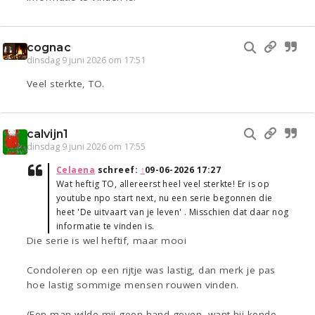
cognac
dinsdag 9 juni 2026 om 17:51
Veel sterkte, TO.
calvijn1
dinsdag 9 juni 2026 om 17:55
Celaena
schreef:
↑
09-06-2026 17:27
Wat heftig TO, allereerst heel veel sterkte! Er is op
youtube npo start next, nu een serie begonnen die
heet 'De uitvaart van je leven' . Misschien dat daar nog
informatie te vinden is.
Die serie is wel heftif, maar mooi
Condoleren op een rijtje was lastig, dan merk je pas
hoe lastig sommige mensen rouwen vinden.
(Een man wilde mij geen hand geven, want hij kende