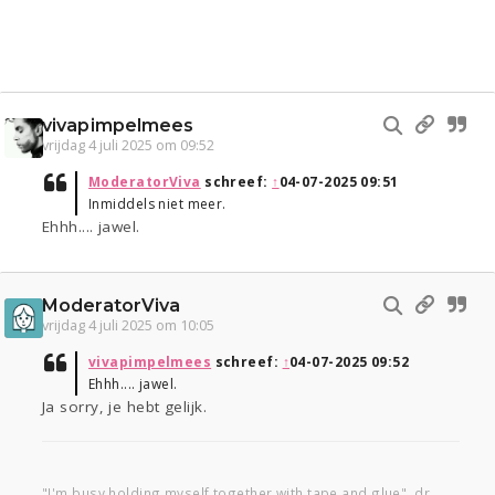
vivapimpelmees
vrijdag 4 juli 2025 om 09:52
ModeratorViva
schreef:
↑
04-07-2025 09:51
Inmiddels niet meer.
Ehhh.... jawel.
ModeratorViva
vrijdag 4 juli 2025 om 10:05
vivapimpelmees
schreef:
↑
04-07-2025 09:52
Ehhh.... jawel.
Ja sorry, je hebt gelijk.
"I'm busy holding myself together with tape and glue", dr.