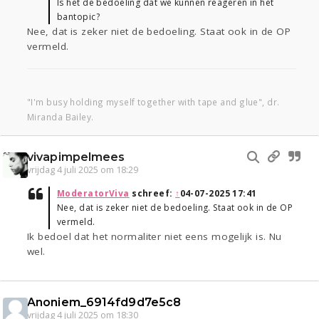
Is het de bedoeling dat we kunnen reageren in het
bantopic?
Nee, dat is zeker niet de bedoeling. Staat ook in de OP
vermeld.
"I'm busy holding myself together with tape and glue", dr.
Miranda Bailey.
vivapimpelmees
vrijdag 4 juli 2025 om 18:29
ModeratorViva
schreef:
↑
04-07-2025 17:41
Nee, dat is zeker niet de bedoeling. Staat ook in de OP
vermeld.
Ik bedoel dat het normaliter niet eens mogelijk is. Nu
wel.
Anoniem_6914fd9d7e5c8
vrijdag 4 juli 2025 om 18:30