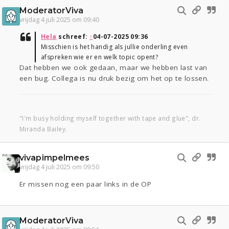
ModeratorViva
vrijdag 4 juli 2025 om 09:40
Hela
schreef:
↑
04-07-2025 09:36
Misschien is het handig als jullie onderling even
afspreken wie er en welk topic opent?
Dat hebben we ook gedaan, maar we hebben last van
een bug. Collega is nu druk bezig om het op te lossen.
"I'm busy holding myself together with tape and glue", dr.
Miranda Bailey.
vivapimpelmees
vrijdag 4 juli 2025 om 09:50
Er missen nog een paar links in de OP
ModeratorViva