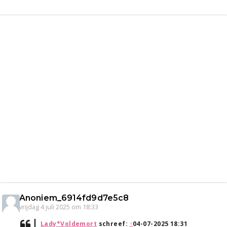
Anoniem_6914fd9d7e5c8
vrijdag 4 juli 2025 om 18:33
Lady*Voldemort
schreef:
↑
04-07-2025 18:31