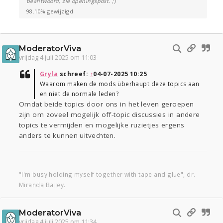
beantwoord, zie openingspost. ;)
98.10% gewijzigd
ModeratorViva
vrijdag 4 juli 2025 om 11:03
Gryla
schreef:
↑
04-07-2025 10:25
Waarom maken de mods überhaupt deze topics aan
en niet de normale leden?
Omdat beide topics door ons in het leven geroepen
zijn om zoveel mogelijk off-topic discussies in andere
topics te vermijden en mogelijke ruzietjes ergens
anders te kunnen uitvechten.
"I'm busy holding myself together with tape and glue", dr.
Miranda Bailey.
ModeratorViva
vrijdag 4 juli 2025 om 11:34