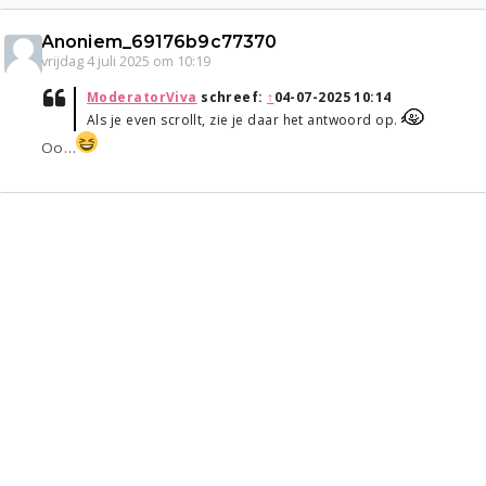
Anoniem_69176b9c77370
vrijdag 4 juli 2025 om 10:19
ModeratorViva
schreef:
↑
04-07-2025 10:14
Als je even scrollt, zie je daar het antwoord op.
Oo…