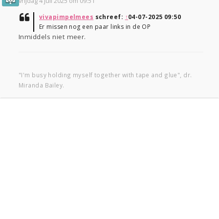
vrijdag 4 juli 2025 om 09:51
vivapimpelmees
schreef:
↑
04-07-2025 09:50
Er missen nog een paar links in de OP
Inmiddels niet meer.
"I'm busy holding myself together with tape and glue", dr.
Miranda Bailey.