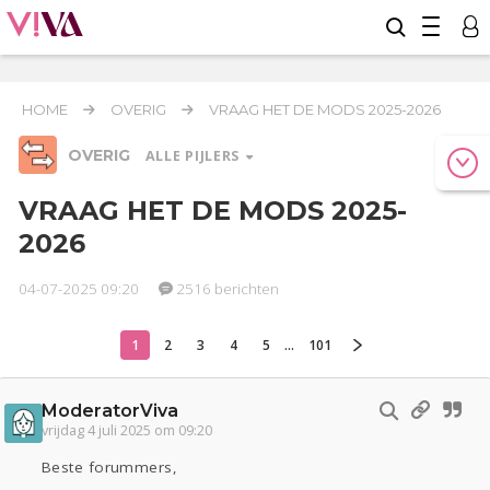
HOME
OVERIG
VRAAG HET DE MODS 2025-2026
OVERIG
ALLE PIJLERS
VRAAG HET DE MODS 2025-
2026
Relaties
Werk & Studie
Geld & Recht
Reizen
Seks
Gezondheid
Coronavirus
04-07-2025 09:20
2516 berichten
COVID-19
1
2
3
4
5
...
101
Overig
Actueel
Oekraïne
Entertainment
Lijf & Lijn
Kinderen
Digi
Eten
Mode & Beauty
ModeratorViva
vrijdag 4 juli 2025 om 09:20
Zwanger
Psyche
Thuis
Klussen
Sport
Contact
Viva zoekt
Aangeboden
Beste forummers,