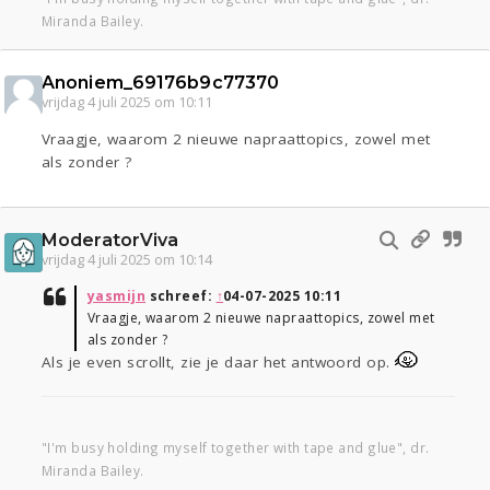
Miranda Bailey.
Anoniem_69176b9c77370
vrijdag 4 juli 2025 om 10:11
Vraagje, waarom 2 nieuwe napraattopics, zowel met
als zonder ?
ModeratorViva
vrijdag 4 juli 2025 om 10:14
yasmijn
schreef:
↑
04-07-2025 10:11
Vraagje, waarom 2 nieuwe napraattopics, zowel met
als zonder ?
Als je even scrollt, zie je daar het antwoord op.
"I'm busy holding myself together with tape and glue", dr.
Miranda Bailey.