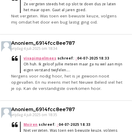
Ze vergeten steeds het op slot te doen dus ze laten
het maar open. Gaat al jaren goed.
Niet vergeten. Was toen een bewuste keuze, volgens
mij omdat het door een bug lastig ging oid.
Anoniem_6914fcc8ee787
vrijdag 4 juli 2025 om 18:34
vivapimpelmees
schreef:
↑
04-07-2025 18:33
Oh huh. Ik geloof jullie meteen maar ga nu wel aan mijn
eigen verstand twijfelen....
Nergens voor nodig hoor, het is je gewoon nooit
opgevallen. En nu ineens met het Nieuwe Beleid viel het
je op. Kan de verstandigste overkomen hoor.
Anoniem_6914fcc8ee787
vrijdag 4 juli 2025 om 18:35
Moiren
schreef:
↑
04-07-2025 18:33
Niet vergeten. Was toen een bewuste keuze, volgens