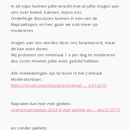
Gevraagd
Horen
Doen
Zien
In dit topic kunnen jullie terecht met al jullie vragen aan
Lezen
ons over beleid, bannen, topics enz.
Onderlinge discussies kunnen in een van de
Napraattopics en hier gaan we ook meer op
modereren.
Vragen aan ons worden door ons beantwoord, maar
dit kan even duren.
Wij proberen om minimaal 1 x per dag te modereren
dus soms moeten jullie even geduld hebben.
Alle mededelingen zijn te lezen in het Centraal
Moderatortopic:
https://forum.viva.nl/overig/centraal- ... s/512215
Napraten kan hier met geklets:
overig/napraattop-2024-8-met-geklets-en ... ges/512711
en zonder geklets: