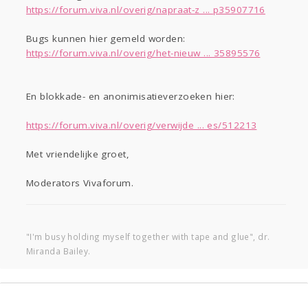
https://forum.viva.nl/overig/napraat-z ... p35907716
Bugs kunnen hier gemeld worden:
https://forum.viva.nl/overig/het-nieuw ... 35895576
En blokkade- en anonimisatieverzoeken hier:
https://forum.viva.nl/overig/verwijde ... es/512213
Met vriendelijke groet,
Moderators Vivaforum.
"I'm busy holding myself together with tape and glue", dr.
Miranda Bailey.