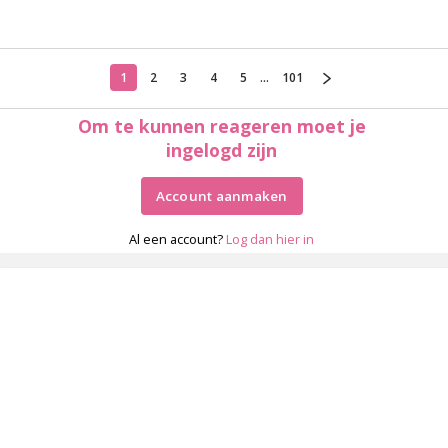
1
2
3
4
5
...
101
Om te kunnen reageren moet je
ingelogd zijn
Account aanmaken
Al een account?
Log dan hier in