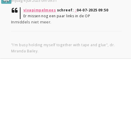
vrijdag 4 juli 2025 om 09:51
vivapimpelmees
schreef:
↑
04-07-2025 09:50
Er missen nog een paar links in de OP
Inmiddels niet meer.
"I'm busy holding myself together with tape and glue", dr.
Miranda Bailey.