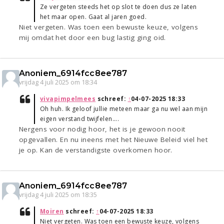
Ze vergeten steeds het op slot te doen dus ze laten
het maar open. Gaat al jaren goed.
Niet vergeten. Was toen een bewuste keuze, volgens
mij omdat het door een bug lastig ging oid.
Anoniem_6914fcc8ee787
vrijdag 4 juli 2025 om 18:34
vivapimpelmees
schreef:
↑
04-07-2025 18:33
Oh huh. Ik geloof jullie meteen maar ga nu wel aan mijn
eigen verstand twijfelen....
Nergens voor nodig hoor, het is je gewoon nooit
opgevallen. En nu ineens met het Nieuwe Beleid viel het
je op. Kan de verstandigste overkomen hoor.
Anoniem_6914fcc8ee787
vrijdag 4 juli 2025 om 18:35
Moiren
schreef:
↑
04-07-2025 18:33
Niet vergeten. Was toen een bewuste keuze, volgens