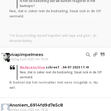
Is het de bedoeling dat we kunnen reageren in het
bantopic?
Nee, dat is zeker niet de bedoeling. Staat ook in de OP
vermeld.
"I'm busy holding myself together with tape and glue", dr.
Miranda Bailey.
vivapimpelmees
vrijdag 4 juli 2025 om 18:29
ModeratorViva
schreef:
↑
04-07-2025 17:41
Nee, dat is zeker niet de bedoeling. Staat ook in de OP
vermeld.
Ik bedoel dat het normaliter niet eens mogelijk is. Nu
wel.
Anoniem_6914fd9d7e5c8
vrijdag 4 juli 2025 om 18:30