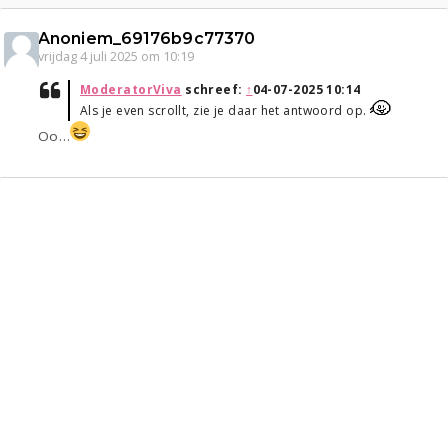
Anoniem_69176b9c77370
vrijdag 4 juli 2025 om 10:19
ModeratorViva
schreef:
↑
04-07-2025 10:14
Als je even scrollt, zie je daar het antwoord op.
Oo…