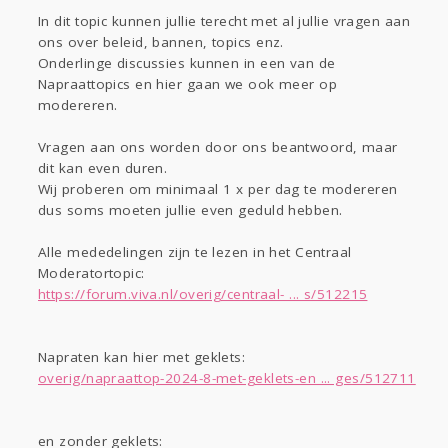
Gevraagd
Horen
Doen
Zien
In dit topic kunnen jullie terecht met al jullie vragen aan
Lezen
ons over beleid, bannen, topics enz.
Onderlinge discussies kunnen in een van de
Napraattopics en hier gaan we ook meer op
modereren.
Vragen aan ons worden door ons beantwoord, maar
dit kan even duren.
Wij proberen om minimaal 1 x per dag te modereren
dus soms moeten jullie even geduld hebben.
Alle mededelingen zijn te lezen in het Centraal
Moderatortopic:
https://forum.viva.nl/overig/centraal- ... s/512215
Napraten kan hier met geklets:
overig/napraattop-2024-8-met-geklets-en ... ges/512711
en zonder geklets: