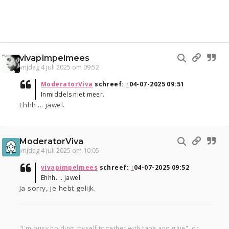
vivapimpelmees
vrijdag 4 juli 2025 om 09:52
ModeratorViva
schreef:
↑
04-07-2025 09:51
Inmiddels niet meer.
Ehhh.... jawel.
ModeratorViva
vrijdag 4 juli 2025 om 10:05
vivapimpelmees
schreef:
↑
04-07-2025 09:52
Ehhh.... jawel.
Ja sorry, je hebt gelijk.
"I'm busy holding myself together with tape and glue", dr.