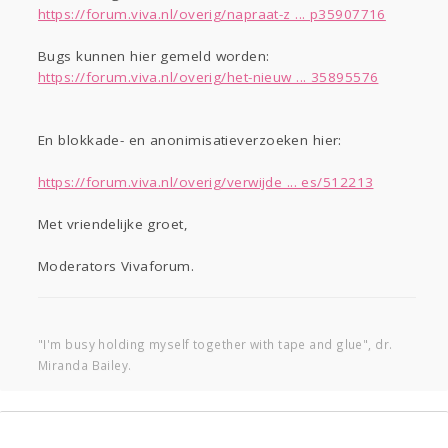
https://forum.viva.nl/overig/napraat-z ... p35907716
Bugs kunnen hier gemeld worden:
https://forum.viva.nl/overig/het-nieuw ... 35895576
En blokkade- en anonimisatieverzoeken hier:
https://forum.viva.nl/overig/verwijde ... es/512213
Met vriendelijke groet,
Moderators Vivaforum.
"I'm busy holding myself together with tape and glue", dr.
Miranda Bailey.