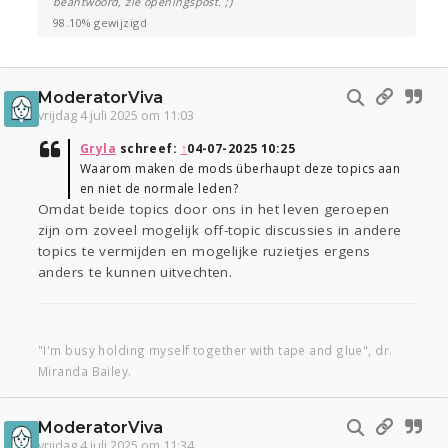
beantwoord, zie openingspost. ;)
98.10% gewijzigd
ModeratorViva
vrijdag 4 juli 2025 om 11:03
Gryla
schreef:
↑
04-07-2025 10:25
Waarom maken de mods überhaupt deze topics aan
en niet de normale leden?
Omdat beide topics door ons in het leven geroepen
zijn om zoveel mogelijk off-topic discussies in andere
topics te vermijden en mogelijke ruzietjes ergens
anders te kunnen uitvechten.
"I'm busy holding myself together with tape and glue", dr.
Miranda Bailey.
ModeratorViva
vrijdag 4 juli 2025 om 11:34