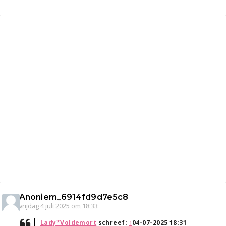
Anoniem_6914fd9d7e5c8
vrijdag 4 juli 2025 om 18:33
Lady*Voldemort
schreef:
↑
04-07-2025 18:31