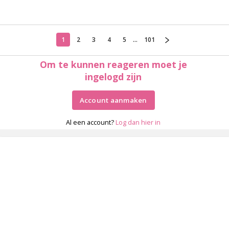
1
2
3
4
5
...
101
Om te kunnen reageren moet je
ingelogd zijn
Account aanmaken
Al een account?
Log dan hier in