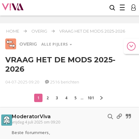
HOME
OVERIG
VRAAG HET DE MODS 2025-2026
OVERIG
ALLE PIJLERS
VRAAG HET DE MODS 2025-
2026
Relaties
Werk & Studie
Geld & Recht
Reizen
Seks
Gezondheid
Coronavirus
04-07-2025 09:20
2516 berichten
COVID-19
1
2
3
4
5
...
101
Overig
Actueel
Oekraïne
Entertainment
Lijf & Lijn
Kinderen
Digi
Eten
Mode & Beauty
ModeratorViva
vrijdag 4 juli 2025 om 09:20
Zwanger
Psyche
Thuis
Klussen
Sport
Contact
Viva zoekt
Aangeboden
Beste forummers,