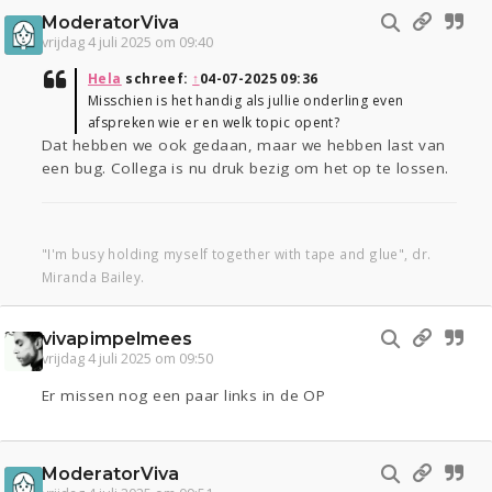
ModeratorViva
vrijdag 4 juli 2025 om 09:40
Hela
schreef:
↑
04-07-2025 09:36
Misschien is het handig als jullie onderling even
afspreken wie er en welk topic opent?
Dat hebben we ook gedaan, maar we hebben last van
een bug. Collega is nu druk bezig om het op te lossen.
"I'm busy holding myself together with tape and glue", dr.
Miranda Bailey.
vivapimpelmees
vrijdag 4 juli 2025 om 09:50
Er missen nog een paar links in de OP
ModeratorViva