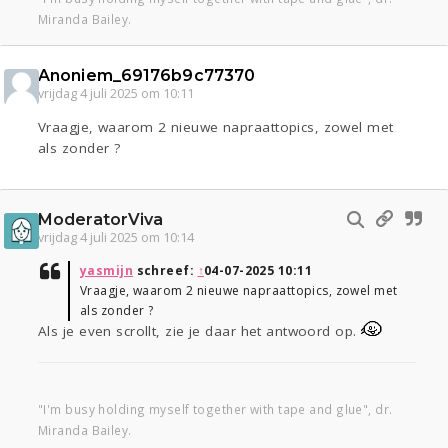
Miranda Bailey.
Anoniem_69176b9c77370
vrijdag 4 juli 2025 om 10:11
Vraagje, waarom 2 nieuwe napraattopics, zowel met
als zonder ?
ModeratorViva
vrijdag 4 juli 2025 om 10:14
yasmijn
schreef:
↑
04-07-2025 10:11
Vraagje, waarom 2 nieuwe napraattopics, zowel met
als zonder ?
Als je even scrollt, zie je daar het antwoord op.
"I'm busy holding myself together with tape and glue", dr.
Miranda Bailey.