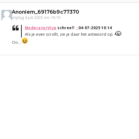
Anoniem_69176b9c77370
vrijdag 4 juli 2025 om 10:19
ModeratorViva
schreef:
↑
04-07-2025 10:14
Als je even scrollt, zie je daar het antwoord op.
Oo…