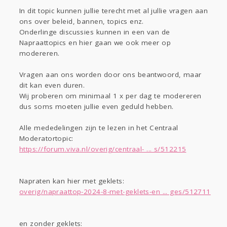
Gevraagd
Horen
Doen
Zien
In dit topic kunnen jullie terecht met al jullie vragen aan
Lezen
ons over beleid, bannen, topics enz.
Onderlinge discussies kunnen in een van de
Napraattopics en hier gaan we ook meer op
modereren.
Vragen aan ons worden door ons beantwoord, maar
dit kan even duren.
Wij proberen om minimaal 1 x per dag te modereren
dus soms moeten jullie even geduld hebben.
Alle mededelingen zijn te lezen in het Centraal
Moderatortopic:
https://forum.viva.nl/overig/centraal- ... s/512215
Napraten kan hier met geklets:
overig/napraattop-2024-8-met-geklets-en ... ges/512711
en zonder geklets: