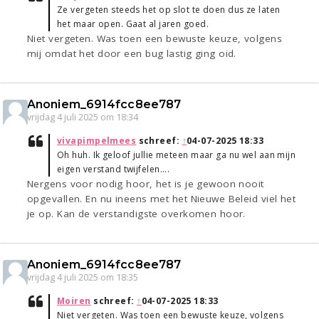
Ze vergeten steeds het op slot te doen dus ze laten
het maar open. Gaat al jaren goed.
Niet vergeten. Was toen een bewuste keuze, volgens
mij omdat het door een bug lastig ging oid.
Anoniem_6914fcc8ee787
vrijdag 4 juli 2025 om 18:34
vivapimpelmees
schreef:
↑
04-07-2025 18:33
Oh huh. Ik geloof jullie meteen maar ga nu wel aan mijn
eigen verstand twijfelen....
Nergens voor nodig hoor, het is je gewoon nooit
opgevallen. En nu ineens met het Nieuwe Beleid viel het
je op. Kan de verstandigste overkomen hoor.
Anoniem_6914fcc8ee787
vrijdag 4 juli 2025 om 18:35
Moiren
schreef:
↑
04-07-2025 18:33
Niet vergeten. Was toen een bewuste keuze, volgens