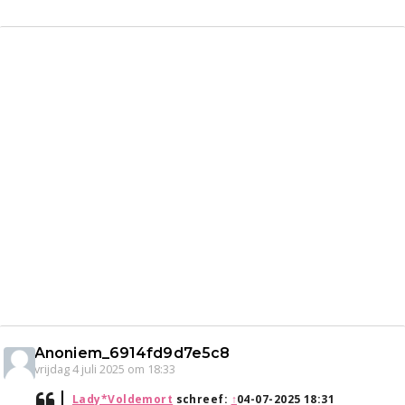
Anoniem_6914fd9d7e5c8
vrijdag 4 juli 2025 om 18:33
Lady*Voldemort
schreef:
↑
04-07-2025 18:31