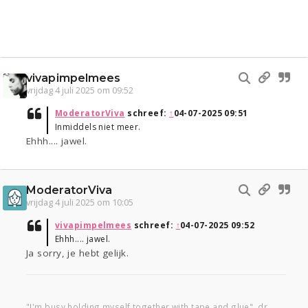
vivapimpelmees
vrijdag 4 juli 2025 om 09:52
ModeratorViva
schreef:
↑
04-07-2025 09:51
Inmiddels niet meer.
Ehhh.... jawel.
ModeratorViva
vrijdag 4 juli 2025 om 10:05
vivapimpelmees
schreef:
↑
04-07-2025 09:52
Ehhh.... jawel.
Ja sorry, je hebt gelijk.
"I'm busy holding myself together with tape and glue", dr.