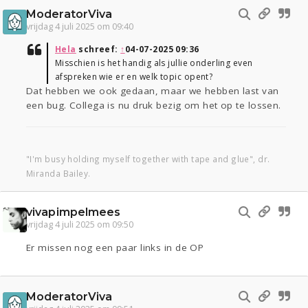
ModeratorViva
vrijdag 4 juli 2025 om 09:40
Hela
schreef:
↑
04-07-2025 09:36
Misschien is het handig als jullie onderling even
afspreken wie er en welk topic opent?
Dat hebben we ook gedaan, maar we hebben last van
een bug. Collega is nu druk bezig om het op te lossen.
"I'm busy holding myself together with tape and glue", dr.
Miranda Bailey.
vivapimpelmees
vrijdag 4 juli 2025 om 09:50
Er missen nog een paar links in de OP
ModeratorViva