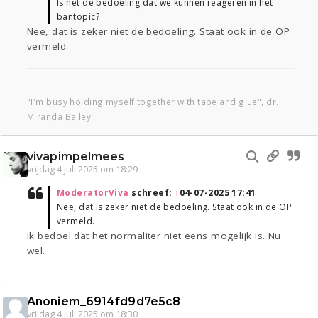
Is het de bedoeling dat we kunnen reageren in het
bantopic?
Nee, dat is zeker niet de bedoeling. Staat ook in de OP
vermeld.
"I'm busy holding myself together with tape and glue", dr.
Miranda Bailey.
vivapimpelmees
vrijdag 4 juli 2025 om 18:29
ModeratorViva
schreef:
↑
04-07-2025 17:41
Nee, dat is zeker niet de bedoeling. Staat ook in de OP
vermeld.
Ik bedoel dat het normaliter niet eens mogelijk is. Nu
wel.
Anoniem_6914fd9d7e5c8
vrijdag 4 juli 2025 om 18:30