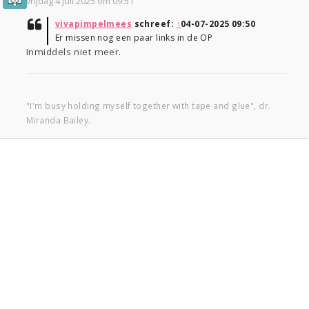
vrijdag 4 juli 2025 om 09:51
vivapimpelmees
schreef:
↑
04-07-2025 09:50
Er missen nog een paar links in de OP
Inmiddels niet meer.
"I'm busy holding myself together with tape and glue", dr.
Miranda Bailey.