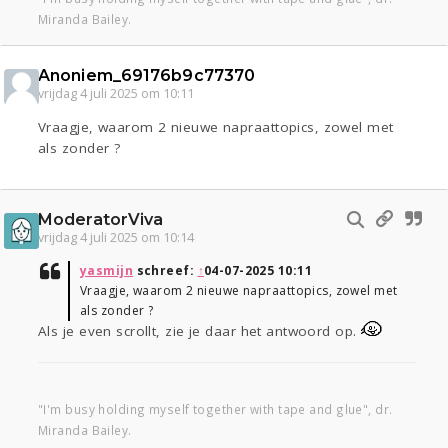
Miranda Bailey.
Anoniem_69176b9c77370
vrijdag 4 juli 2025 om 10:11
Vraagje, waarom 2 nieuwe napraattopics, zowel met
als zonder ?
ModeratorViva
vrijdag 4 juli 2025 om 10:14
yasmijn
schreef:
↑
04-07-2025 10:11
Vraagje, waarom 2 nieuwe napraattopics, zowel met
als zonder ?
Als je even scrollt, zie je daar het antwoord op.
"I'm busy holding myself together with tape and glue", dr.
Miranda Bailey.