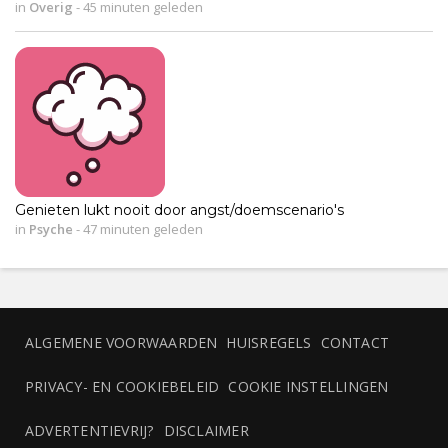
in
Overig
-
45 minuten geleden
Genieten lukt nooit door angst/doemscenario's
in
Psyche
-
47 minuten geleden
ALGEMENE VOORWAARDEN
HUISREGELS
CONTACT
PRIVACY- EN COOKIEBELEID
COOKIE INSTELLINGEN
ADVERTENTIEVRIJ?
DISCLAIMER