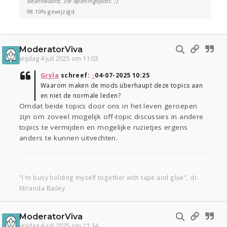
beantwoord, zie openingspost. ;)
98.10% gewijzigd
ModeratorViva
vrijdag 4 juli 2025 om 11:03
Gryla
schreef:
↑
04-07-2025 10:25
Waarom maken de mods überhaupt deze topics aan
en niet de normale leden?
Omdat beide topics door ons in het leven geroepen
zijn om zoveel mogelijk off-topic discussies in andere
topics te vermijden en mogelijke ruzietjes ergens
anders te kunnen uitvechten.
"I'm busy holding myself together with tape and glue", dr.
Miranda Bailey.
ModeratorViva
vrijdag 4 juli 2025 om 11:34