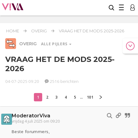
HOME
OVERIG
VRAAG HET DE MODS 2025-2026
OVERIG
ALLE PIJLERS
VRAAG HET DE MODS 2025-
2026
Relaties
Werk & Studie
Geld & Recht
Reizen
Seks
Gezondheid
Coronavirus
04-07-2025 09:20
2516 berichten
COVID-19
1
2
3
4
5
...
101
Overig
Actueel
Oekraïne
Entertainment
Lijf & Lijn
Kinderen
Digi
Eten
Mode & Beauty
ModeratorViva
vrijdag 4 juli 2025 om 09:20
Zwanger
Psyche
Thuis
Klussen
Sport
Contact
Viva zoekt
Aangeboden
Beste forummers,