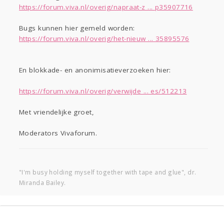
https://forum.viva.nl/overig/napraat-z ... p35907716
Bugs kunnen hier gemeld worden:
https://forum.viva.nl/overig/het-nieuw ... 35895576
En blokkade- en anonimisatieverzoeken hier:
https://forum.viva.nl/overig/verwijde ... es/512213
Met vriendelijke groet,
Moderators Vivaforum.
"I'm busy holding myself together with tape and glue", dr.
Miranda Bailey.