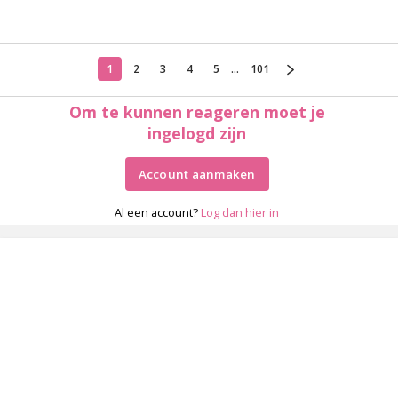
1
2
3
4
5
...
101
Om te kunnen reageren moet je
ingelogd zijn
Account aanmaken
Al een account?
Log dan hier in