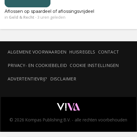
Aflossen op spaardeel of aflossingsvrijdeel
in
Geld & Recht
-
3 uren geleden
ALGEMENE VOORWAARDEN
HUISREGELS
CONTACT
PRIVACY- EN COOKIEBELEID
COOKIE INSTELLINGEN
ADVERTENTIEVRIJ?
DISCLAIMER
© 2026 Kompas Publishing B.V. - alle rechten voorbehouden