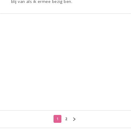
blij van als ik ermee bezig ben.
1
2