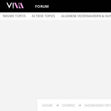
FORUM
NIEUWE TOPICS
ACTIEVE TOPICS
ALGEMENE VOORWAARDEN & HUI
HOME
OVERIG
WONINGEN OP FU