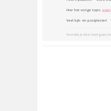
Hier het vorige topic:
overi
Veel kijk- en postplezier!
Voordat je door kunt gaan m