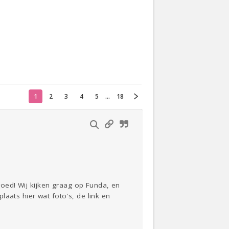
Actueel
Oekraïne
Thuis
Klussen
1
2
3
4
5
...
18
Lezen
 goed! Wij kijken graag op Funda, en
aats hier wat foto's, de link en