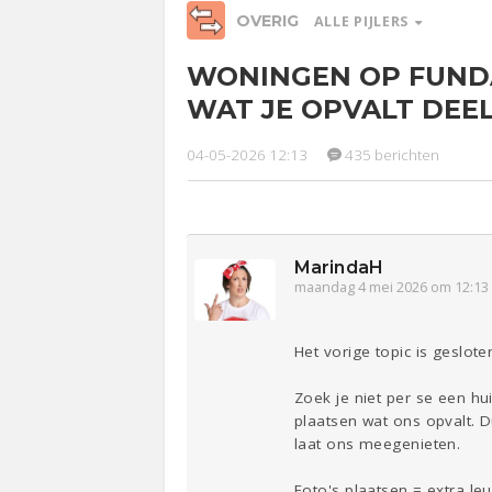
OVERIG
ALLE PIJLERS
WONINGEN OP FUNDA
Relaties
Werk &
Ge
WAT JE OPVALT DEEL 
Studie
04-05-2026 12:13
435 berichten
Entertainment
Lijf & Lijn
Sport
Contact
MarindaH
maandag 4 mei 2026 om 12:13
Het vorige topic is geslot
Zoek je niet per se een hu
plaatsen wat ons opvalt. D
laat ons meegenieten.
Foto's plaatsen = extra leu