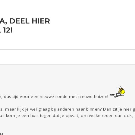
, DEEL HIER
ld & Recht
Reizen
Seks
Gezondheid
Coronavirus
12!
COVID-19
Overig
Kinderen
Digi
Eten
Mode &
Zwanger
Psyche
Beauty
Viva zoekt
Aangeboden
Gevraagd
Horen
Doen
Zien
en, dus tijd voor een nieuwe ronde met nieuwe huizen!
is, maar kijk je wel graag bij anderen naar binnen? Dan zit je hier
us kom je een huis tegen dat je opvalt, om welke reden dan ook, pl
k!