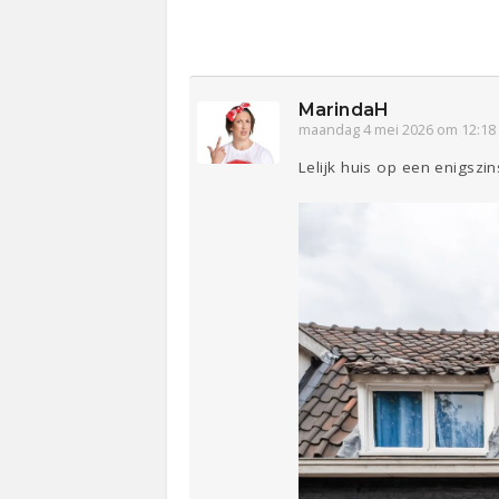
MarindaH
maandag 4 mei 2026 om 12:18
Lelijk huis op een enigszi