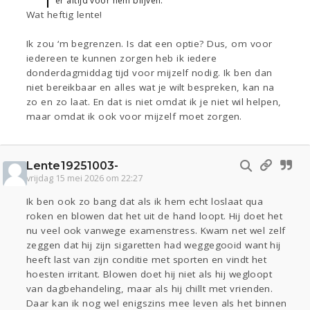
er altijd voor hem blijven.
Wat heftig lente!
Ik zou ‘m begrenzen. Is dat een optie? Dus, om voor
iedereen te kunnen zorgen heb ik iedere
donderdagmiddag tijd voor mijzelf nodig. Ik ben dan
niet bereikbaar en alles wat je wilt bespreken, kan na
zo en zo laat. En dat is niet omdat ik je niet wil helpen,
maar omdat ik ook voor mijzelf moet zorgen.
Lente19251003-
vrijdag 15 mei 2026 om 22:27
Ik ben ook zo bang dat als ik hem echt loslaat qua
roken en blowen dat het uit de hand loopt. Hij doet het
nu veel ook vanwege examenstress. Kwam net wel zelf
zeggen dat hij zijn sigaretten had weggegooid want hij
heeft last van zijn conditie met sporten en vindt het
hoesten irritant. Blowen doet hij niet als hij wegloopt
van dagbehandeling, maar als hij chillt met vrienden.
Daar kan ik nog wel enigszins mee leven als het binnen