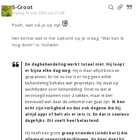
S-Groot
vrijdag 15 mei 2026 om 21:08
Poeh, wat zul je op zijn
.
Het eerste wat in me opkomt op je vraag "Wat kan ik
nog doen" is: loslaten.
De dagbehandeling werkt totaal niet. Hij loopt
er bijna elke dag weg.
Hij is daar altijd boos en
gespannen. En tot nu toe is er nog geen echte
behandeling behalve wat gesprekjes. Hij staat op
wachtlijsten voor behandeling. Doet nu wel al
vervroegd examen voor 2 vakken, maar ik ben
benieuwd wat daar de uitkomst van gaat zijn.
Ik ben
echt zijn veiligheid en dus ook degene die hij
altijd appt of belt als er iets is. En dat is sowieso
dagelijks. Dit voelt heel belastend.
Hij heeft een grote
groep vrienden (sinds kort) die
allemaal vapen/roken/blowen. En daar doet hij