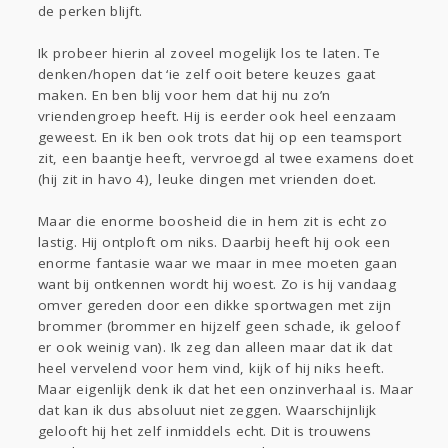
de perken blijft.
Ik probeer hierin al zoveel mogelijk los te laten. Te
denken/hopen dat ‘ie zelf ooit betere keuzes gaat
maken. En ben blij voor hem dat hij nu zo’n
vriendengroep heeft. Hij is eerder ook heel eenzaam
geweest. En ik ben ook trots dat hij op een teamsport
zit, een baantje heeft, vervroegd al twee examens doet
(hij zit in havo 4), leuke dingen met vrienden doet.
Maar die enorme boosheid die in hem zit is echt zo
lastig. Hij ontploft om niks. Daarbij heeft hij ook een
enorme fantasie waar we maar in mee moeten gaan
want bij ontkennen wordt hij woest. Zo is hij vandaag
omver gereden door een dikke sportwagen met zijn
brommer (brommer en hijzelf geen schade, ik geloof
er ook weinig van). Ik zeg dan alleen maar dat ik dat
heel vervelend voor hem vind, kijk of hij niks heeft.
Maar eigenlijk denk ik dat het een onzinverhaal is. Maar
dat kan ik dus absoluut niet zeggen. Waarschijnlijk
gelooft hij het zelf inmiddels echt. Dit is trouwens