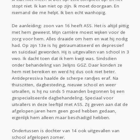
Sport
Contact
Viva zoekt
Aangeboden
stopt niet. Ik kan niet op zijn. Ik moet doorgaan. En
Gevraagd
Horen
Doen
Zien
niemand die me helpt. Ik ben echt wanhopig.
Lezen
De aanleiding: zoon van 16 heeft ASS. Het is altijd pittig
met hem geweest. Mijn carrière moest wijken voor de
zorg voor hem. Alles draaide om hem en wat hij nodig
had. Op zijn 13e is hij getraumatiseerd en depressief
en suïcidaal geworden. Hij is uitgevallen van school in 3
vwo. Ik dacht toen dat ik hem kwijt was. Sindsdien
onder behandeling van 3elijns GGZ. Daar konden ze
hem niet bereiken en werd hij dus ook niet beter.
Antidepressiva haalde de scherpe randjes eraf. Na
thuiszitten, dagbesteding, nieuwe school en weer
uitvallen, is hij nu sinds 5 maanden begonnen bij een
gespecialiseerde dagbehandeling. Speciaal voor
uitvallers in deze leeftijd met ASS. Zij geven aan dat de
afgelopen jaren hem geen goed hebben gedaan,
eigenlijk hem alleen maar beschadigd hebben.
Ondertussen is dochter van 14 ook uitgevallen van
school afgelopen zomer.