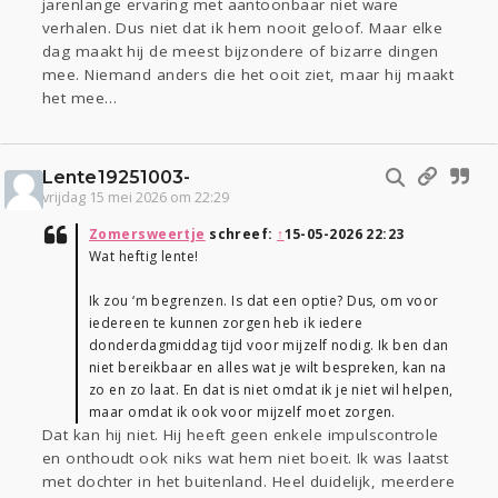
jarenlange ervaring met aantoonbaar niet ware
verhalen. Dus niet dat ik hem nooit geloof. Maar elke
dag maakt hij de meest bijzondere of bizarre dingen
mee. Niemand anders die het ooit ziet, maar hij maakt
het mee…
Lente19251003-
vrijdag 15 mei 2026 om 22:29
Zomersweertje
schreef:
↑
15-05-2026 22:23
Wat heftig lente!
Ik zou ‘m begrenzen. Is dat een optie? Dus, om voor
iedereen te kunnen zorgen heb ik iedere
donderdagmiddag tijd voor mijzelf nodig. Ik ben dan
niet bereikbaar en alles wat je wilt bespreken, kan na
zo en zo laat. En dat is niet omdat ik je niet wil helpen,
maar omdat ik ook voor mijzelf moet zorgen.
Dat kan hij niet. Hij heeft geen enkele impulscontrole
en onthoudt ook niks wat hem niet boeit. Ik was laatst
met dochter in het buitenland. Heel duidelijk, meerdere