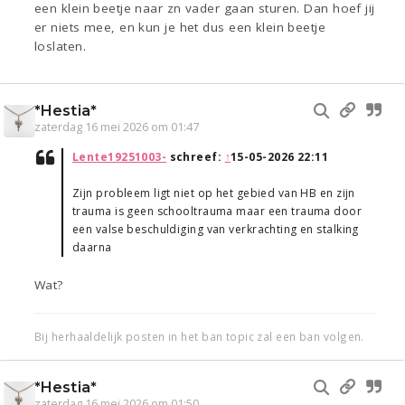
een klein beetje naar zn vader gaan sturen. Dan hoef jij
er niets mee, en kun je het dus een klein beetje
loslaten.
*Hestia*
zaterdag 16 mei 2026 om 01:47
Lente19251003-
schreef:
↑
15-05-2026 22:11
Zijn probleem ligt niet op het gebied van HB en zijn
trauma is geen schooltrauma maar een trauma door
een valse beschuldiging van verkrachting en stalking
daarna
Wat?
Bij herhaaldelijk posten in het ban topic zal een ban volgen.
*Hestia*
zaterdag 16 mei 2026 om 01:50