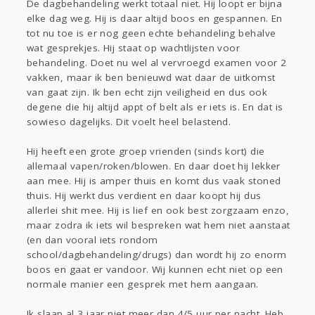
De dagbehandeling werkt totaal niet. Hij loopt er bijna
elke dag weg. Hij is daar altijd boos en gespannen. En
tot nu toe is er nog geen echte behandeling behalve
wat gesprekjes. Hij staat op wachtlijsten voor
behandeling. Doet nu wel al vervroegd examen voor 2
vakken, maar ik ben benieuwd wat daar de uitkomst
van gaat zijn. Ik ben echt zijn veiligheid en dus ook
degene die hij altijd appt of belt als er iets is. En dat is
sowieso dagelijks. Dit voelt heel belastend.
Hij heeft een grote groep vrienden (sinds kort) die
allemaal vapen/roken/blowen. En daar doet hij lekker
aan mee. Hij is amper thuis en komt dus vaak stoned
thuis. Hij werkt dus verdient en daar koopt hij dus
allerlei shit mee. Hij is lief en ook best zorgzaam enzo,
maar zodra ik iets wil bespreken wat hem niet aanstaat
(en dan vooral iets rondom
school/dagbehandeling/drugs) dan wordt hij zo enorm
boos en gaat er vandoor. Wij kunnen echt niet op een
normale manier een gesprek met hem aangaan.
Ik slaap al 3 jaar niet meer dan 4/5 uur per nacht. Heb