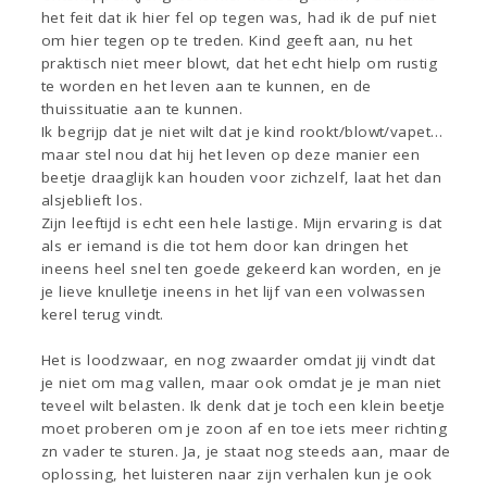
het feit dat ik hier fel op tegen was, had ik de puf niet
om hier tegen op te treden. Kind geeft aan, nu het
praktisch niet meer blowt, dat het echt hielp om rustig
te worden en het leven aan te kunnen, en de
thuissituatie aan te kunnen.
Ik begrijp dat je niet wilt dat je kind rookt/blowt/vapet…
maar stel nou dat hij het leven op deze manier een
beetje draaglijk kan houden voor zichzelf, laat het dan
alsjeblieft los.
Zijn leeftijd is echt een hele lastige. Mijn ervaring is dat
als er iemand is die tot hem door kan dringen het
ineens heel snel ten goede gekeerd kan worden, en je
je lieve knulletje ineens in het lijf van een volwassen
kerel terug vindt.
Het is loodzwaar, en nog zwaarder omdat jij vindt dat
je niet om mag vallen, maar ook omdat je je man niet
teveel wilt belasten. Ik denk dat je toch een klein beetje
moet proberen om je zoon af en toe iets meer richting
zn vader te sturen. Ja, je staat nog steeds aan, maar de
oplossing, het luisteren naar zijn verhalen kun je ook