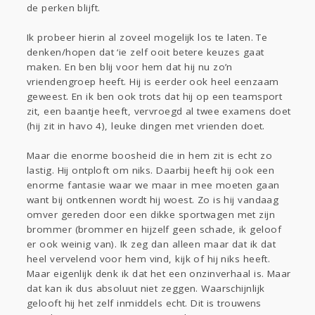
de perken blijft.
Ik probeer hierin al zoveel mogelijk los te laten. Te
denken/hopen dat ‘ie zelf ooit betere keuzes gaat
maken. En ben blij voor hem dat hij nu zo’n
vriendengroep heeft. Hij is eerder ook heel eenzaam
geweest. En ik ben ook trots dat hij op een teamsport
zit, een baantje heeft, vervroegd al twee examens doet
(hij zit in havo 4), leuke dingen met vrienden doet.
Maar die enorme boosheid die in hem zit is echt zo
lastig. Hij ontploft om niks. Daarbij heeft hij ook een
enorme fantasie waar we maar in mee moeten gaan
want bij ontkennen wordt hij woest. Zo is hij vandaag
omver gereden door een dikke sportwagen met zijn
brommer (brommer en hijzelf geen schade, ik geloof
er ook weinig van). Ik zeg dan alleen maar dat ik dat
heel vervelend voor hem vind, kijk of hij niks heeft.
Maar eigenlijk denk ik dat het een onzinverhaal is. Maar
dat kan ik dus absoluut niet zeggen. Waarschijnlijk
gelooft hij het zelf inmiddels echt. Dit is trouwens