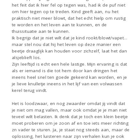
het feit dat ik hier fel op tegen was, had ik de puf niet
om hier tegen op te treden. Kind geeft aan, nu het
praktisch niet meer blowt, dat het echt hielp om rustig
te worden en het leven aan te kunnen, en de
thuissituatie aan te kunnen.
Ik begrijp dat je niet wilt dat je kind rookt/blowt/vapet…
maar stel nou dat hij het leven op deze manier een
beetje draaglijk kan houden voor zichzelf, laat het dan
alsjeblieft los.
Zijn leeftijd is echt een hele lastige. Mijn ervaring is dat
als er iemand is die tot hem door kan dringen het
ineens heel snel ten goede gekeerd kan worden, en je
je lieve knulletje ineens in het lijf van een volwassen
kerel terug vindt.
Het is loodzwaar, en nog zwaarder omdat jij vindt dat
je niet om mag vallen, maar ook omdat je je man niet
teveel wilt belasten. Ik denk dat je toch een klein beetje
moet proberen om je zoon af en toe iets meer richting
zn vader te sturen. Ja, je staat nog steeds aan, maar de
oplossing, het luisteren naar zijn verhalen kun je ook