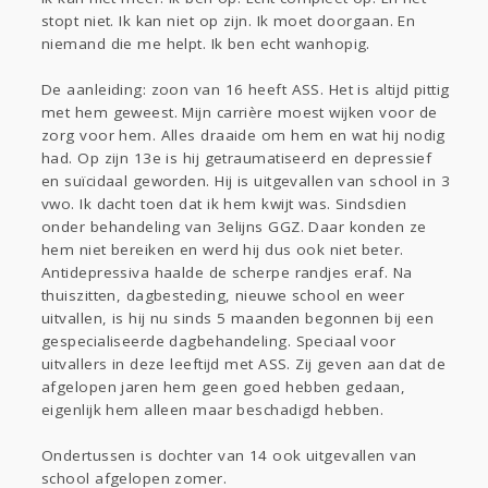
Sport
Contact
Viva zoekt
Aangeboden
stopt niet. Ik kan niet op zijn. Ik moet doorgaan. En
Gevraagd
Horen
Doen
Zien
niemand die me helpt. Ik ben echt wanhopig.
Lezen
De aanleiding: zoon van 16 heeft ASS. Het is altijd pittig
met hem geweest. Mijn carrière moest wijken voor de
zorg voor hem. Alles draaide om hem en wat hij nodig
had. Op zijn 13e is hij getraumatiseerd en depressief
en suïcidaal geworden. Hij is uitgevallen van school in 3
vwo. Ik dacht toen dat ik hem kwijt was. Sindsdien
onder behandeling van 3elijns GGZ. Daar konden ze
hem niet bereiken en werd hij dus ook niet beter.
Antidepressiva haalde de scherpe randjes eraf. Na
thuiszitten, dagbesteding, nieuwe school en weer
uitvallen, is hij nu sinds 5 maanden begonnen bij een
gespecialiseerde dagbehandeling. Speciaal voor
uitvallers in deze leeftijd met ASS. Zij geven aan dat de
afgelopen jaren hem geen goed hebben gedaan,
eigenlijk hem alleen maar beschadigd hebben.
Ondertussen is dochter van 14 ook uitgevallen van
school afgelopen zomer.