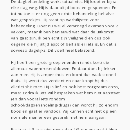
De dagbehandeling werkt totaal niet. Hij loopt er bijna
elke dag weg. Hij is daar altijd boos en gespannen. En
tot nu toe is er nog geen echte behandeling behalve
wat gesprekjes. Hij staat op wachtlijsten voor
behandeling. Doet nu wel al vervroegd examen voor 2
vakken, maar ik ben benieuwd wat daar de uitkomst
van gaat zijn. Ik ben echt zijn veiligheid en dus ook
degene die hij altijd appt of belt als er iets is. En dat is
sowieso dagelijks. Dit voelt heel belastend.
Hij heeft een grote groep vrienden (sinds kort) die
allemaal vapen/roken/blowen. En daar doet hij lekker
aan mee. Hij is amper thuis en komt dus vaak stoned
thuis. Hij werkt dus verdient en daar koopt hij dus
allerlei shit mee. Hij is lief en ook best zorgzaam enzo,
maar zodra ik iets wil bespreken wat hem niet aanstaat
(en dan vooral iets rondom
school/dagbehandeling/drugs) dan wordt hij zo enorm
boos en gaat er vandoor. Wij kunnen echt niet op een
normale manier een gesprek met hem aangaan.
Ik slaap al 3 jaar niet meer dan 4/5 uur per nacht. Heb