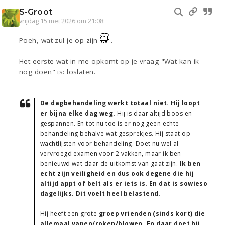
S-Groot
vrijdag 15 mei 2026 om 21:08
Poeh, wat zul je op zijn
.
Het eerste wat in me opkomt op je vraag "Wat kan ik
nog doen" is: loslaten.
De dagbehandeling werkt totaal niet. Hij loopt
er bijna elke dag weg.
Hij is daar altijd boos en
gespannen. En tot nu toe is er nog geen echte
behandeling behalve wat gesprekjes. Hij staat op
wachtlijsten voor behandeling. Doet nu wel al
vervroegd examen voor 2 vakken, maar ik ben
benieuwd wat daar de uitkomst van gaat zijn.
Ik ben
echt zijn veiligheid en dus ook degene die hij
altijd appt of belt als er iets is. En dat is sowieso
dagelijks. Dit voelt heel belastend.
Hij heeft een grote
groep vrienden (sinds kort) die
allemaal vapen/roken/blowen. En daar doet hij