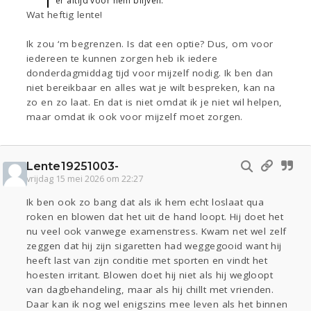
er altijd voor hem blijven.
Wat heftig lente!
Ik zou ‘m begrenzen. Is dat een optie? Dus, om voor
iedereen te kunnen zorgen heb ik iedere
donderdagmiddag tijd voor mijzelf nodig. Ik ben dan
niet bereikbaar en alles wat je wilt bespreken, kan na
zo en zo laat. En dat is niet omdat ik je niet wil helpen,
maar omdat ik ook voor mijzelf moet zorgen.
Lente19251003-
vrijdag 15 mei 2026 om 22:27
Ik ben ook zo bang dat als ik hem echt loslaat qua
roken en blowen dat het uit de hand loopt. Hij doet het
nu veel ook vanwege examenstress. Kwam net wel zelf
zeggen dat hij zijn sigaretten had weggegooid want hij
heeft last van zijn conditie met sporten en vindt het
hoesten irritant. Blowen doet hij niet als hij wegloopt
van dagbehandeling, maar als hij chillt met vrienden.
Daar kan ik nog wel enigszins mee leven als het binnen