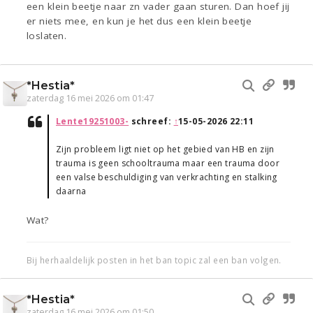
een klein beetje naar zn vader gaan sturen. Dan hoef jij
er niets mee, en kun je het dus een klein beetje
loslaten.
*Hestia*
zaterdag 16 mei 2026 om 01:47
Lente19251003-
schreef:
↑
15-05-2026 22:11
Zijn probleem ligt niet op het gebied van HB en zijn
trauma is geen schooltrauma maar een trauma door
een valse beschuldiging van verkrachting en stalking
daarna
Wat?
Bij herhaaldelijk posten in het ban topic zal een ban volgen.
*Hestia*
zaterdag 16 mei 2026 om 01:50