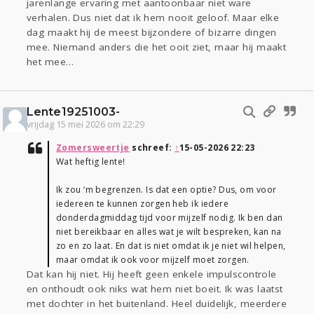
jarenlange ervaring met aantoonbaar niet ware
verhalen. Dus niet dat ik hem nooit geloof. Maar elke
dag maakt hij de meest bijzondere of bizarre dingen
mee. Niemand anders die het ooit ziet, maar hij maakt
het mee…
Lente19251003-
vrijdag 15 mei 2026 om 22:29
Zomersweertje
schreef:
↑
15-05-2026 22:23
Wat heftig lente!
Ik zou ‘m begrenzen. Is dat een optie? Dus, om voor
iedereen te kunnen zorgen heb ik iedere
donderdagmiddag tijd voor mijzelf nodig. Ik ben dan
niet bereikbaar en alles wat je wilt bespreken, kan na
zo en zo laat. En dat is niet omdat ik je niet wil helpen,
maar omdat ik ook voor mijzelf moet zorgen.
Dat kan hij niet. Hij heeft geen enkele impulscontrole
en onthoudt ook niks wat hem niet boeit. Ik was laatst
met dochter in het buitenland. Heel duidelijk, meerdere