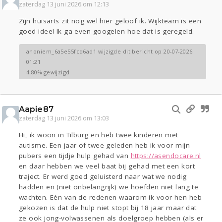
zaterdag 13 juni 2026 om 12:13
Zijn huisarts zit nog wel hier geloof ik. Wijkteam is een
goed idee! Ik ga even googelen hoe dat is geregeld.
anoniem_6a5e55fcd6ad1 wijzigde dit bericht op 20-07-2026
01:21
4.80% gewijzigd
Aapie87
zaterdag 13 juni 2026 om 13:03
Hi, ik woon in Tilburg en heb twee kinderen met
autisme. Een jaar of twee geleden heb ik voor mijn
pubers een tijdje hulp gehad van
https://asendocare.nl
en daar hebben we veel baat bij gehad met een kort
traject. Er werd goed geluisterd naar wat we nodig
hadden en (niet onbelangrijk) we hoefden niet lang te
wachten. Eén van de redenen waarom ik voor hen heb
gekozen is dat de hulp niet stopt bij 18 jaar maar dat
ze ook jong-volwassenen als doelgroep hebben (als er