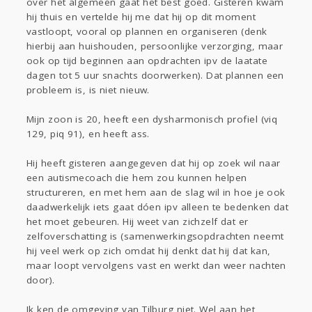
over het algemeen gaat het best goed. Gisteren kwam
Sport
Contact
Viva zoekt
Aangeboden
hij thuis en vertelde hij me dat hij op dit moment
Gevraagd
Horen
Doen
Zien
vastloopt, vooral op plannen en organiseren (denk
Lezen
hierbij aan huishouden, persoonlijke verzorging, maar
ook op tijd beginnen aan opdrachten ipv de laatate
dagen tot 5 uur snachts doorwerken). Dat plannen een
probleem is, is niet nieuw.
Mijn zoon is 20, heeft een dysharmonisch profiel (viq
129, piq 91), en heeft ass.
Hij heeft gisteren aangegeven dat hij op zoek wil naar
een autismecoach die hem zou kunnen helpen
structureren, en met hem aan de slag wil in hoe je ook
daadwerkelijk iets gaat dóen ipv alleen te bedenken dat
het moet gebeuren. Hij weet van zichzelf dat er
zelfoverschatting is (samenwerkingsopdrachten neemt
hij veel werk op zich omdat hij denkt dat hij dat kan,
maar loopt vervolgens vast en werkt dan weer nachten
door).
Ik ken de omgeving van Tilburg niet. Wel aan het