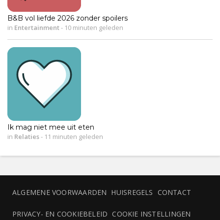
B&B vol liefde 2026 zonder spoilers
in
Entertainment
-
10 minuten geleden
Ik mag niet mee uit eten
in
Relaties
-
11 minuten geleden
ALGEMENE VOORWAARDEN
HUISREGELS
CONTACT
PRIVACY- EN COOKIEBELEID
COOKIE INSTELLINGEN