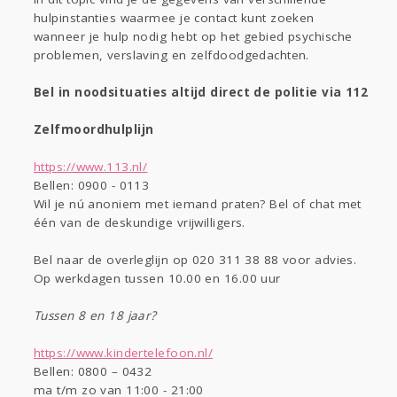
Digi
Eten
hulpinstanties waarmee je contact kunt zoeken
wanneer je hulp nodig hebt op het gebied psychische
problemen, verslaving en zelfdoodgedachten.
Kinderen
Mode & Beauty
Zwanger
Thuis
Klussen
Bel in noodsituaties altijd direct de politie via 112
Zelfmoordhulplijn
Psyche
Sport
Contact
Viva zoekt
Aangeboden
https://www.113.nl/
Gevraagd
Horen
Doen
Zien
Bellen: 0900 - 0113
Lezen
Wil je nú anoniem met iemand praten? Bel of chat met
één van de deskundige vrijwilligers.
Bel naar de overleglijn op 020 311 38 88 voor advies.
Op werkdagen tussen 10.00 en 16.00 uur
Tussen 8 en 18 jaar?
https://www.kindertelefoon.nl/
Bellen: 0800 – 0432
ma t/m zo van 11:00 - 21:00