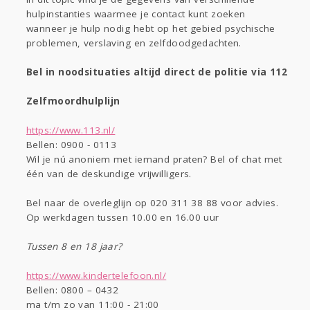
hulpinstanties waarmee je contact kunt zoeken
Actueel
Entertainment
wanneer je hulp nodig hebt op het gebied psychische
problemen, verslaving en zelfdoodgedachten.
Kinderen
Mode & Beauty
Bel in noodsituaties altijd direct de politie via 112
Digi
Eten
Zelfmoordhulplijn
Zwanger
Thuis
Klussen
https://www.113.nl/
Bellen: 0900 - 0113
Psyche
Wil je nú anoniem met iemand praten? Bel of chat met
Sport
Contact
Viva zoekt
Aangeboden
één van de deskundige vrijwilligers.
Gevraagd
Horen
Doen
Zien
Lezen
Bel naar de overleglijn op 020 311 38 88 voor advies.
Op werkdagen tussen 10.00 en 16.00 uur
Tussen 8 en 18 jaar?
https://www.kindertelefoon.nl/
Bellen: 0800 – 0432
ma t/m zo van 11:00 - 21:00