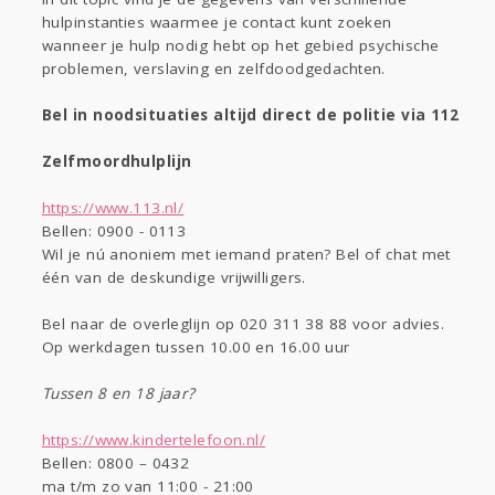
Digi
Eten
hulpinstanties waarmee je contact kunt zoeken
wanneer je hulp nodig hebt op het gebied psychische
problemen, verslaving en zelfdoodgedachten.
Kinderen
Mode & Beauty
Zwanger
Thuis
Klussen
Bel in noodsituaties altijd direct de politie via 112
Zelfmoordhulplijn
Psyche
Sport
Contact
Viva zoekt
Aangeboden
https://www.113.nl/
Gevraagd
Horen
Doen
Zien
Bellen: 0900 - 0113
Lezen
Wil je nú anoniem met iemand praten? Bel of chat met
één van de deskundige vrijwilligers.
Bel naar de overleglijn op 020 311 38 88 voor advies.
Op werkdagen tussen 10.00 en 16.00 uur
Tussen 8 en 18 jaar?
https://www.kindertelefoon.nl/
Bellen: 0800 – 0432
ma t/m zo van 11:00 - 21:00