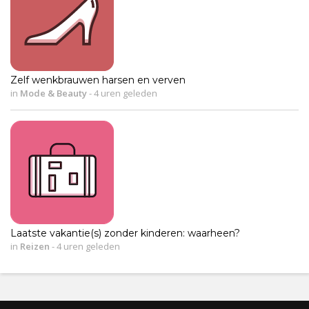
Zelf wenkbrauwen harsen en verven
in
Mode & Beauty
-
4 uren geleden
Laatste vakantie(s) zonder kinderen: waarheen?
in
Reizen
-
4 uren geleden