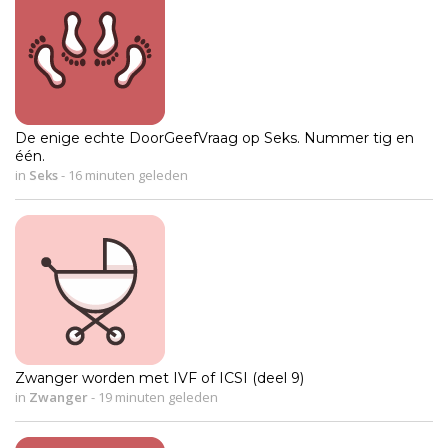
De enige echte DoorGeefVraag op Seks. Nummer tig en
één.
in
Seks
-
16 minuten geleden
Zwanger worden met IVF of ICSI (deel 9)
in
Zwanger
-
19 minuten geleden