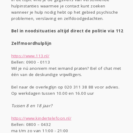
hulpinstanties waarmee je contact kunt zoeken
Entertainment
wanneer je hulp nodig hebt op het gebied psychische
problemen, verslaving en zelfdoodgedachten.
Kinderen
Digi
Mode & Beauty
Bel in noodsituaties altijd direct de politie via 112
Eten
Zelfmoordhulplijn
Thuis
Klussen
https://www.113.nl/
Bellen: 0900 - 0113
Zwanger
Psyche
Wil je nú anoniem met iemand praten? Bel of chat met
Sport
Contact
Viva zoekt
Aangeboden
één van de deskundige vrijwilligers.
Horen
Doen
Zien
Bel naar de overleglijn op 020 311 38 88 voor advies.
Op werkdagen tussen 10.00 en 16.00 uur
Gevraagd
Lezen
Tussen 8 en 18 jaar?
https://www.kindertelefoon.nl/
Bellen: 0800 – 0432
ma t/m zo van 11:00 - 21:00