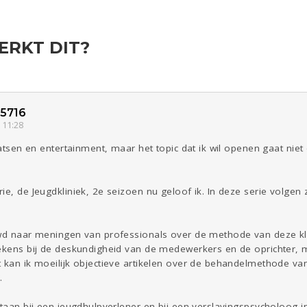
ERKT DIT?
ld & Recht
Reizen
Seks
Gezondheid
Coronavirus
Overig
COVID-19
Kinderen
Digi
Eten
Mode &
Zwanger
Beauty
5716
 11:28
Psyche
Viva zoekt
Aangeboden
Gevraagd
Horen
Doen
Zien
laatsen en entertainment, maar het topic dat ik wil openen gaat ni
ie, de Jeugdkliniek, 2e seizoen nu geloof ik. In deze serie volgen
uwd naar meningen van professionals over de methode van deze kli
tekens bij de deskundigheid van de medewerkers en de oprichter, 
 kan ik moeilijk objectieve artikelen over de behandelmethode van d
.
tstaan bij een jeugdhulpverlener en bij een verslavingspsycholoog