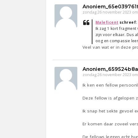
Anoniem_65e039761
zondag 26 november 2023 om
Maleficent
schreef
Ik zag 1 kort fragment
zijn voor elkaar. Dus a
oog en compassie leer
Veel van wat er in deze p
Anoniem_659524b8
zondag 26 november 2023 om
Ik ken een fellow persoonli
Deze fellow is afgelopen 
Ik snap het sekte gevoel 
Er komen daar zoveel vers
De fellows leggen echt hun 