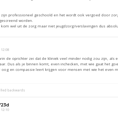
 zijn professioneel geschoold en het wordt ook vergoed door zorgv
gescreend worden.
 kom wel uit de zorg maar niet jeugdzorg/verslavingen dus absol
 12:08
in de oprichter zei dat de kliniek veel minder nodig zou zijn, als 
aar. Dus als je binnen komt, even inchecken, met wie gaat het goed,
r oog en compassie leert krijgen voor mensen met wie het even mi
elled backwards
f23d
 12:10