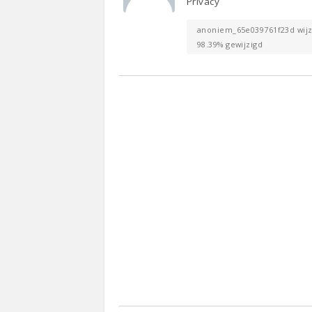
Privacy
anoniem_65e039761f23d wijzi
98.39% gewijzigd