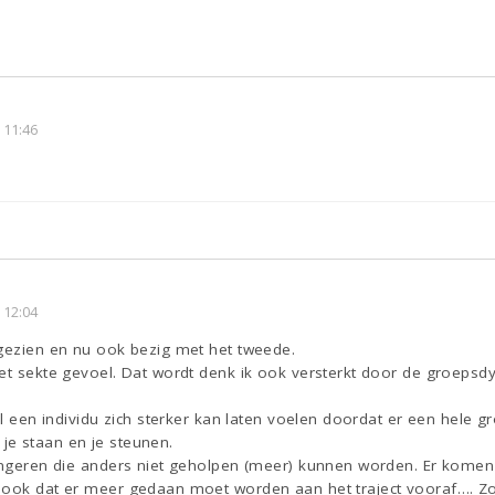
 11:46
 12:04
 gezien en nu ook bezig met het tweede.
het sekte gevoel. Dat wordt denk ik ook versterkt door de groeps
wel een individu zich sterker kan laten voelen doordat er een hele 
e staan en je steunen.
jongeren die anders niet geholpen (meer) kunnen worden. Er kome
ook dat er meer gedaan moet worden aan het traject vooraf…. Zorg