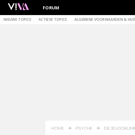
FORUM
NIEUWE TOPICS
ACTIEVE TOPICS
ALGEMENE VOORWAARDEN & HUI
HOME
PSYCHE
DE JEUGDKLINI