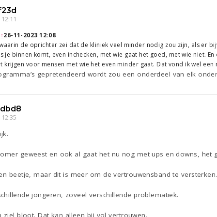
f23d
 12:11
:
↑
26-11-2023 12:08
 waarin de oprichter zei dat de kliniek veel minder nodig zou zijn, als er 
ls je binnen komt, even inchecken, met wie gaat het goed, met wie niet. En 
t krijgen voor mensen met wie het even minder gaat. Dat vond ik wel een 
rogramma’s gepretendeerd wordt zou een onderdeel van elk onderw
adbd8
 12:35
jk.
zomer geweest en ook al gaat het nu nog met ups en downs, het 
een beetje, maar dit is meer om de vertrouwensband te versterken
chillende jongeren, zoveel verschillende problematiek.
ziel bloot. Dat kan alleen bij vol vertrouwen.