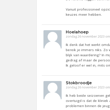
Vanuit professioneel opzi
keuzes meer hebben.
Hoelahoep
zondag 26 november 2023 om
Ik denk dat het werkt omd
bereik je immers niks. Zo 
blijk van waardering? In 
gedrag af maar de persoo
Ik geloof er wel in, mits 
Stokbroodje
zondag 26 november 2023 om
Ik heb beide seizoenen gek
overtuigd is dat de klinie
problemen binnen de jeugd