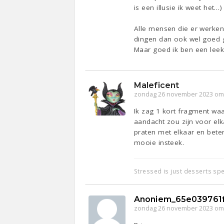
is een illusie ik weet het…)
Alle mensen die er werken
dingen dan ook wel goed 
Maar goed ik ben een leek
Maleficent
zondag 26 november 2023 om
Ik zag 1 kort fragment waar
aandacht zou zijn voor elk
praten met elkaar en bete
mooie insteek.
Stressed is just desserts sp
Anoniem_65e039761
zondag 26 november 2023 om