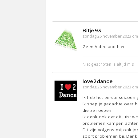
Bitje93
zondag 26 november 2023 om
Geen Videoland hier
Niet geschoten is altijd mis
love2dance
zondag 26 november 2023 om
Ik heb het eerste seizoen
Ik snap je gedachte over 
die ze roepen.
Ik denk ook dat dit juist 
problemen kampen achter j
Dit zijn volgens mij ook 
soort problemen bij. Denk 