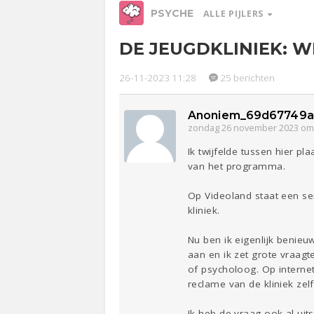
PSYCHE
ALLE PIJLERS
DE JEUGDKLINIEK: W
Relaties
Werk &
Ge
Studie
26-11-2023 11:28
25 berichten
Entertainment
Lijf & Lijn
Anoniem_69d67749a
zondag 26 november 2023 om
Sport
Contact
Ik twijfelde tussen hier p
van het programma.
Op Videoland staat een ser
kliniek.
Nu ben ik eigenlijk benie
aan en ik zet grote vraag
of psycholoog. Op internet
reclame van de kliniek zelf
Ik heb de vraag ook al ui