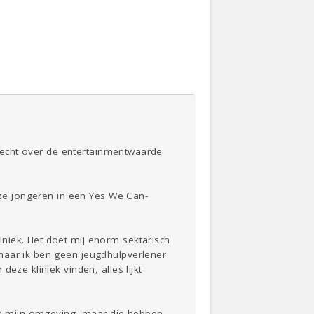
Actueel
Oekraïne
Thuis
Klussen
Lezen
et echt over de entertainmentwaarde
 ze jongeren in een Yes We Can-
niek. Het doet mij enorm sektarisch
maar ik ben geen jeugdhulpverlener
eze kliniek vinden, alles lijkt
 in mijn omgeving, maar die hebben