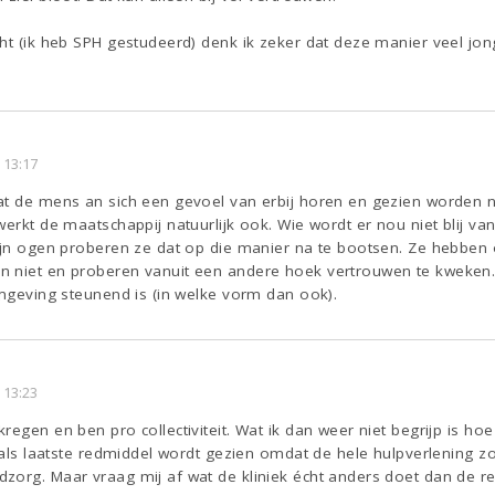
cht (ik heb SPH gestudeerd) denk ik zeker dat deze manier veel jo
 13:17
at de mens an sich een gevoel van erbij horen en gezien worden 
werkt de maatschappij natuurlijk ook. Wie wordt er nou niet blij 
mijn ogen proberen ze dat op die manier na te bootsen. Ze hebben
n niet en proberen vanuit een andere hoek vertrouwen te kweken
omgeving steunend is (in welke vorm dan ook).
 13:23
regen en ben pro collectiviteit. Wat ik dan weer niet begrijp is hoe
k als laatste redmiddel wordt gezien omdat de hele hulpverlening zo
zorg. Maar vraag mij af wat de kliniek écht anders doet dan de re