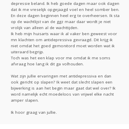
depressie beland. Ik heb goede dagen maar ook dagen
Gevraagd
Horen
Doen
Zien
dat ik me vreselijk opgejaagd voel en heel somber ben.
Lezen
En deze dagen beginnen heel erg te overheersen. Ik sta
op de wachtlijst van de ggz maar daar wordt je niet
vrolijk van alleen al de wachttijden.
Ik heb mijn huisarts waar ik al vaker ben geweest voor
mn klachten om antidepressiva gevraagd. Dit krijg ik
niet omdat het goed gemonitord moet worden wat ik
uiteraard begrijp.
Toch was het een klap voor me omdat ik me soms
afvraag hoe lang ik dit ga volhouden.
Wat zijn jullie ervaringen met antidepressiva en dan
ook gericht op slapen? Ik weet dat slecht slapen een
bijwerking is aan het begin maar gaat dat wel over? Ik
word namelijk echt moedeloos van vrijwel elke nacht
amper slapen.
Ik hoor graag van jullie.