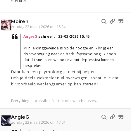
Sterkte!
Moiren
zondag 22 maart 2026 om 16:24
AngieG
schreef:
↑
22-03-2026 15:45
Mijn leidinggevende is op de hoogte en ik krijg een
doorverwijzing naar de bedrijfspsycholoog. Ik hoop
dat dit snel is en we ook evt antidepressiva kunnen
bespreken.
Daar kan een psycholoog je niet bij helpen.
Heb je deels ziekmelden al overwogen, zodat je je dat
bijvoorbeeld wat langzamer op kan starten?
Everything is possible for the one who believes.
AngieG
zondag 22 maart 2026 om 17:01