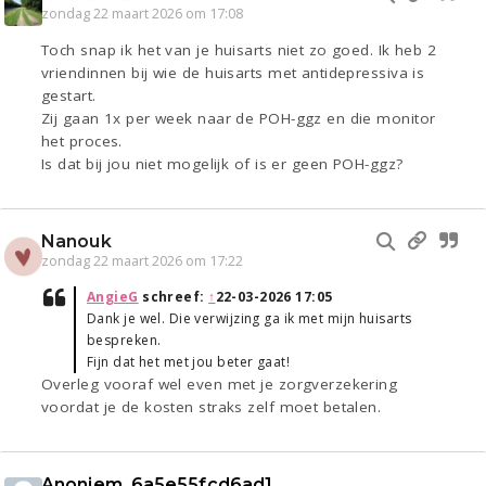
zondag 22 maart 2026 om 17:08
Toch snap ik het van je huisarts niet zo goed. Ik heb 2
vriendinnen bij wie de huisarts met antidepressiva is
gestart.
Zij gaan 1x per week naar de POH-ggz en die monitor
het proces.
Is dat bij jou niet mogelijk of is er geen POH-ggz?
Nanouk
zondag 22 maart 2026 om 17:22
AngieG
schreef:
↑
22-03-2026 17:05
Dank je wel. Die verwijzing ga ik met mijn huisarts
bespreken.
Fijn dat het met jou beter gaat!
Overleg vooraf wel even met je zorgverzekering
voordat je de kosten straks zelf moet betalen.
Anoniem_6a5e55fcd6ad1