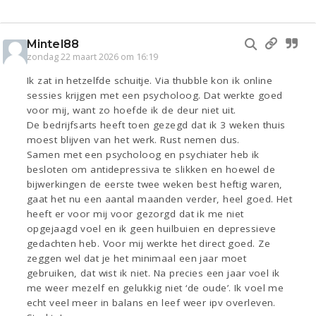
Mintel88
zondag 22 maart 2026 om 16:19
Ik zat in hetzelfde schuitje. Via thubble kon ik online
sessies krijgen met een psycholoog. Dat werkte goed
voor mij, want zo hoefde ik de deur niet uit.
De bedrijfsarts heeft toen gezegd dat ik 3 weken thuis
moest blijven van het werk. Rust nemen dus.
Samen met een psycholoog en psychiater heb ik
besloten om antidepressiva te slikken en hoewel de
bijwerkingen de eerste twee weken best heftig waren,
gaat het nu een aantal maanden verder, heel goed. Het
heeft er voor mij voor gezorgd dat ik me niet
opgejaagd voel en ik geen huilbuien en depressieve
gedachten heb. Voor mij werkte het direct goed. Ze
zeggen wel dat je het minimaal een jaar moet
gebruiken, dat wist ik niet. Na precies een jaar voel ik
me weer mezelf en gelukkig niet ‘de oude’. Ik voel me
echt veel meer in balans en leef weer ipv overleven.