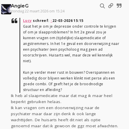
AngieG
zondag 22 maart 2026 om 15:24
Lucy
schreef:
↑
22-03-2026 15:15
Gaat het je om je depressie onder controle te krijgen
of om je slaapproblemen? In hrt 2e geval zou je
kunnen vragen om (tijdelijke) slaapmedicatie of
angstremmers. In het 1e geval een doorverwijzing naar
een psychiater (een psycholoog mag geen ad
voorschrijven. Huisarts wel, maar deze wil kennelijk
niet).
Kun je verder meer rust in bouwen? Overspannen en
volledig door blijven werken klinkt niet perse als een
goede combi. Of geeft het je de broodnodige
structuur en afleiding?
Ik heb al slaapmedicatie maar dat mag ik maar heel
beperkt gebruiken helaas.
Ik kan vragen om een doorverwijzing naar de
psychiater maar daar zijn denk ik ook lange
wachttijden. De huisarts heeft dit niet als optie
genoemd maar dat ik gewoon de ggz moet afwachten.