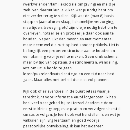
(werk/vrienden/familie/sociale omgeving) en meld je
ziek. Van daaruit kun je kijken wat je nodig hebt om
niet verder terug te vallen. Kijk wat de (max 8) basis
stappen (aantal uren slaap, lichamelijke verzorging,
maaltijden, beweging etc) zijn die je nodig hebt om te
overleven, noteer ze en probeer je daar ook aan te
houden. Slapen lukt dan misschien niet momenteel
maar neem wel die rust op bed zonder prikkels. Het is
belangrijk een proberen structuur aan te houden en
een planning voor jezelf te maken. Geen druk schema,
maar bv tijd van opstaan, 3 eetmomenten, wandeling,
iets om uit je hoofd te gaan
lezen/puzzelen/knutselen/Lego en een tijd naar bed
gaan. Maar alles met beleid dus niet vol plannen.
Kijk ook of er eventueel in de buurt iets is waar je
terecht kunt voor informatie en/of lotgenoten. Ik heb
heel veel baat gehad bij se Herstel Academie door
eerst in kleine groepjes te praten en vervolgens herstel
cursus te volgen. Je leert ook wat herstellen is en wat je
valkuilen zijn. Erg leerzaam en goed voor je
persoonlijke ontwikkeling. Ik kan het iedereen