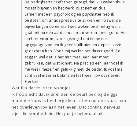
De bedrijfsarts heeft toen gezegd dat ik 3 weken thuis
moest blijven van het werk. Rust nemen dus.
Samen met een psycholoog en psychiater heb ik
besloten om antidepressiva te slikken en hoewel de
bijwerkingen de eerste twee weken best heftig waren,
gaat het nu een aantal maanden verder, heel goed. Het
heeft er voor mij voor gezorgd dat ik me niet
opgejaagd voel en ik geen huilbuien en depressieve
gedachten heb. Voor mij werkte het direct goed. Ze
zeggen wel dat je het minimaal een jaar moet
gebruiken, dat wist ik niet. Na precies een jaar voel ik
me weer mezelf en gelukkig niet ‘de oude’. Ik voel me
echt veel meer in balans en leef weer ipv overleven.
Sterkte!
Wat fijn dat te lezen voor je!
Ik hoop echt dat ik snel aan de beurt ben bij de ggz
maar die kans is heel erg klein. Ik ben nu ook vaak aan
het overleven ipv aan het leven. Dat continu nerveus
zijn, die somberheid. Het put je helemaal uit.