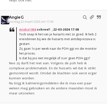
helpt ook niet.
AngieG
zondag 22 maart 2026 om 17:43
mieke1966
schreef:
↑
22-03-2026 17:08
Toch snap ik het van je huisarts niet zo goed. Ik heb 2
vriendinnen bij wie de huisarts met antidepressiva is
gestart.
Zij gaan 1x per week naar de POH-ggz en die monitor
het proces.
Is dat bij jou niet mogelijk of is er geen POH-ggz?
Nee zij durft het niet aan. Volgens de poh heb ik
complexe problematiek. En de huisarts wil dat ik strikt
gemonitord wordt. Omdat de klachten ook eerst erger
kunnen worden.
Nu krijg ik kalmeringsmiddelen die ik max een paar
weken mag gebruiken en de andere maanden moet ik
maar uitzoeken