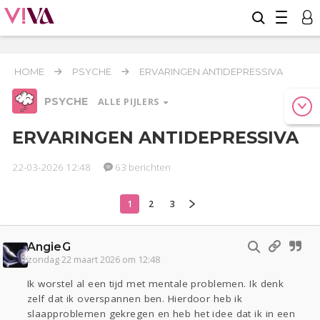
HOME
PSYCHE
ERVARINGEN ANTIDEPRESSIVA
PSYCHE
ALLE PIJLERS
ERVARINGEN ANTIDEPRESSIVA
22-03-2026 12:48
63 berichten
Relaties
Werk & Studie
Geld & Recht
Reizen
Seks
Gezondheid
Coronavirus
Overig
COVID-19
1
2
3
Actueel
Oekraïne
Entertainment
Lijf & Lijn
Kinderen
Digi
Eten
Mode & Beauty
AngieG
Zwanger
Thuis
Klussen
zondag 22 maart 2026 om 12:48
Ik worstel al een tijd met mentale problemen. Ik denk
Psyche
zelf dat ik overspannen ben. Hierdoor heb ik
slaapproblemen gekregen en heb het idee dat ik in een
Sport
Contact
Viva zoekt
Aangeboden