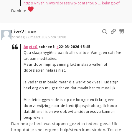
https://nvzh.nl/wordpress/wp-content/up ... keling.pdf
Dank je
Live2Love
zondag 22 maart 2026 om 16:08
AngieG
schreef:
↑
22-03-2026 15:45
Qua slaap hygiëne pas ik alles al toe. Van geen cafeïne
tot aan meditaties.
Maar door mijn spanning lukt in slaap vallen of
doorslapen helaas niet.
Ja vader is in beeld maar die werkt ook veel. Kids zijn
heel erg op mij gericht en dat maakt het zo moeilijk.
Mijn leidinggevende is op de hoogte en ik krijg een
doorverwijzing naar de bedrijfspsycholoog. Ik hoop
dat dit snel is en we ook evt antidepressiva kunnen
bespreken.
Dan heb je heel wat stappen gezet in ieders geval ! Ik
hoop dat je snel ergens hulp/steun kunt vinden. Tot die