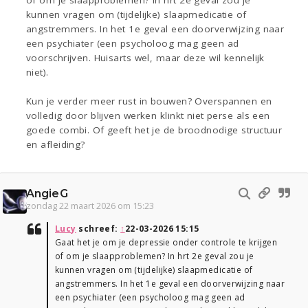
of om je slaapproblemen? In hrt 2e geval zou je
kunnen vragen om (tijdelijke) slaapmedicatie of
angstremmers. In het 1e geval een doorverwijzing naar
een psychiater (een psycholoog mag geen ad
voorschrijven. Huisarts wel, maar deze wil kennelijk
niet).
Kun je verder meer rust in bouwen? Overspannen en
volledig door blijven werken klinkt niet perse als een
goede combi. Of geeft het je de broodnodige structuur
en afleiding?
AngieG
zondag 22 maart 2026 om 15:23
Lucy
schreef:
↑
22-03-2026 15:15
Gaat het je om je depressie onder controle te krijgen
of om je slaapproblemen? In hrt 2e geval zou je
kunnen vragen om (tijdelijke) slaapmedicatie of
angstremmers. In het 1e geval een doorverwijzing naar
een psychiater (een psycholoog mag geen ad