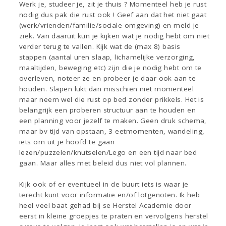
Werk je, studeer je, zit je thuis ? Momenteel heb je rust
nodig dus pak die rust ook ! Geef aan dat het niet gaat
(werk/vrienden/familie/sociale omgeving) en meld je
ziek. Van daaruit kun je kijken wat je nodig hebt om niet
verder terug te vallen. Kijk wat de (max 8) basis
stappen (aantal uren slaap, lichamelijke verzorging,
maaltijden, beweging etc) zijn die je nodig hebt om te
overleven, noteer ze en probeer je daar ook aan te
houden. Slapen lukt dan misschien niet momenteel
maar neem wel die rust op bed zonder prikkels. Het is
belangrijk een proberen structuur aan te houden en
een planning voor jezelf te maken. Geen druk schema,
maar bv tijd van opstaan, 3 eetmomenten, wandeling,
iets om uit je hoofd te gaan
lezen/puzzelen/knutselen/Lego en een tijd naar bed
gaan. Maar alles met beleid dus niet vol plannen.
Kijk ook of er eventueel in de buurt iets is waar je
terecht kunt voor informatie en/of lotgenoten. Ik heb
heel veel baat gehad bij se Herstel Academie door
eerst in kleine groepjes te praten en vervolgens herstel