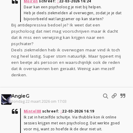
Moiren
schreef:
↑
22-03-2026 16:24
Daar kan een psycholoog je niet bij helpen.
Heb je deels ziekmelden al overwogen, zodat je je dat
bijvoorbeeld wat langzamer op kan starten?
Bij antidepressiva bedoel je? Ik weet dat een
psycholoog dat niet mag voorschrijven maar ik dacht
dat ik mss een verwijzing kan krijgen naar een
psychiater?
Deels ziekmelden heb ik overwogen maar vind ik toch
nog heel lastig. Super stom natuurlijk. Maar typeert mij
een beetje als persoon en waarschijnlijk ook de reden
dat ik overspannen ben geraakt. Weinig aan mezelf
denken.
AngieG
zondag 22 maart 2026 om 17:03
Mintel88
schreef:
↑
22-03-2026 16:19
Ik zat in hetzelfde schuitje. Via thubble kon ik online
sessies krijgen met een psycholoog. Dat werkte goed
voor mij, want zo hoefde ik de deur niet uit.