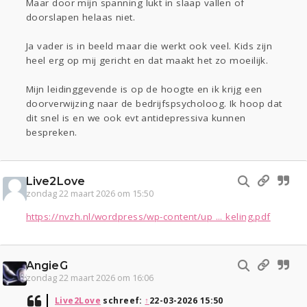
Maar door mijn spanning lukt in slaap vallen of
doorslapen helaas niet.
Ja vader is in beeld maar die werkt ook veel. Kids zijn
heel erg op mij gericht en dat maakt het zo moeilijk.
Mijn leidinggevende is op de hoogte en ik krijg een
doorverwijzing naar de bedrijfspsycholoog. Ik hoop dat
dit snel is en we ook evt antidepressiva kunnen
bespreken.
Live2Love
zondag 22 maart 2026 om 15:50
https://nvzh.nl/wordpress/wp-content/up ... keling.pdf
AngieG
zondag 22 maart 2026 om 16:06
Live2Love
schreef:
↑
22-03-2026 15:50