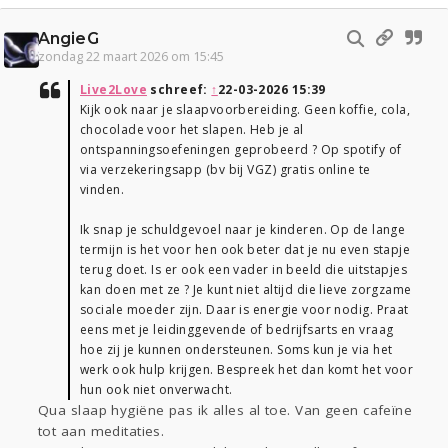
AngieG
zondag 22 maart 2026 om 15:45
Live2Love
schreef:
↑
22-03-2026 15:39
Kijk ook naar je slaapvoorbereiding. Geen koffie, cola,
chocolade voor het slapen. Heb je al
ontspanningsoefeningen geprobeerd ? Op spotify of
via verzekeringsapp (bv bij VGZ) gratis online te
vinden.
Ik snap je schuldgevoel naar je kinderen. Op de lange
termijn is het voor hen ook beter dat je nu even stapje
terug doet. Is er ook een vader in beeld die uitstapjes
kan doen met ze ? Je kunt niet altijd die lieve zorgzame
sociale moeder zijn. Daar is energie voor nodig. Praat
eens met je leidinggevende of bedrijfsarts en vraag
hoe zij je kunnen ondersteunen. Soms kun je via het
werk ook hulp krijgen. Bespreek het dan komt het voor
hun ook niet onverwacht.
Qua slaap hygiëne pas ik alles al toe. Van geen cafeïne
tot aan meditaties.