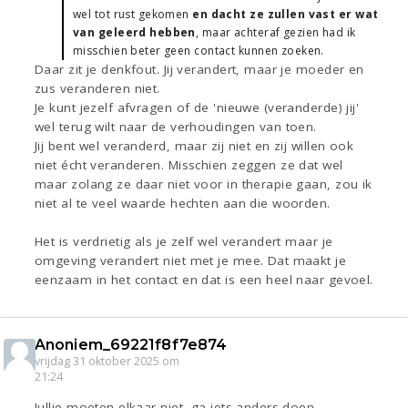
wel tot rust gekomen
en dacht ze zullen vast er wat
van geleerd hebben
, maar achteraf gezien had ik
misschien beter geen contact kunnen zoeken.
Daar zit je denkfout. Jij verandert, maar je moeder en
zus veranderen niet.
Je kunt jezelf afvragen of de 'nieuwe (veranderde) jij'
wel terug wilt naar de verhoudingen van toen.
Jij bent wel veranderd, maar zij niet en zij willen ook
niet écht veranderen. Misschien zeggen ze dat wel
maar zolang ze daar niet voor in therapie gaan, zou ik
niet al te veel waarde hechten aan die woorden.
Het is verdrietig als je zelf wel verandert maar je
omgeving verandert niet met je mee. Dat maakt je
eenzaam in het contact en dat is een heel naar gevoel.
Anoniem_69221f8f7e874
vrijdag 31 oktober 2025 om
21:24
Jullie moeten elkaar niet, ga iets anders doen.