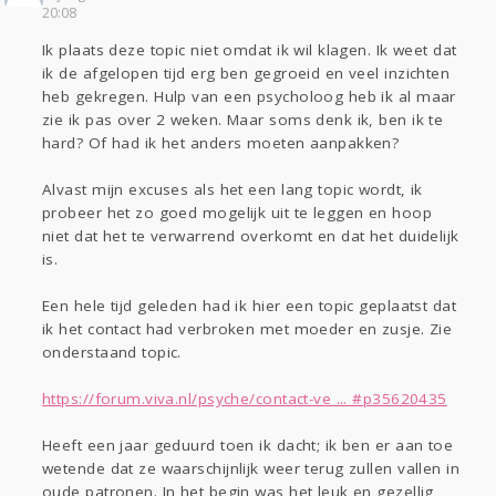
Sport
Contact
Viva zoekt
Aangeboden
20:08
Gevraagd
Horen
Doen
Zien
Ik plaats deze topic niet omdat ik wil klagen. Ik weet dat
Lezen
ik de afgelopen tijd erg ben gegroeid en veel inzichten
heb gekregen. Hulp van een psycholoog heb ik al maar
zie ik pas over 2 weken. Maar soms denk ik, ben ik te
hard? Of had ik het anders moeten aanpakken?
Alvast mijn excuses als het een lang topic wordt, ik
probeer het zo goed mogelijk uit te leggen en hoop
niet dat het te verwarrend overkomt en dat het duidelijk
is.
Een hele tijd geleden had ik hier een topic geplaatst dat
ik het contact had verbroken met moeder en zusje. Zie
onderstaand topic.
https://forum.viva.nl/psyche/contact-ve ... #p35620435
Heeft een jaar geduurd toen ik dacht; ik ben er aan toe
wetende dat ze waarschijnlijk weer terug zullen vallen in
oude patronen. In het begin was het leuk en gezellig,