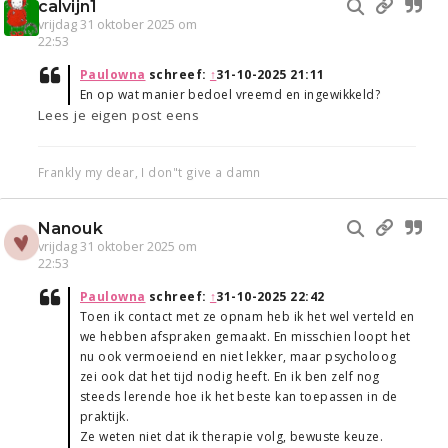
calvijn1
vrijdag 31 oktober 2025 om
22:53
Paulowna
schreef:
↑
31-10-2025 21:11
En op wat manier bedoel vreemd en ingewikkeld?
Lees je eigen post eens
Frankly my dear, I don"t give a damn
Nanouk
vrijdag 31 oktober 2025 om
22:53
Paulowna
schreef:
↑
31-10-2025 22:42
Toen ik contact met ze opnam heb ik het wel verteld en
we hebben afspraken gemaakt. En misschien loopt het
nu ook vermoeiend en niet lekker, maar psycholoog
zei ook dat het tijd nodig heeft. En ik ben zelf nog
steeds lerende hoe ik het beste kan toepassen in de
praktijk.
Ze weten niet dat ik therapie volg, bewuste keuze.