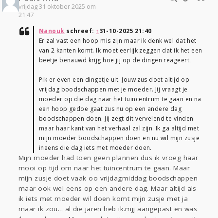
vrijdag 31 oktober 2025 om
21:47
Nanouk
schreef:
↑
31-10-2025 21:40
Er zal vast een hoop mis zijn maar ik denk wel dat het
van 2 kanten komt. Ik moet eerlijk zeggen dat ik het een
beetje benauwd krijg hoe jij op de dingen reageert.
Pik er even een dingetje uit. Jouw zus doet altijd op
vrijdag boodschappen met je moeder. Jij vraagt je
moeder op die dag naar het tuincentrum te gaan en na
een hoop gedoe gaat zus nu op een andere dag
boodschappen doen. Jij zegt dit vervelend te vinden
maar haar kant van het verhaal zal zijn. Ik ga altijd met
mijn moeder boodschappen doen en nu wil mijn zusje
ineens die dag iets met moeder doen.
Mijn moeder had toen geen plannen dus ik vroeg haar
mooi op tijd om naar het tuincentrum te gaan. Maar
mijn zusje doet vaak oo vrijdagmiddag boodschappen
maar ook wel eens op een andere dag. Maar altijd als
ik iets met moeder wil doen komt mijn zusje met ja
maar ik zou... al die jaren heb ik.mjj aangepast en was