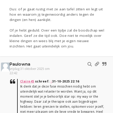
Dus: of je gaat rustig met ze aan tafel zitten en legt uit
hoe en waarom jij tegenwoordig anders tegen de
dingen (en hen) aankijkt.
Of je hebt geduld. Over een tijdje zal de boodschap wel
indalen. Geef ze die tijd ook. Doe niet te moeilijk over
kleine dingen en wees blij met je eigen nieuwe
inzichten. Het gaat uiteindelijk om jou.
Paulowna
vrijdag 31 oktober 2025 om
22:42
Claire45
schreef:
↑
31-10-2025 22:16
Ik denk dat je deze fase misschien nodig hebt om
uiteindelijk wat relaxter te worden. Want ja, op dit
moment stel je je behoorlijk star op: my way or the
highway. Daar zal je therapie ook aan bijgedragen
hebben: leren grenzen te stellen, opkomen voor jezelf,
niet meer pleasen om de lieve vrede te bewaren. Heel