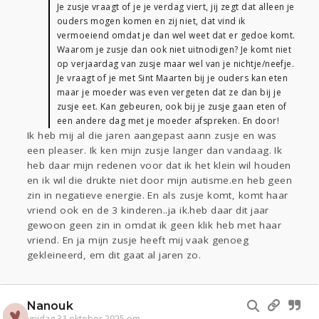
Je zusje vraagt of je je verdag viert, jij zegt dat alleen je
ouders mogen komen en zij niet, dat vind ik
vermoeiend omdat je dan wel weet dat er gedoe komt.
Waarom je zusje dan ook niet uitnodigen? Je komt niet
op verjaardag van zusje maar wel van je nichtje/neefje.
Je vraagt of je met Sint Maarten bij je ouders kan eten
maar je moeder was even vergeten dat ze dan bij je
zusje eet. Kan gebeuren, ook bij je zusje gaan eten of
een andere dag met je moeder afspreken. En door!
Ik heb mij al die jaren aangepast aann zusje en was
een pleaser. Ik ken mijn zusje langer dan vandaag. Ik
heb daar mijn redenen voor dat ik het klein wil houden
en ik wil die drukte niet door mijn autisme.en heb geen
zin in negatieve energie. En als zusje komt, komt haar
vriend ook en de 3 kinderen..ja ik.heb daar dit jaar
gewoon geen zin in omdat ik geen klik heb met haar
vriend. En ja mijn zusje heeft mij vaak genoeg
gekleineerd, em dit gaat al jaren zo.
Nanouk
vrijdag 31 oktober 2025 om