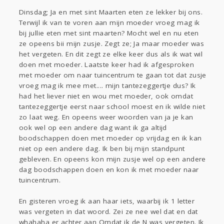
Dinsdag; Ja en met sint Maarten eten ze lekker bij ons.
Terwijl ik van te voren aan mijn moeder vroeg mag ik
bij jullie eten met sint maarten? Mocht wel en nu eten
ze opeens bii mijn zusje. Zegt ze; Ja maar moeder was
het vergeten. En dit zegt ze elke keer dus als ik wat wil
doen met moeder. Laatste keer had ik afgesproken
met moeder om naar tuincentrum te gaan tot dat zusje
vroeg mag ik mee met.... mijn tantezeggertje dus? Ik
had het liever niet en wou met moeder, ook omdat
tantezeggertje eerst naar school moest en ik wilde niet
zo laat weg. En opeens weer woorden van ja je kan
ook wel op een andere dag want ik ga altijd
boodschappen doen met moeder op vrijdag en ik kan
niet op een andere dag. Ik ben bij mijn standpunt
gebleven. En opeens kon mijn zusje wel op een andere
dag boodschappen doen en kon ik met moeder naar
tuincentrum.
En gisteren vroeg ik aan haar iets, waarbij ik 1 letter
was vergeten in dat woord. Zei ze nee wel dat en dat
whahaha er achter aan Omdat ik de N was vergeten. Ik