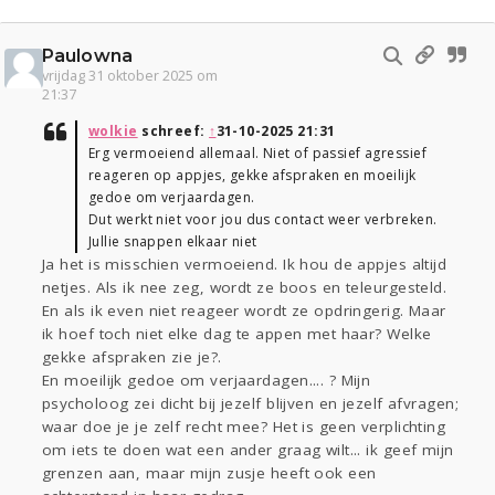
Paulowna
vrijdag 31 oktober 2025 om
21:37
wolkie
schreef:
↑
31-10-2025 21:31
Erg vermoeiend allemaal. Niet of passief agressief
reageren op appjes, gekke afspraken en moeilijk
gedoe om verjaardagen.
Dut werkt niet voor jou dus contact weer verbreken.
Jullie snappen elkaar niet
Ja het is misschien vermoeiend. Ik hou de appjes altijd
netjes. Als ik nee zeg, wordt ze boos en teleurgesteld.
En als ik even niet reageer wordt ze opdringerig. Maar
ik hoef toch niet elke dag te appen met haar? Welke
gekke afspraken zie je?.
En moeilijk gedoe om verjaardagen.... ? Mijn
psycholoog zei dicht bij jezelf blijven en jezelf afvragen;
waar doe je je zelf recht mee? Het is geen verplichting
om iets te doen wat een ander graag wilt... ik geef mijn
grenzen aan, maar mijn zusje heeft ook een