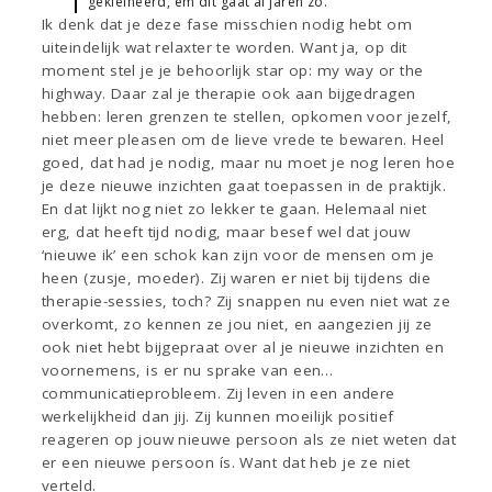
gekleineerd, em dit gaat al jaren zo.
Ik denk dat je deze fase misschien nodig hebt om
uiteindelijk wat relaxter te worden. Want ja, op dit
moment stel je je behoorlijk star op: my way or the
highway. Daar zal je therapie ook aan bijgedragen
hebben: leren grenzen te stellen, opkomen voor jezelf,
niet meer pleasen om de lieve vrede te bewaren. Heel
goed, dat had je nodig, maar nu moet je nog leren hoe
je deze nieuwe inzichten gaat toepassen in de praktijk.
En dat lijkt nog niet zo lekker te gaan. Helemaal niet
erg, dat heeft tijd nodig, maar besef wel dat jouw
‘nieuwe ik’ een schok kan zijn voor de mensen om je
heen (zusje, moeder). Zij waren er niet bij tijdens die
therapie-sessies, toch? Zij snappen nu even niet wat ze
overkomt, zo kennen ze jou niet, en aangezien jij ze
ook niet hebt bijgepraat over al je nieuwe inzichten en
voornemens, is er nu sprake van een…
communicatieprobleem. Zij leven in een andere
werkelijkheid dan jij. Zij kunnen moeilijk positief
reageren op jouw nieuwe persoon als ze niet weten dat
er een nieuwe persoon ís. Want dat heb je ze niet
verteld.