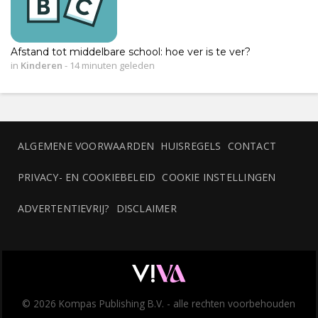
Afstand tot middelbare school: hoe ver is te ver?
in
Kinderen
-
14 minuten geleden
ALGEMENE VOORWAARDEN
HUISREGELS
CONTACT
PRIVACY- EN COOKIEBELEID
COOKIE INSTELLINGEN
ADVERTENTIEVRIJ?
DISCLAIMER
© 2026 Kompas Publishing B.V. - alle rechten voorbehouden