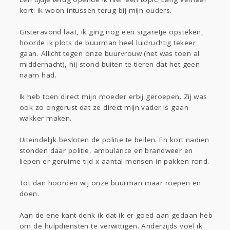
Sport
Contact
Viva zoekt
Aangeboden
kort: ik woon intussen terug bij mijn ouders.
Gevraagd
Horen
Doen
Zien
Gisteravond laat, ik ging nog een sigaretje opsteken,
Lezen
hoorde ik plots de buurman heel luidruchtig tekeer
gaan. Allicht tegen onze buurvrouw (het was toen al
middernacht), hij stond buiten te tieren dat het geen
naam had.
Ik heb toen direct mijn moeder erbij geroepen. Zij was
ook zo ongerust dat ze direct mijn vader is gaan
wakker maken.
Uiteindelijk besloten de politie te bellen. En kort nadien
stonden daar politie, ambulance en brandweer en
liepen er geruime tijd x aantal mensen in pakken rond.
Tot dan hoorden wij onze buurman maar roepen en
doen.
Aan de ene kant denk ik dat ik er goed aan gedaan heb
om de hulpdiensten te verwittigen. Anderzijds voel ik