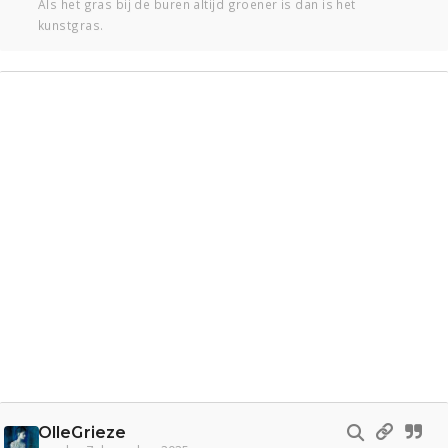
Als het gras bij de buren altijd groener is dan is het
kunstgras.
OlleGrieze