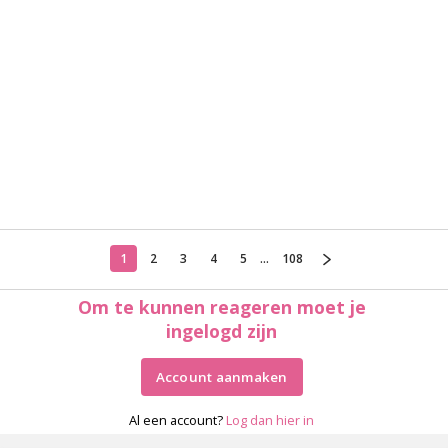
1
2
3
4
5
...
108
Om te kunnen reageren moet je
ingelogd zijn
Account aanmaken
Al een account?
Log dan hier in