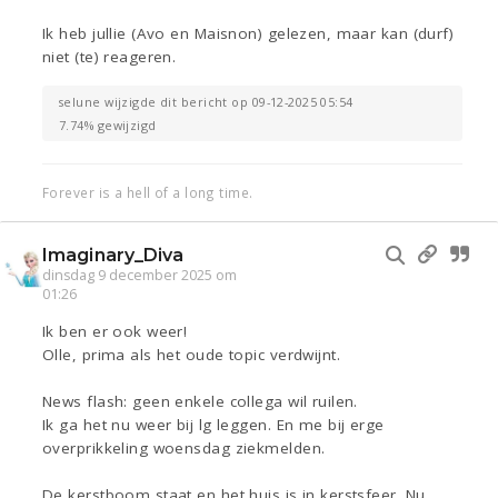
Ik heb jullie (Avo en Maisnon) gelezen, maar kan (durf)
niet (te) reageren.
selune wijzigde dit bericht op 09-12-2025 05:54
7.74% gewijzigd
Forever is a hell of a long time.
Imaginary_Diva
dinsdag 9 december 2025 om
01:26
Ik ben er ook weer!
Olle, prima als het oude topic verdwijnt.
News flash: geen enkele collega wil ruilen.
Ik ga het nu weer bij lg leggen. En me bij erge
overprikkeling woensdag ziekmelden.
De kerstboom staat en het huis is in kerstsfeer. Nu