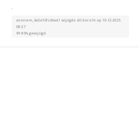
.
anoniem_6a5e55fcd6ad1 wijzigde dit bericht op 10-12-2025
08:27
99.85% gewijzigd