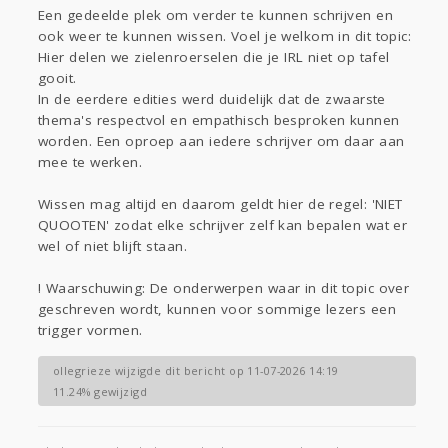
Sport
Contact
Viva zoekt
Aangeboden
Een gedeelde plek om verder te kunnen schrijven en
ook weer te kunnen wissen. Voel je welkom in dit topic:
Gevraagd
Horen
Doen
Zien
Hier delen we zielenroerselen die je IRL niet op tafel
Lezen
gooit.
In de eerdere edities werd duidelijk dat de zwaarste
thema's respectvol en empathisch besproken kunnen
worden. Een oproep aan iedere schrijver om daar aan
mee te werken.
Wissen mag altijd en daarom geldt hier de regel: 'NIET
QUOOTEN' zodat elke schrijver zelf kan bepalen wat er
wel of niet blijft staan.
! Waarschuwing: De onderwerpen waar in dit topic over
geschreven wordt, kunnen voor sommige lezers een
trigger vormen.
ollegrieze wijzigde dit bericht op 11-07-2026 14:19
11.24% gewijzigd