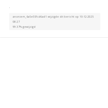
.
anoniem_6a5e55fcd6ad1 wijzigde dit bericht op 10-12-2025
08:27
99.37% gewijzigd