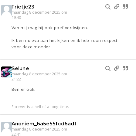
Frietje23
maandag 8 december 2025 om
19:40
Van mij mag hij ook poef verdwijnen.
Ik ben nu eva aan het kijken en ik heb zoon respect
voor deze moeder.
Selune
maandag 8 december 2025 om
21:22
Ben er ook.
Forever is a hell of a long time.
Anoniem_6a5e55fcd6ad1
maandag 8 december 2025 om
22:41