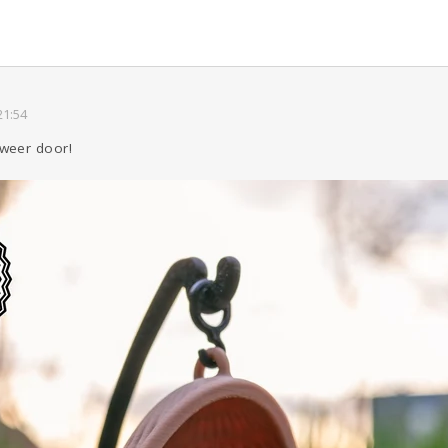
21:54
weer door!