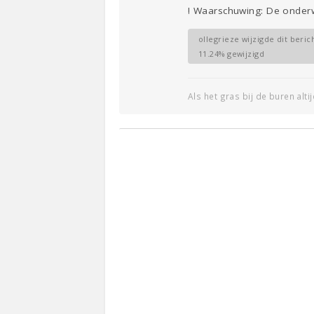
! Waarschuwing: De onderw
ollegrieze wijzigde dit beric
11.24% gewijzigd
Als het gras bij de buren alti