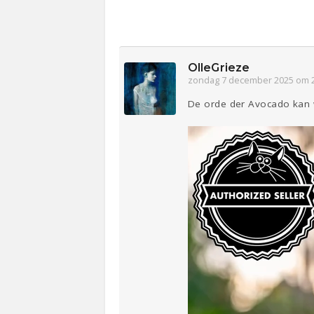
OlleGrieze
zondag 7 december 2025 om 
De orde der Avocado kan 