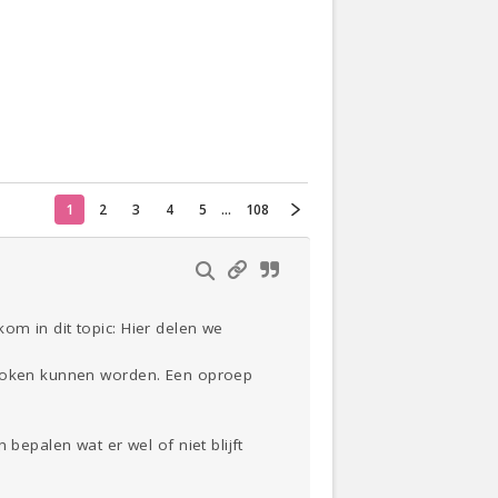
Actueel
Oekraïne
Thuis
Klussen
1
2
3
4
5
...
108
Lezen
om in dit topic: Hier delen we
sproken kunnen worden. Een oproep
bepalen wat er wel of niet blijft