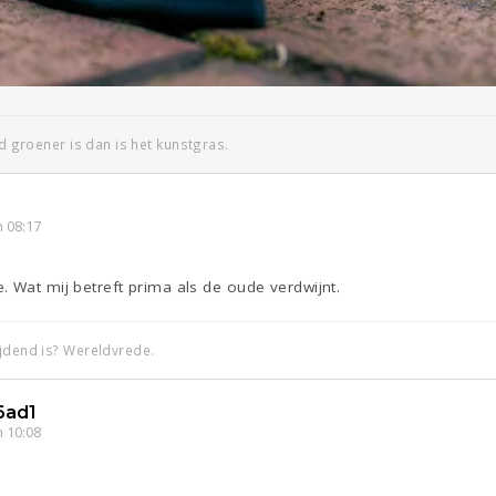
jd groener is dan is het kunstgras.
 08:17
 Wat mij betreft prima als de oude verdwijnt.
ijdend is? Wereldvrede.
6ad1
 10:08