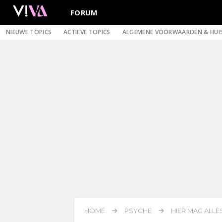
FORUM
NIEUWE TOPICS
ACTIEVE TOPICS
ALGEMENE VOORWAARDEN & HUI
HOME
PSYCHE
HIER MAG ALLES