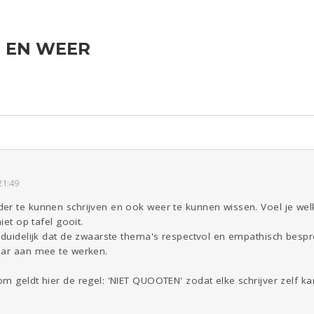
N EN WEER
ld & Recht
Reizen
Seks
Gezondheid
Coronavirus
Overig
COVID-19
Kinderen
Digi
Eten
Mode &
Zwanger
Beauty
Psyche
Viva zoekt
Aangeboden
Gevraagd
Horen
Doen
Zien
21:49
r te kunnen schrijven en ook weer te kunnen wissen. Voel je welk
iet op tafel gooit.
d duidelijk dat de zwaarste thema's respectvol en empathisch be
aar aan mee te werken.
m geldt hier de regel: 'NIET QUOOTEN' zodat elke schrijver zelf kan 