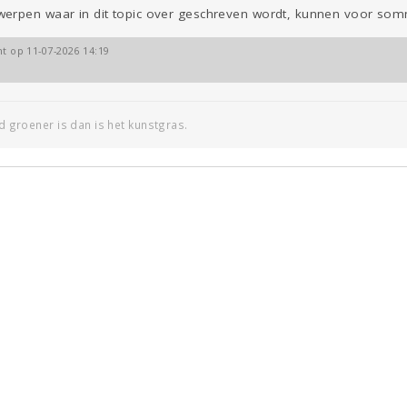
erpen waar in dit topic over geschreven wordt, kunnen voor som
ht op 11-07-2026 14:19
jd groener is dan is het kunstgras.