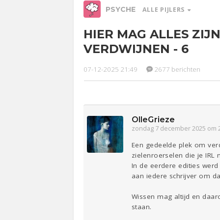
PSYCHE
ALLE PIJLERS
HIER MAG ALLES ZIJ
Relaties
Werk &
Ge
VERDWIJNEN - 6
Studie
Entertainment
Lijf & Lijn
07-12-2025 21:49
2677 berichten
Sport
Contact
OlleGrieze
zondag 7 december 2025 om 
Een gedeelde plek om verde
zielenroerselen die je IRL n
In de eerdere edities wer
aan iedere schrijver om d
Wissen mag altijd en daaro
staan.