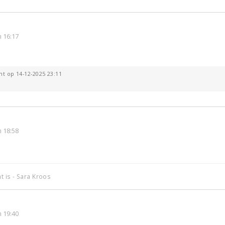
 16:17
ht op 14-12-2025 23:11
 18:58
t is - Sara Kroos
 19:40