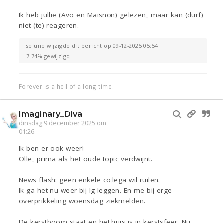
Ik heb jullie (Avo en Maisnon) gelezen, maar kan (durf)
niet (te) reageren.
selune wijzigde dit bericht op 09-12-2025 05:54
7.74% gewijzigd
Forever is a hell of a long time.
Imaginary_Diva
dinsdag 9 december 2025 om
01:26
Ik ben er ook weer!
Olle, prima als het oude topic verdwijnt.
News flash: geen enkele collega wil ruilen.
Ik ga het nu weer bij lg leggen. En me bij erge
overprikkeling woensdag ziekmelden.
De kerstboom staat en het huis is in kerstsfeer. Nu