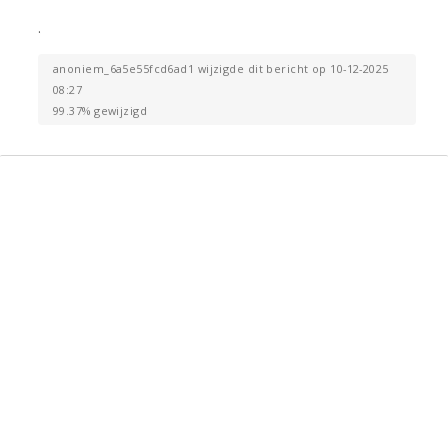
.
anoniem_6a5e55fcd6ad1 wijzigde dit bericht op 10-12-2025
08:27
99.37% gewijzigd