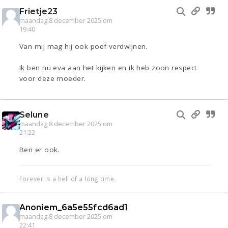
Frietje23
maandag 8 december 2025 om
19:40
Van mij mag hij ook poef verdwijnen.
Ik ben nu eva aan het kijken en ik heb zoon respect
voor deze moeder.
Selune
maandag 8 december 2025 om
21:22
Ben er ook.
Forever is a hell of a long time.
Anoniem_6a5e55fcd6ad1
maandag 8 december 2025 om
22:41