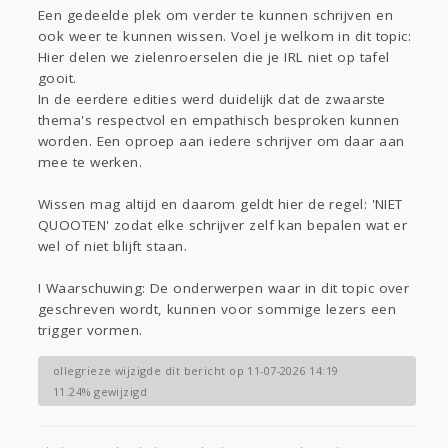
Sport
Contact
Viva zoekt
Aangeboden
Een gedeelde plek om verder te kunnen schrijven en
ook weer te kunnen wissen. Voel je welkom in dit topic:
Gevraagd
Horen
Doen
Zien
Hier delen we zielenroerselen die je IRL niet op tafel
Lezen
gooit.
In de eerdere edities werd duidelijk dat de zwaarste
thema's respectvol en empathisch besproken kunnen
worden. Een oproep aan iedere schrijver om daar aan
mee te werken.
Wissen mag altijd en daarom geldt hier de regel: 'NIET
QUOOTEN' zodat elke schrijver zelf kan bepalen wat er
wel of niet blijft staan.
! Waarschuwing: De onderwerpen waar in dit topic over
geschreven wordt, kunnen voor sommige lezers een
trigger vormen.
ollegrieze wijzigde dit bericht op 11-07-2026 14:19
11.24% gewijzigd