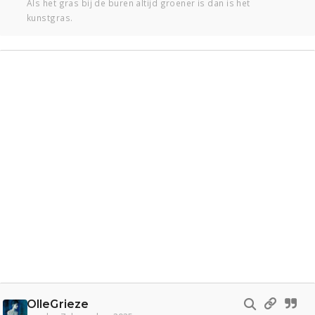
Als het gras bij de buren altijd groener is dan is het
kunstgras.
OlleGrieze