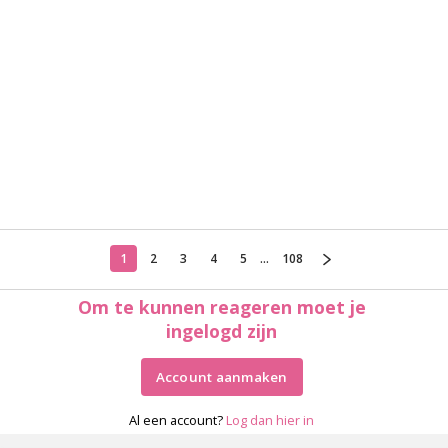
1
2
3
4
5
...
108
Om te kunnen reageren moet je
ingelogd zijn
Account aanmaken
Al een account?
Log dan hier in