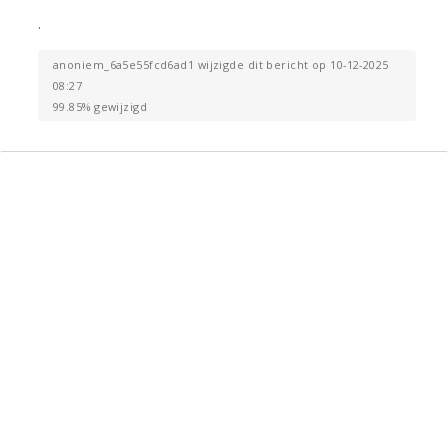
.
anoniem_6a5e55fcd6ad1 wijzigde dit bericht op 10-12-2025
08:27
99.85% gewijzigd